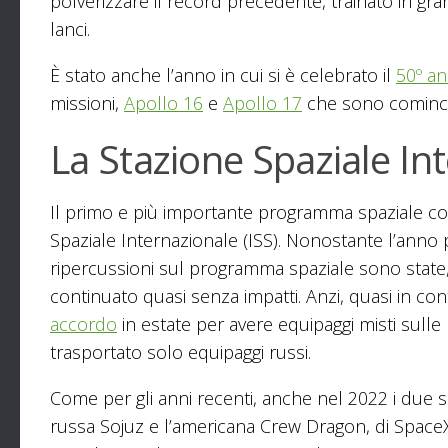
polverizzare il record precedente, trainato in gra
lanci.
È stato anche l’anno in cui si è celebrato il
50º an
missioni,
Apollo 16
e
Apollo 17
che sono comincia
La Stazione Spaziale In
Il primo e più importante programma spaziale con
Spaziale Internazionale (ISS). Nonostante l’anno
ripercussioni sul programma spaziale sono stat
continuato quasi senza impatti. Anzi, quasi in
accordo
in estate per avere equipaggi misti sulle 
trasportato solo equipaggi russi.
Come per gli anni recenti, anche nel 2022 i due si
russa Sojuz e l’americana Crew Dragon, di SpaceX