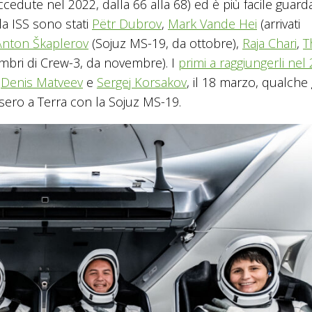
cedute nel 2022, dalla 66 alla 68) ed è più facile guarda
la ISS sono stati
Pëtr Dubrov
,
Mark Vande Hei
(arrivati
Anton Škaplerov
(Sojuz MS-19, da ottobre),
Raja Chari
,
T
bri di Crew-3, da novembre). I
primi a raggiungerli nel
,
Denis Matveev
e
Sergej Korsakov
, il 18 marzo, qualche
ero a Terra con la Sojuz MS-19.