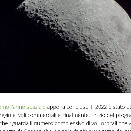
iamo l’anno spaziale
appena concluso. Il 2022 è stato o
no regime, voli commerciali e, finalmente, l’inizio del pro
e riguarda il numero complessivo di voli orbitali che v