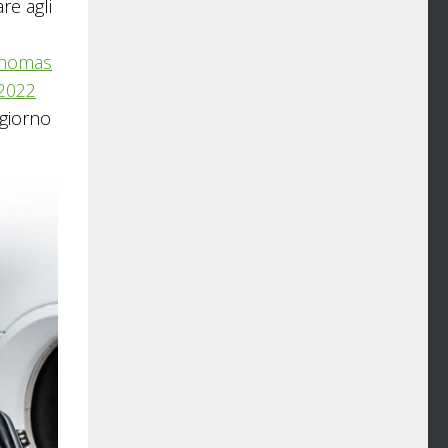
re agli
homas
 2022
 giorno