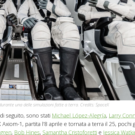
rante una delle simulazioni fatte a terra. Credits: SpaceX
 di seguito, sono stati
Michael López-Alegría
,
Larry Con
Axiom-1, partita l’8 aprile e tornata a terra il 25, pochi g
dgren
,
Bob Hines
,
Samantha Cristoforetti
e
Jessica Watki