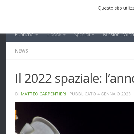
Questo sito utilizz
Sotto il contenuto
Rubriche
E-book
Speciali
Missioni italia
NEWS
Il 2022 spaziale: l’an
DI
MATTEO CARPENTIERI
· PUBBLICATO
4 GENNAIO 2023