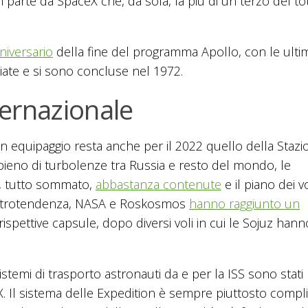
n parte da SpaceX che, da sola, fa più di un terzo del to
niversario
della fine del programma Apollo, con le ult
te e si sono concluse nel 1972.
ternazionale
 equipaggio resta anche per il 2022 quello della Stazi
 pieno di turbolenze tra Russia e resto del mondo, le
e, tutto sommato,
abbastanza contenute
e il piano dei vo
 controtendenza, NASA e Roskosmos
hanno raggiunto un
rispettive capsule, dopo diversi voli in cui le Sojuz hann
stemi di trasporto astronauti da e per la ISS sono stati 
. Il sistema delle Expedition è sempre piuttosto compl