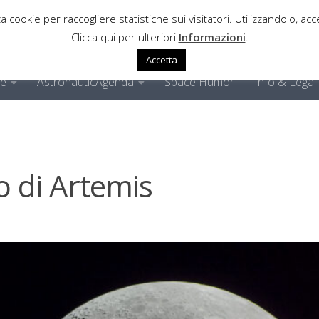
a cookie per raccogliere statistiche sui visitatori. Utilizzandolo, acce
Clicca qui per ulteriori
Informazioni
.
Accetta
ne
AstronauticAgenda
Space Humor
Info & Legal
no di Artemis