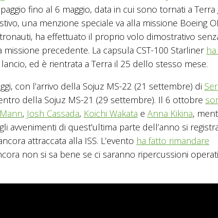
aggio fino al 6 maggio, data in cui sono tornati a Terra 
estivo, una menzione speciale va alla missione Boeing O
ronauti, ha effettuato il proprio volo dimostrativo senz
a missione precedente. La capsula CST-100 Starliner
ha 
 lancio, ed è rientrata a Terra il 25 dello stesso mese.
ggi, con l’arrivo della Sojuz MS-22 (21 settembre) di
Ser
rientro della Sojuz MS-21 (29 settembre). Il 6 ottobre
so
 Mann
,
Josh Cassada
,
Koichi Wakata
e
Anna Kikina
, ment
gli avvenimenti di quest’ultima parte dell’anno si registra
ancora attraccata alla ISS. L’evento
ha fatto rimandare
ora non si sa bene se ci saranno ripercussioni operat