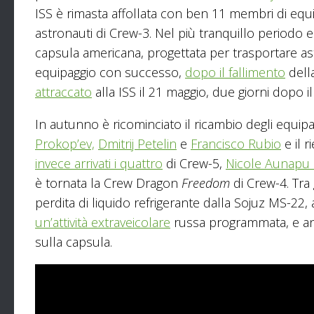
ISS è rimasta affollata con ben 11 membri di equip
astronauti di Crew-3. Nel più tranquillo periodo 
capsula americana, progettata per trasportare ast
equipaggio con successo,
dopo il fallimento
dell
attraccato
alla ISS il 21 maggio, due giorni dopo il
In autunno è ricominciato il ricambio degli equipa
Prokop’ev,
Dmitrij Petelin
e
Francisco Rubio
e il 
invece arrivati i quattro
di Crew-5,
Nicole Aunapu
è tornata la Crew Dragon
Freedom
di Crew-4. Tra 
perdita di liquido refrigerante dalla Sojuz MS-22, 
un’attività extraveicolare
russa programmata, e anc
sulla capsula.