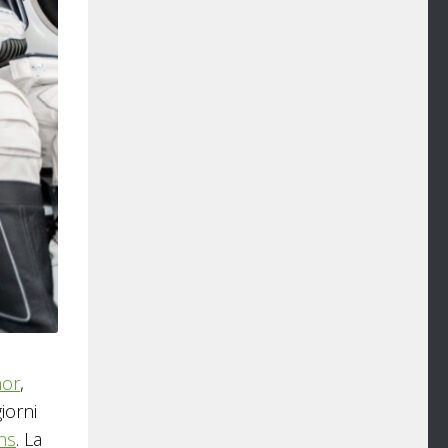
nor
,
iorni
ns
. La