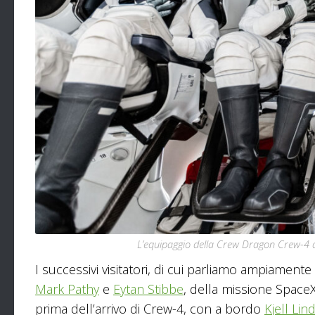
L’equipaggio della Crew Dragon Crew-4 du
I successivi visitatori, di cui parliamo ampiamente
Mark Pathy
e
Eytan Stibbe
, della missione SpaceX 
prima dell’arrivo di Crew-4, con a bordo
Kjell Lin