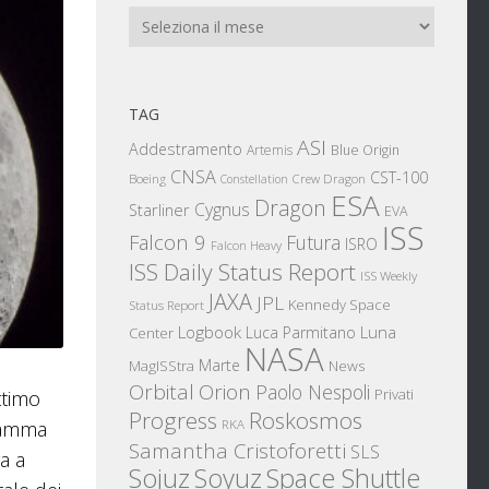
Archivi
TAG
ASI
Addestramento
Artemis
Blue Origin
CNSA
CST-100
Boeing
Crew Dragon
Constellation
ESA
Dragon
Cygnus
Starliner
EVA
ISS
Falcon 9
Futura
ISRO
Falcon Heavy
ISS Daily Status Report
ISS Weekly
JAXA
JPL
Kennedy Space
Status Report
Logbook
Luna
Luca Parmitano
Center
NASA
Marte
News
MagISStra
Orbital
Orion
Paolo Nespoli
Privati
ttimo
Progress
Roskosmos
gramma
RKA
Samantha Cristoforetti
SLS
a a
Sojuz
Space Shuttle
Soyuz