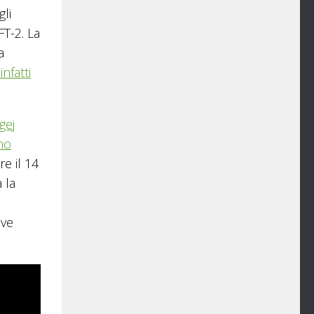
gli
FT-2. La
a
infatti
gej
no
re il 14
 la
ive