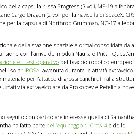
ico della capsula russa Progress (3 voli, MS-19 a febbr
ane Cargo Dragon (2 voli per la navicella di SpaceX, CR
nche per la capsula di Northrop Grumman, NG-17 a febbr
nazionale della stazione spaziale è ormai consolidata da a
pansione con l’arrivo dei moduli Nauka e Pričal. Quest’an
ivazione e il test operativo
del braccio robotico europeo 
elli solari
iROSA
, avvenuta durante le attività extraveicol
eriale per l’attacco di grossi carichi utili alla struttu
 un’attività extraveicolare da Prokop’ev e Petelin a nov
amo seguito con particolare interesse quella di Samanth
antha ha fatto parte
dell’equipaggio di Crew-4
e delle
e europea (ESA) Cristoforetti ha condotto
la missione M