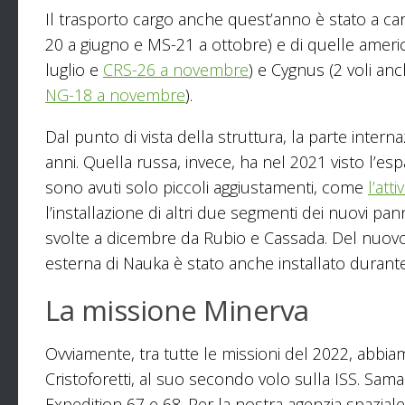
Il trasporto cargo anche quest’anno è stato a car
20 a giugno e MS-21 a ottobre) e di quelle americ
luglio e
CRS-26 a novembre
) e Cygnus (2 voli a
NG-18 a novembre
).
Dal punto di vista della struttura, la parte inter
anni. Quella russa, invece, ha nel 2021 visto l’es
sono avuti solo piccoli aggiustamenti, come
l’att
l’installazione di altri due segmenti dei nuovi pann
svolte a dicembre da Rubio e Cassada. Del nuovo mat
esterna di Nauka è stato anche installato durante
La missione Minerva
Ovviamente, tra tutte le missioni del 2022, abbi
Cristoforetti, al suo secondo volo sulla ISS. Sam
Expedition 67 e 68. Per la nostra agenzia spazial