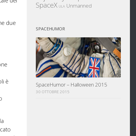
tale dei
SpaceX
Unmanned
ULA
ime due
SPACEHUMOR
one
li è
SpaceHumor – Halloween 2015
30 OTTOBRE 2015
o
la
icato