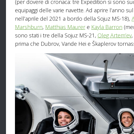
(per dovere di cronaca: tre Expedition si sono suc
equipaggi delle varie navette. Ad aprire l’anno sul
nell’aprile del 2021 a bordo della Sojuz MS-18),
Marshburn
,
Matthias Maurer
e
Kayla Barron
(mem
sono stati i tre della Sojuz MS-21,
Oleg Artem’ev
prima che Dubrov, Vande Hei e Škaplerov tornass