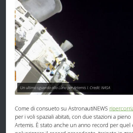
Un ultimo sguardo alla Luna per Artemis I. Credit: NASA
Come di consueto su AstronautiNEWS
ripercorr
per i voli spaziali abitati, con due stazioni a pie
Artemis. È stato anche un anno record per quel ch