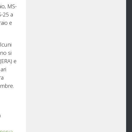
aio, MS-
S-25 a
aio e
lcuni
no si
(ERA) e
ari
ra
embre.
a
inerva
.