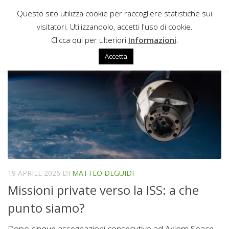
Questo sito utilizza cookie per raccogliere statistiche sui
Sotto il contenuto
visitatori. Utilizzandolo, accetti l'uso di cookie.
CST-100 STARLINER
Clicca qui per ulteriori
Informazioni
.
Accetta
19 APRILE 2026
DI
MATTEO DEGUIDI
Missioni private verso la ISS: a che
punto siamo?
Dopo cinque assegnazioni consecutive ad Axiom Space,