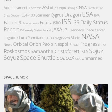
ASI
CNSA
Addestramento
Artemis
Blue Origin
Boeing
Constellation
ESA
Dragon
Cygnus
CST-100 Starliner
EVA
Crew Dragon
ISS
ISS Daily Status
Falcon 9
Futura
ISRO
Falcon Heavy
Report
JAXA
JPL
Kennedy Space Center
ISS Weekly Status Report
NASA
Logbook
Luna
Luca Parmitano
Marte
MagISStra
Progress
Orbital
Orion
Paolo Nespoli
News
Privati
RKA
Sojuz
Roskosmos
Samantha Cristoforetti
SLS
Space Shuttle
Soyuz
SpaceX
Unmanned
ULA
SPACEHUMOR