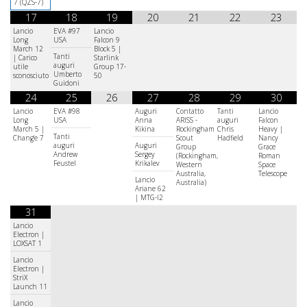
7 (QZS-7)
17
18
19
20
21
22
23
Lancio
EVA #97
Lancio
Long
USA
Falcon 9
March 12
Block 5 |
Tanti
| Carico
Starlink
auguri
utile
Group 17-
Umberto
sconosciuto
50
Guidoni
24
25
26
27
28
29
30
Lancio
EVA #98
Auguri
Contatto
Tanti
Lancio
Long
USA
Anna
ARISS -
auguri
Falcon
March 5 |
Kikina
Rockingham
Chris
Heavy |
Tanti
Chang'e 7
Scout
Hadfield
Nancy
auguri
Auguri
Group
Grace
Andrew
Sergey
(Rockingham,
Roman
Feustel
Krikalev
Western
Space
Australia,
Telescope
Lancio
Australia)
Ariane 62
| MTG-I2
31
Lancio
Electron |
LOXSAT 1
Lancio
Electron |
StriX
Launch 11
Lancio