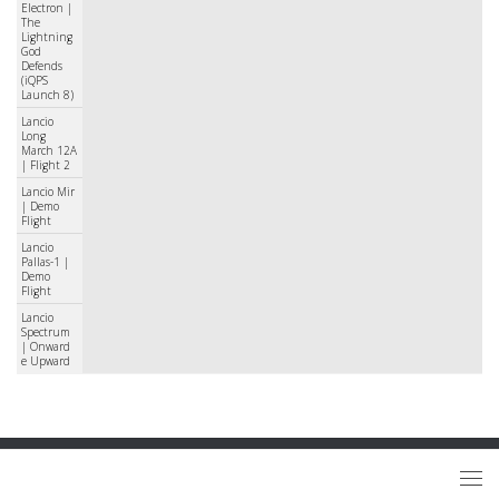
Electron |
The
Lightning
God
Defends
(iQPS
Launch 8)
Lancio
Long
March 12A
| Flight 2
Lancio Mir
| Demo
Flight
Lancio
Pallas-1 |
Demo
Flight
Lancio
Spectrum
| Onward
e Upward