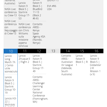
Tasmania,
Launch 7)
Lancio
Falcon 9
Australia)
Falcon 9
Block 5 |
EVA #96
NASA Live:
Block 5 |
BlueBird
USA
conferenza
Starlink
11-13
su Crew-13
Group 17-
(Block 2
53
#6-8)
NASA Live:
conferenza
NASA Live:
Contatto
con
conferenza
ARISS -
l'equipaggio
con Chris
Kenya
di Crew-13
Williams
Space
sulla
Agency KSA
missione
(Nairobi,
appena
Kenya)
conclusa
11
12
13
14
15
16
10
Lancio
Lancio
Contatto
Lancio
Lancio
Lancio
Zhuque-3
Falcon 9
ARISS -
Falcon 9
Falcon 9
Long
| Flight 2
Block 5 |
Australian
Block 5 | R-
Block 5 |
March 7A
Starlink
Air League
1
Globalstar
| Carico
Group 17-
(Adelaide,
2-R
utile
49
South
Mission 1
sconosciuto
Australia)
(x 9)
Contatto
Lancio
ARISS -
Falcon 9
Challenger
Block 5 |
Learning
Starlink
Center
Group 10-
National
19
Conference
Lancio H3-
(Framingham,
22 |
MA)
Michibiki