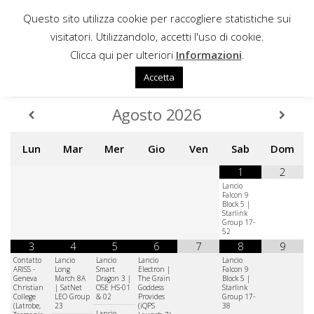
Questo sito utilizza cookie per raccogliere statistiche sui
Sotto il contenuto
visitatori. Utilizzandolo, accetti l'uso di cookie.
CALENDARIO SPAZIALE
A CURA DI
Clicca qui per ulteriori
Informazioni
.
VERONICA REMONDINI
Accetta
Agosto
2026
Lun
Mar
Mer
Gio
Ven
Sab
Dom
1
2
Lancio
Falcon 9
Block 5 |
Starlink
Group 17-
52
3
4
5
6
7
8
9
Contatto
Lancio
Lancio
Lancio
Lancio
ARISS -
Long
Smart
Electron |
Falcon 9
Geneva
March 8A
Dragon 3 |
The Grain
Block 5 |
Christian
| SatNet
OSE HS-01
Goddess
Starlink
College
LEO Group
& 02
Provides
Group 17-
(Latrobe,
23
(iQPS
38
Lancio