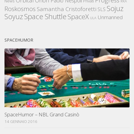
Orbital
Orion
Paolo Nespoli
News
Privati
RKA
Sojuz
Roskosmos
Samantha Cristoforetti
SLS
Space Shuttle
Soyuz
SpaceX
Unmanned
ULA
SPACEHUMOR
SpaceHumor – NBL Grand Casinò
14 GENNAIO 2016