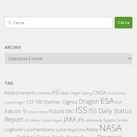
Ricerca
per:
ARCHIVI
Archivi
TAG
ASI
CNSA
Addestramento
Artemis
Blue Origin
Boeing
Constellation
ESA
Dragon
Cygnus
CST-100 Starliner
EVA
Crew Dragon
ISS
ISS Daily Status
Falcon 9
Futura
ISRO
Falcon Heavy
Report
JAXA
JPL
Kennedy Space Center
ISS Weekly Status Report
NASA
Logbook
Luna
Luca Parmitano
Marte
MagISStra
Progress