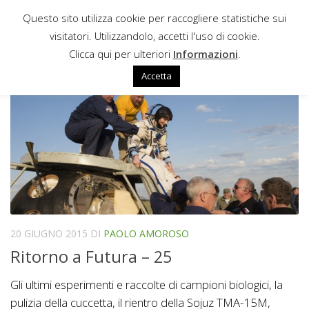
Questo sito utilizza cookie per raccogliere statistiche sui
Sotto il contenuto
visitatori. Utilizzandolo, accetti l'uso di cookie.
RITORNO A FUTURA
Clicca qui per ulteriori
Informazioni
.
Accetta
20 GIUGNO 2015
DI
PAOLO AMOROSO
Ritorno a Futura – 25
Gli ultimi esperimenti e raccolte di campioni biologici, la
pulizia della cuccetta, il rientro della Sojuz TMA-15M,