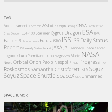
TAG
ASI
CNSA
Addestramento
Artemis
Blue Origin
Boeing
Constellation
ESA
Dragon
Cygnus
CST-100 Starliner
EVA
Crew Dragon
ISS
ISS Daily Status
Falcon 9
Futura
ISRO
Falcon Heavy
Report
JAXA
JPL
Kennedy Space Center
ISS Weekly Status Report
NASA
Logbook
Luna
Luca Parmitano
Marte
MagISStra
Progress
Orbital
Orion
Paolo Nespoli
News
Privati
RKA
Sojuz
Roskosmos
Samantha Cristoforetti
SLS
Space Shuttle
Soyuz
SpaceX
Unmanned
ULA
SPACEHUMOR