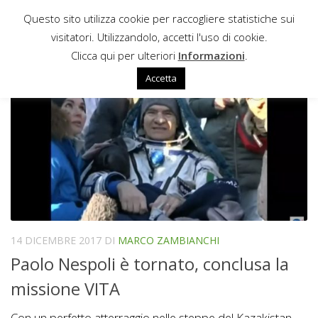
Questo sito utilizza cookie per raccogliere statistiche sui
Sotto il contenuto
visitatori. Utilizzandolo, accetti l'uso di cookie.
VITA
Clicca qui per ulteriori
Informazioni
.
Accetta
14 DICEMBRE 2017
DI
MARCO ZAMBIANCHI
Paolo Nespoli è tornato, conclusa la
missione VITA
Con un perfetto atterraggio nelle steppe del Kazakistan