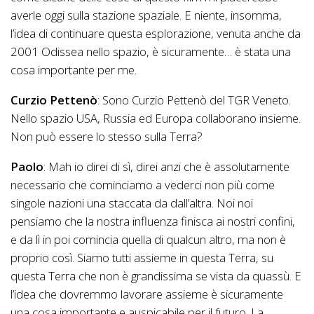
averle oggi sulla stazione spaziale. E niente, insomma,
l’idea di continuare questa esplorazione, venuta anche da
2001 Odissea nello spazio, è sicuramente… è stata una
cosa importante per me.
Curzio Pettenò
: Sono Curzio Pettenò del TGR Veneto.
Nello spazio USA, Russia ed Europa collaborano insieme.
Non può essere lo stesso sulla Terra?
Paolo
: Mah io direi di sì, direi anzi che è assolutamente
necessario che cominciamo a vederci non più come
singole nazioni una staccata da dall’altra. Noi noi
pensiamo che la nostra influenza finisca ai nostri confini,
e da lì in poi comincia quella di qualcun altro, ma non è
proprio così. Siamo tutti assieme in questa Terra, su
questa Terra che non è grandissima se vista da quassù. E
l’idea che dovremmo lavorare assieme è sicuramente
una cosa importante e auspicabile per il futuro. La