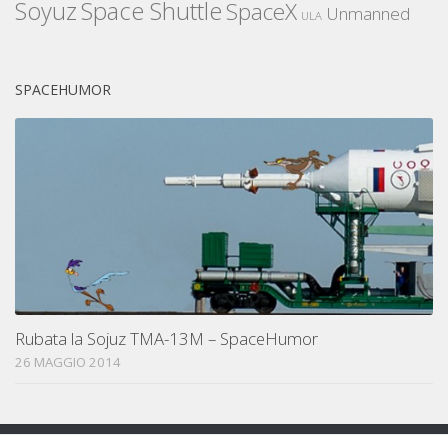
Space Shuttle
Soyuz
SpaceX
Unmanned
ULA
SPACEHUMOR
Rubata la Sojuz TMA-13M – SpaceHumor
26 MAGGIO 2014