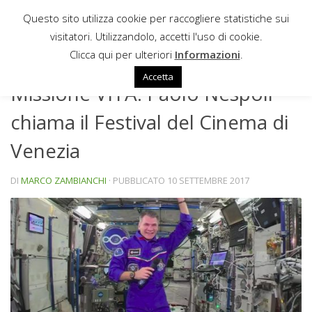
Questo sito utilizza cookie per raccogliere statistiche sui
Sotto il contenuto
visitatori. Utilizzandolo, accetti l'uso di cookie.
NEWS
Clicca qui per ulteriori
Informazioni
.
Accetta
Missione VITA: Paolo Nespoli
chiama il Festival del Cinema di
Venezia
DI
MARCO ZAMBIANCHI
· PUBBLICATO
10 SETTEMBRE 2017