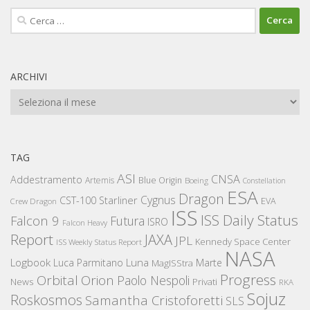
Ricerca
per:
ARCHIVI
Archivi
TAG
ASI
CNSA
Addestramento
Artemis
Blue Origin
Boeing
Constellation
ESA
Dragon
Cygnus
CST-100 Starliner
EVA
Crew Dragon
ISS
ISS Daily Status
Falcon 9
Futura
ISRO
Falcon Heavy
Report
JAXA
JPL
Kennedy Space Center
ISS Weekly Status Report
NASA
Logbook
Luna
Luca Parmitano
Marte
MagISStra
Progress
Orbital
Orion
Paolo Nespoli
News
Privati
RKA
Sojuz
Roskosmos
Samantha Cristoforetti
SLS