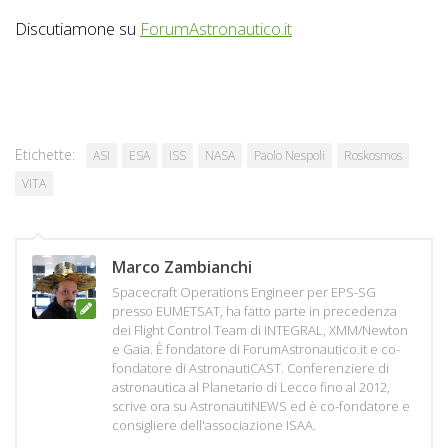
Discutiamone su
ForumAstronautico.it
Etichette:
ASI
ESA
ISS
NASA
Paolo Nespoli
Roskosmos
VITA
Marco Zambianchi
Spacecraft Operations Engineer per EPS-SG
presso EUMETSAT, ha fatto parte in precedenza
dei Flight Control Team di INTEGRAL, XMM/Newton
e Gaia. È fondatore di ForumAstronautico.it e co-
fondatore di AstronautiCAST. Conferenziere di
astronautica al Planetario di Lecco fino al 2012,
scrive ora su AstronautiNEWS ed è co-fondatore e
consigliere dell'associazione ISAA.