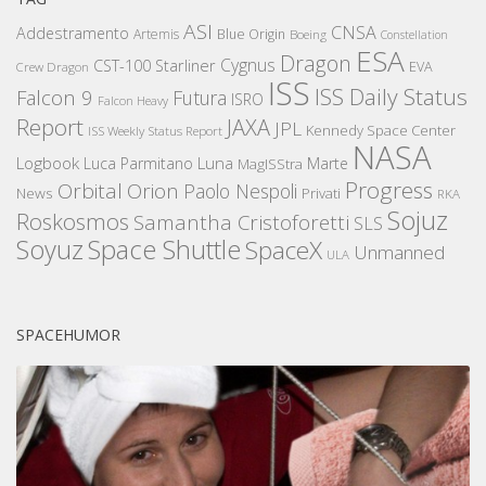
ASI
CNSA
Addestramento
Artemis
Blue Origin
Boeing
Constellation
ESA
Dragon
Cygnus
CST-100 Starliner
EVA
Crew Dragon
ISS
ISS Daily Status
Falcon 9
Futura
ISRO
Falcon Heavy
Report
JAXA
JPL
Kennedy Space Center
ISS Weekly Status Report
NASA
Logbook
Luna
Luca Parmitano
Marte
MagISStra
Progress
Orbital
Orion
Paolo Nespoli
News
Privati
RKA
Sojuz
Roskosmos
Samantha Cristoforetti
SLS
Space Shuttle
Soyuz
SpaceX
Unmanned
ULA
SPACEHUMOR