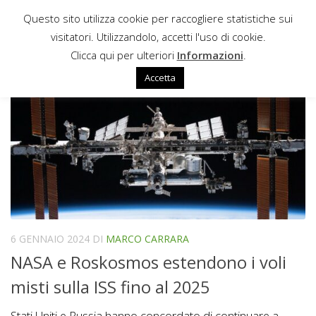
Questo sito utilizza cookie per raccogliere statistiche sui
Sotto il contenuto
visitatori. Utilizzandolo, accetti l'uso di cookie.
SOJUZ
Clicca qui per ulteriori
Informazioni
.
Accetta
6 GENNAIO 2024
DI
MARCO CARRARA
NASA e Roskosmos estendono i voli
misti sulla ISS fino al 2025
Stati Uniti e Russia hanno concordato di continuare a