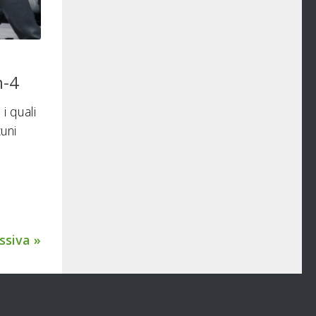
m-4
i quali
cuni
ssiva »