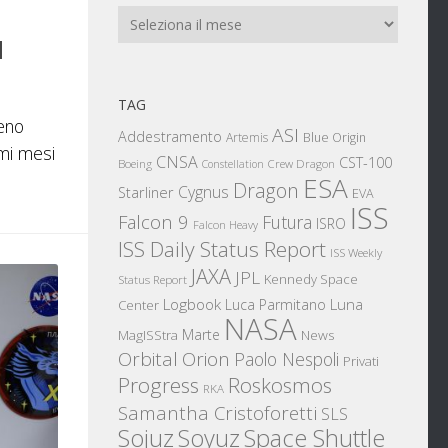
Archivi
l
TAG
eno
ASI
Addestramento
Artemis
Blue Origin
imi mesi
CNSA
CST-100
Boeing
Crew Dragon
Constellation
ESA
Dragon
Cygnus
Starliner
EVA
ISS
Falcon 9
Futura
ISRO
Falcon Heavy
ISS Daily Status Report
ISS Weekly
JAXA
JPL
Kennedy Space
Status Report
Logbook
Luna
Luca Parmitano
Center
NASA
Marte
News
MagISStra
Orbital
Orion
Paolo Nespoli
Privati
Progress
Roskosmos
RKA
Samantha Cristoforetti
SLS
Sojuz
Space Shuttle
Soyuz