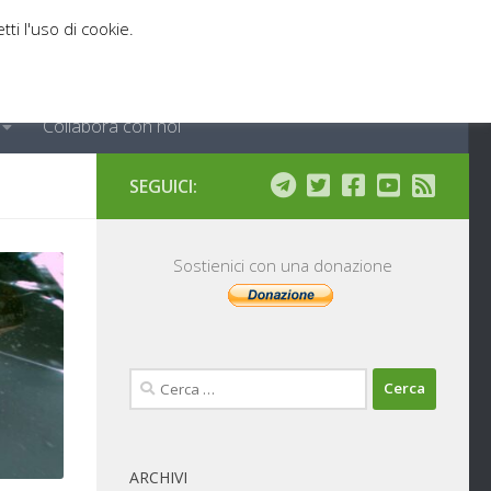
tti l'uso di cookie.
Collabora con noi
SEGUICI:
Sostienici con una donazione
Ricerca
per:
ARCHIVI