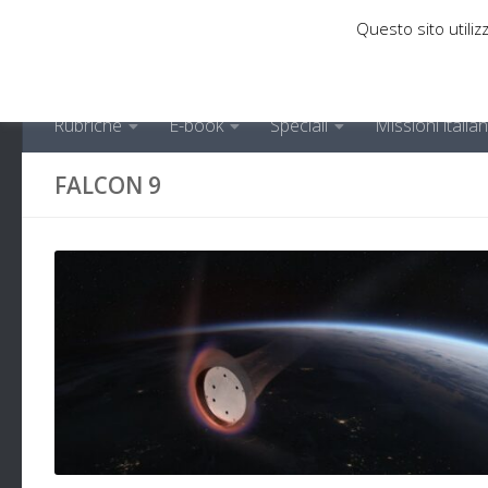
Questo sito utilizz
Sotto il contenuto
Rubriche
E-book
Speciali
Missioni italia
FALCON 9