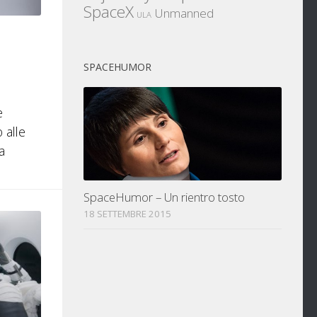
SpaceX
Unmanned
ULA
SPACEHUMOR
e
 alle
a
SpaceHumor – Un rientro tosto
18 SETTEMBRE 2015