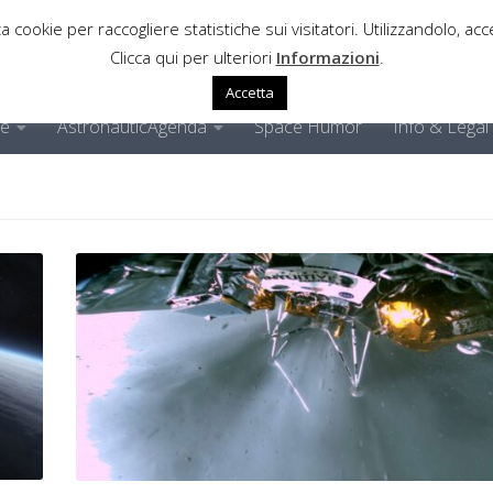
a cookie per raccogliere statistiche sui visitatori. Utilizzandolo, acce
Clicca qui per ulteriori
Informazioni
.
Accetta
ne
AstronauticAgenda
Space Humor
Info & Legal