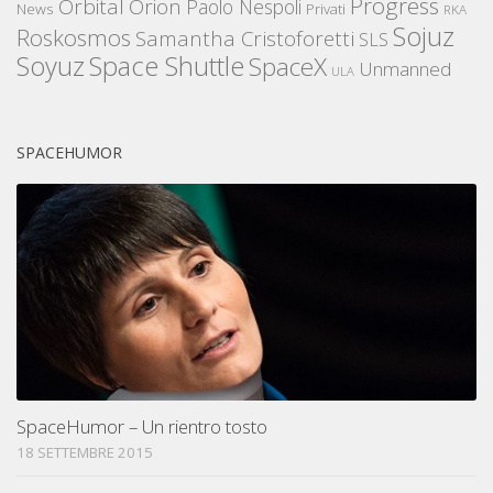
Progress
Orbital
Orion
Paolo Nespoli
News
Privati
RKA
Sojuz
Roskosmos
Samantha Cristoforetti
SLS
Space Shuttle
Soyuz
SpaceX
Unmanned
ULA
SPACEHUMOR
SpaceHumor – Un rientro tosto
18 SETTEMBRE 2015