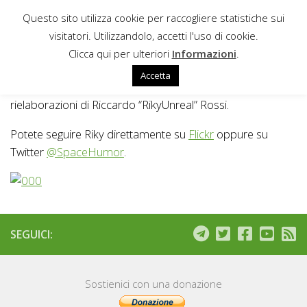
Questo sito utilizza cookie per raccogliere statistiche sui
Sotto il contenuto
visitatori. Utilizzandolo, accetti l'uso di cookie.
SPACE HUMOR
Clicca qui per ulteriori
Informazioni
.
Accetta
Ecco la galleria fotografica con tutte le divertenti
rielaborazioni di Riccardo “RikyUnreal” Rossi.
Potete seguire Riky direttamente su
Flickr
oppure su
Twitter
@SpaceHumor
.
SEGUICI:
Sostienici con una donazione