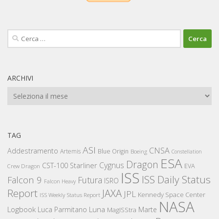
Ricerca
per:
ARCHIVI
Archivi
TAG
ASI
CNSA
Addestramento
Artemis
Blue Origin
Boeing
Constellation
ESA
Dragon
Cygnus
CST-100 Starliner
EVA
Crew Dragon
ISS
ISS Daily Status
Falcon 9
Futura
ISRO
Falcon Heavy
Report
JAXA
JPL
Kennedy Space Center
ISS Weekly Status Report
NASA
Logbook
Luna
Luca Parmitano
Marte
MagISStra