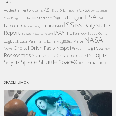
TAG
ASI
CNSA
Addestramento
Artemis
Blue Origin
Boeing
Constellation
ESA
Dragon
Cygnus
CST-100 Starliner
EVA
Crew Dragon
ISS
ISS Daily Status
Falcon 9
Futura
ISRO
Falcon Heavy
Report
JAXA
JPL
Kennedy Space Center
ISS Weekly Status Report
NASA
Logbook
Luna
Luca Parmitano
Marte
MagISStra
Progress
Orbital
Orion
Paolo Nespoli
News
Privati
RKA
Sojuz
Roskosmos
Samantha Cristoforetti
SLS
Space Shuttle
Soyuz
SpaceX
Unmanned
ULA
SPACEHUMOR