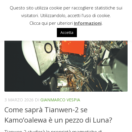
Questo sito utilizza cookie per raccogliere statistiche sui
Sotto il contenuto
visitatori. Utilizzandolo, accetti l'uso di cookie.
APPROFONDIMENTI
Clicca qui per ulteriori
Informazioni
.
Accetta
3 MARZO 2026
DI
GIANMARCO VESPIA
Come saprà Tianwen-2 se
Kamo’oalewa è un pezzo di Luna?
Tianwen-2 studierà le proprietà magnetiche di