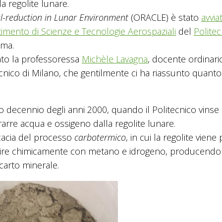
a regolite lunare.
l-reduction in Lunar Environment
(ORACLE) è stato
avvia
timento di Scienze e Tecnologie Aerospaziali
del
Politec
ima.
ato la professoressa
Michèle Lavagna
, docente ordinari
tecnico di Milano, che gentilmente ci ha riassunto quanto
o decennio degli anni 2000, quando il Politecnico vinse
rarre acqua e ossigeno dalla regolite lunare.
icacia del processo
carbotermico
, in cui la regolite viene
eagire chimicamente con metano e idrogeno, producendo
carto minerale.