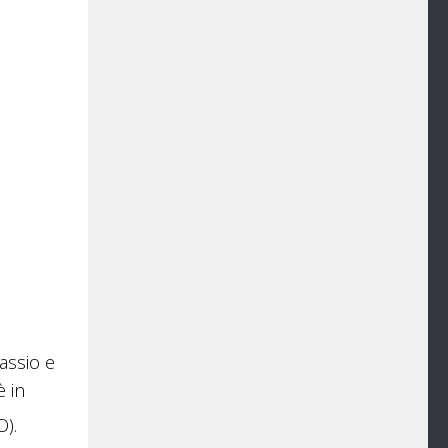
tassio e
è in
O).