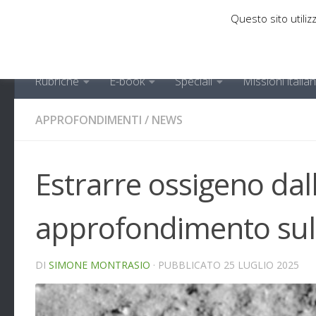
Questo sito utilizz
Sotto il contenuto
Rubriche
E-book
Speciali
Missioni italia
APPROFONDIMENTI
/
NEWS
Estrarre ossigeno dall
approfondimento sul
DI
SIMONE MONTRASIO
· PUBBLICATO
25 LUGLIO 2025