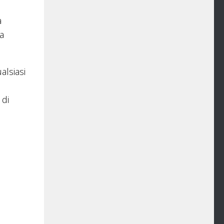
a
la
alsiasi
 di