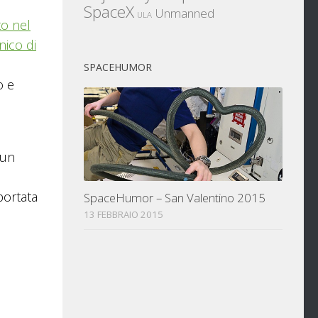
SpaceX
Unmanned
ULA
to nel
nico di
SPACEHUMOR
o e
 un
 portata
SpaceHumor – San Valentino 2015
13 FEBBRAIO 2015