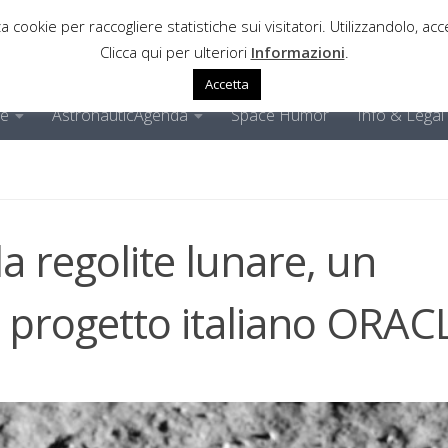
a cookie per raccogliere statistiche sui visitatori. Utilizzandolo, acce
Clicca qui per ulteriori
Informazioni
.
Accetta
ne
AstronauticAgenda
Space Humor
Info & Legal
a regolite lunare, un
 progetto italiano ORAC