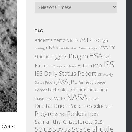
Archivi
TAG
ASI
Addestramento
Artemis
Blue Origin
CNSA
CST-100
Boeing
Crew Dragon
Constellation
ESA
Dragon
Cygnus
Starliner
EVA
ISS
Falcon 9
Futura
ISRO
Falcon Heavy
ISS Daily Status Report
ISS Weekly
JAXA
JPL
Kennedy Space
Status Report
Logbook
Luna
Luca Parmitano
Center
NASA
Marte
News
MagISStra
Orbital
Orion
Paolo Nespoli
Privati
Progress
Roskosmos
RKA
Samantha Cristoforetti
SLS
ardware
Sojuz
Space Shuttle
Soyuz