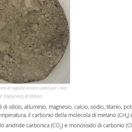
e di regolite lunare usato per i test.
t: Politecnico di Milano
i silicio, alluminio, magnesio, calcio, sodio, titanio, po
 temperatura, il carbonio della molecola di metano (CH
) 
4
do anidride carbonica (CO
) e monossido di carbonio (C
2