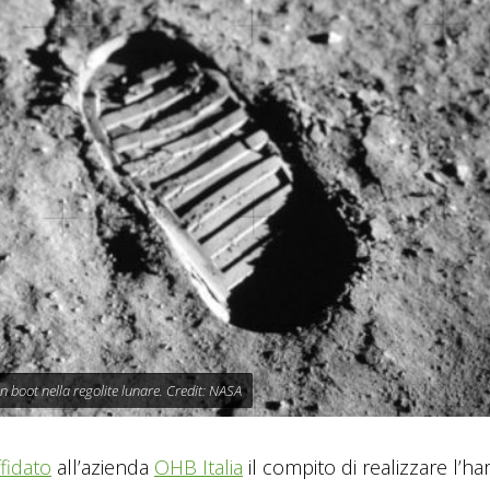
n boot nella regolite lunare. Credit: NASA
ffidato
all’azienda
OHB Italia
il compito di realizzare l’h