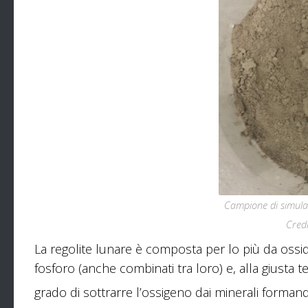
Campione di simulant
Credi
La regolite lunare è composta per lo più da ossidi d
fosforo (anche combinati tra loro) e, alla giusta
grado di sottrarre l’ossigeno dai minerali forman