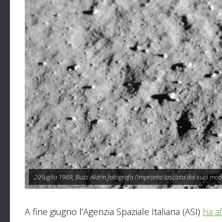
20 luglio 1969, Buzz Aldrin fotografa l'impronta lasciata dai suoi moo
A fine giugno l’Agenzia Spaziale Italiana (ASI)
ha a