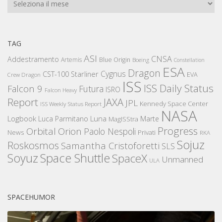
Archivi
TAG
ASI
CNSA
Addestramento
Artemis
Blue Origin
Boeing
Constellation
ESA
Dragon
Cygnus
CST-100 Starliner
EVA
Crew Dragon
ISS
ISS Daily Status
Falcon 9
Futura
ISRO
Falcon Heavy
Report
JAXA
JPL
Kennedy Space Center
ISS Weekly Status Report
NASA
Logbook
Luna
Luca Parmitano
Marte
MagISStra
Progress
Orbital
Orion
Paolo Nespoli
News
Privati
RKA
Sojuz
Roskosmos
Samantha Cristoforetti
SLS
Space Shuttle
Soyuz
SpaceX
Unmanned
ULA
SPACEHUMOR