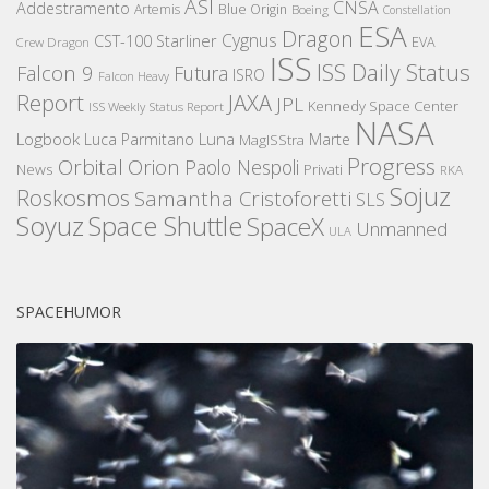
ASI
CNSA
Addestramento
Artemis
Blue Origin
Boeing
Constellation
ESA
Dragon
Cygnus
CST-100 Starliner
EVA
Crew Dragon
ISS
ISS Daily Status
Falcon 9
Futura
ISRO
Falcon Heavy
Report
JAXA
JPL
Kennedy Space Center
ISS Weekly Status Report
NASA
Logbook
Luna
Luca Parmitano
Marte
MagISStra
Progress
Orbital
Orion
Paolo Nespoli
News
Privati
RKA
Sojuz
Roskosmos
Samantha Cristoforetti
SLS
Space Shuttle
Soyuz
SpaceX
Unmanned
ULA
SPACEHUMOR