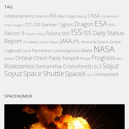
TAG
ASI
CNSA
Addestramento
Artemis
Blue Origin
Boeing
Constellation
ESA
Dragon
Cygnus
CST-100 Starliner
EVA
Crew Dragon
ISS
ISS Daily Status
Falcon 9
Futura
ISRO
Falcon Heavy
Report
JAXA
JPL
Kennedy Space Center
ISS Weekly Status Report
NASA
Logbook
Luna
Luca Parmitano
Marte
MagISStra
Progress
Orbital
Orion
Paolo Nespoli
News
Privati
RKA
Sojuz
Roskosmos
Samantha Cristoforetti
SLS
Space Shuttle
Soyuz
SpaceX
Unmanned
ULA
SPACEHUMOR