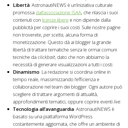
Libertà
: AstronautiNEWS è un’iniziativa culturale
promossa
dall’associazione ISAA
, che rilascia i suoi
contenuti con
licenze libere
e non dipende dalla
pubblicità per coprire i suoi costi. Sulle nostre pagine
non troverete,
per scelta,
alcuna forma di
monetizzazione. Questo dà ai blogger la grande
libertà di trattare tematiche senza le ormai comuni
tecniche da
clickbait
, dato che non abbiamo la
necessità di generare visualizzazioni a tutti i costi.
Dinamismo
: La redazione si coordina online in
tempo reale, massimizzando l’efficienza e
collaborazione nel team dei blogger. Ogni autore può
scegliere di trattare argomenti di attualità,
approfondimenti tematici, oppure coprire eventi
live
.
Tecnologia all’avanguardia
: AstronautiNEWS è
basato su una piattaforma WordPress
costantemente aggiornata, che offre un ambiente di