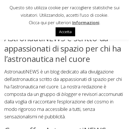
Questo sito utilizza cookie per raccogliere statistiche sui
Sotto il contenuto
visitatori. Utilizzandolo, accetti l'uso di cookie.
SCRIVERE PER ASTRONAUTINEWS
Clicca qui per ulteriori
Informazioni
.
Accetta
AstronautiNEWS è scritto da
appassionati di spazio per chi ha
l’astronautica nel cuore
AstronautiNEWS è un blog dedicato alla divulgazione
dell’astronautica scritto da appassionati di spazio per chi
ha l’astronautica nel cuore. La nostra redazione è
composta da un gruppo di
blogger
e revisori accomunati
dalla voglia di raccontare l’esplorazione del cosmo in
modo rigoroso ma accessibile a tutti, senza
sensazionalismi né pubblicità.