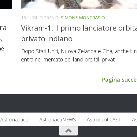
18 LUGLIO 2026
DI
SIMONE MONTRASIO
ora
Vikram-1, il primo lanciatore orbit
privato indiano
o
ne
Dopo Stati Uniti, Nuova Zelanda e Cina, anche l’In
entra nel mercato dei lanci orbitali privati
Pagina succe
Astronautico
AstronautiNEWS
AstronautiCAST
A