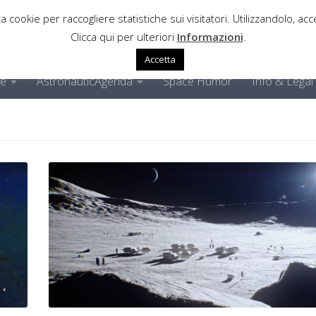
a cookie per raccogliere statistiche sui visitatori. Utilizzandolo, acce
Clicca qui per ulteriori
Informazioni
.
Accetta
ne
AstronauticAgenda
Space Humor
Info & Legal