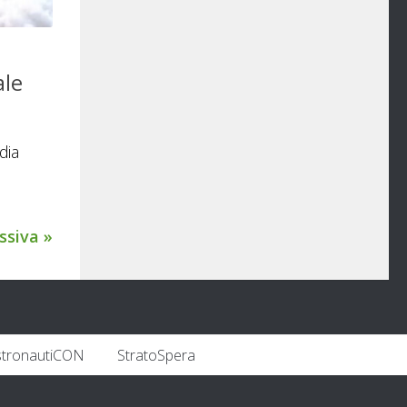
ale
dia
ssiva »
stronautiCON
StratoSpera