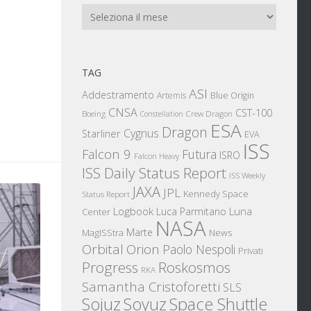
Archivi
TAG
ASI
Addestramento
Artemis
Blue Origin
CNSA
CST-100
Boeing
Crew Dragon
Constellation
ESA
Dragon
Cygnus
Starliner
EVA
ISS
Falcon 9
Futura
ISRO
Falcon Heavy
ISS Daily Status Report
ISS Weekly
JAXA
JPL
Kennedy Space
Status Report
Logbook
Luna
Luca Parmitano
Center
NASA
Marte
News
MagISStra
Orbital
Orion
Paolo Nespoli
Privati
Progress
Roskosmos
RKA
Samantha Cristoforetti
SLS
Sojuz
Space Shuttle
Soyuz