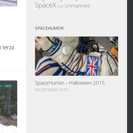
SpaceX
Unmanned
ULA
SPACEHUMOR
i terza
SpaceHumor – Halloween 2015
30 OTTOBRE 2015