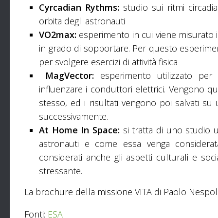
Cyrcadian Rythms:
studio sui ritmi circa
orbita degli astronauti
VO2max:
esperimento in cui viene misurato 
in grado di sopportare. Per questo esperimento
per svolgere esercizi di attività fisica
MagVector:
esperimento utilizzato pe
influenzare i conduttori elettrici. Vengono q
stesso, ed i risultati vengono poi salvati su
successivamente.
At Home In Space:
si tratta di uno studio 
astronauti e come essa venga considerata
considerati anche gli aspetti culturali e so
stressante.
La brochure della missione VITA di Paolo Nespoli
Fonti:
ESA