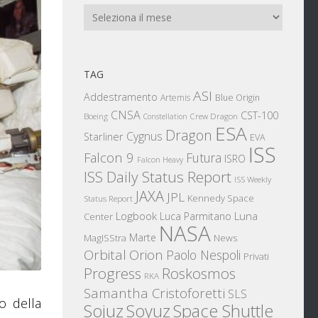
Archivi
TAG
ASI
Addestramento
Artemis
Blue Origin
CNSA
CST-100
Boeing
Crew Dragon
Constellation
ESA
Dragon
Cygnus
Starliner
EVA
ISS
Falcon 9
Futura
ISRO
Falcon Heavy
ISS Daily Status Report
ISS Weekly
JAXA
JPL
Kennedy Space
Status Report
Logbook
Luna
Luca Parmitano
Center
NASA
Marte
News
MagISStra
Orbital
Orion
Paolo Nespoli
Privati
Progress
Roskosmos
RKA
Samantha Cristoforetti
SLS
o della
Sojuz
Space Shuttle
Soyuz