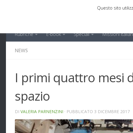
Questo sito utilizz
Sotto il contenuto
Rubriche
E-book
Speciali
Missioni italia
NEWS
I primi quattro mesi d
spazio
DI
VALERIA PARNENZINI
· PUBBLICATO
3 DICEMBRE 2017