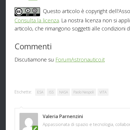
Questo articolo è copyright dell'Asso
Consulta la licenza
. La nostra licenza non si appl
articolo, che rimangono soggetti alle condizioni del
Commenti
Discutiamone su
ForumAstronautico.it
Etichette:
ESA
ISS
NASA
Paolo Nespoli
VITA
Valeria Parnenzini
Appassionata di spazio e tecnologia, colla