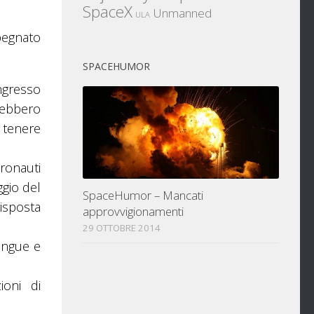
SpaceX
Unmanned
ULA
pegnato
SPACEHUMOR
ngresso
trebbero
r tenere
ronauti
ggio del
SpaceHumor – Mancati
isposta
approvvigionamenti
29 OTTOBRE 2014
angue e
ioni di