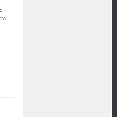
. -
sto