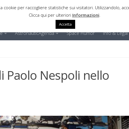
a cookie per raccogliere statistiche sui visitatori. Utilizzandolo, acce
Clicca qui per ulteriori
Informazioni
.
Accetta
ne
AstronauticAgenda
Space Humor
Info & Legal
i Paolo Nespoli nello