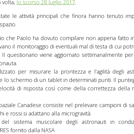
a volta,
lo scorso 28 luglio 2017
.
ate le attività principali che finora hanno tenuto im
spazio.
ario che Paolo ha dovuto compilare non appena fatto i
vano il monitoraggio di eventuali mal di testa di cui po
a. Il questionario viene aggiornato settimanalmente pe
ronauta.
zzato per misurare la prontezza e l’agilità degli ast
e lo schermo di un tablet in determinati punti. Il punte
locità di risposta così come della correttezza della r
paziale Canadese consiste nel prelevare campioni di s
e rossi si adattano alla microgravità.
 del sistema muscolare degli astronauti in condiz
ARES fornito dalla NASA