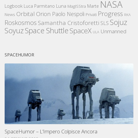
NASA
Logbook
Luna
Luca Parmitano
Marte
MagISStra
Progress
Orbital
Orion
Paolo Nespoli
News
Privati
RKA
Sojuz
Roskosmos
Samantha Cristoforetti
SLS
Space Shuttle
Soyuz
SpaceX
Unmanned
ULA
SPACEHUMOR
SpaceHumor – L’Impero Colpisce Ancora