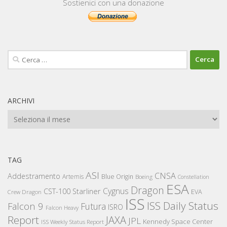
Sostienici con una donazione
Ricerca
per:
ARCHIVI
Archivi
TAG
ASI
CNSA
Addestramento
Artemis
Blue Origin
Boeing
Constellation
ESA
Dragon
Cygnus
CST-100 Starliner
EVA
Crew Dragon
ISS
ISS Daily Status
Falcon 9
Futura
ISRO
Falcon Heavy
Report
JAXA
JPL
Kennedy Space Center
ISS Weekly Status Report