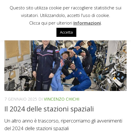
Questo sito utilizza cookie per raccogliere statistiche sui
Sotto il contenuto
visitatori. Utilizzandolo, accetti l'uso di cookie.
RIEPILOGO ANNUALE
Clicca qui per ulteriori
Informazioni
.
Accetta
7 GENNAIO 2025
DI
VINCENZO CHICHI
Il 2024 delle stazioni spaziali
Un altro anno è trascorso, ripercorriamo gli avvenimenti
del 2024 delle stazioni spaziali