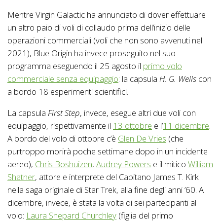
Mentre Virgin Galactic ha annunciato di dover effettuare
un altro paio di voli di collaudo prima dell’inizio delle
operazioni commerciali (voli che non sono avvenuti nel
2021), Blue Origin ha invece proseguito nel suo
programma eseguendo il 25 agosto il
primo volo
commerciale senza equipaggio
: la capsula
H. G. Wells
con
a bordo 18 esperimenti scientifici.
La capsula
First Step
, invece, esegue altri due voli con
equipaggio, rispettivamente il
13 ottobre
e l’
11 dicembre
.
A bordo del volo di ottobre c’è
Glen De Vries
(che
purtroppo morirà poche settimane dopo in un incidente
aereo),
Chris Boshuizen
,
Audrey Powers
e il mitico
William
Shatner
, attore e interprete del Capitano James T. Kirk
nella saga originale di Star Trek, alla fine degli anni ’60. A
dicembre, invece, è stata la volta di sei partecipanti al
volo:
Laura Shepard Churchley
(figlia del primo