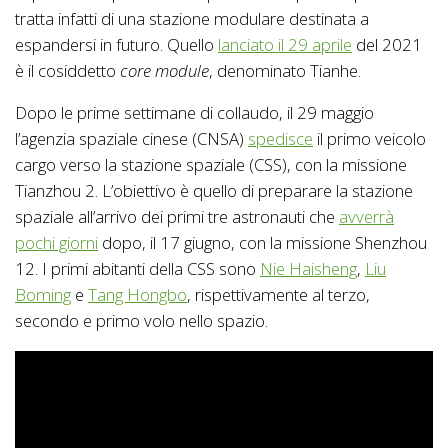
tratta infatti di una stazione modulare destinata a
espandersi in futuro. Quello
lanciato il 29 aprile
del 2021
è il cosiddetto
core module
, denominato Tianhe.
Dopo le prime settimane di collaudo, il 29 maggio
l’agenzia spaziale cinese (CNSA)
spedisce
il primo veicolo
cargo verso la stazione spaziale (CSS), con la missione
Tianzhou 2. L’obiettivo è quello di preparare la stazione
spaziale all’arrivo dei primi tre astronauti che
avverrà
pochi giorni
dopo, il 17 giugno, con la missione Shenzhou
12. I primi abitanti della CSS sono
Nie Haisheng
,
Liu
Boming
e
Tang Hongbo
, rispettivamente al terzo,
secondo e primo volo nello spazio.