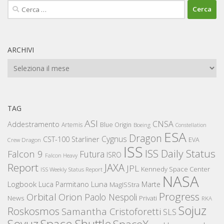
Ricerca
per:
ARCHIVI
Archivi
TAG
ASI
CNSA
Addestramento
Artemis
Blue Origin
Boeing
Constellation
ESA
Dragon
Cygnus
CST-100 Starliner
EVA
Crew Dragon
ISS
ISS Daily Status
Falcon 9
Futura
ISRO
Falcon Heavy
Report
JAXA
JPL
Kennedy Space Center
ISS Weekly Status Report
NASA
Logbook
Luna
Luca Parmitano
Marte
MagISStra
Progress
Orbital
Orion
Paolo Nespoli
News
Privati
RKA
Sojuz
Roskosmos
Samantha Cristoforetti
SLS
Space Shuttle
Soyuz