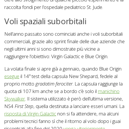
raccolta fondi per l’ospedale pediatrico St. Jude.
Voli spaziali suborbitali
Nell’anno passato sono cominciati anche i voli suborbitali
commerciali, grazie allo sprint finale delle due aziende che
negli ultimi anni si sono dimostrate più vicine a
raggiungere l’obiettivo: Virgin Galactic e Blue Origin.
La volata finale si apre già a gennaio, quando Blue Origin
esegue
il 14º test della capsula New Shepard, fedele al
proprio motto
gradatim ferociter
. La capsula raggiunge la
quota di 107 km anche se a bordo c’è solo il
manichino
Skywalker
. Il sistema utilizzato è però dell’ultima versione,
NS4
First Step
, quella destinata a lanciare esseri umani. La
risposta di Virgin Galactic
non si fa attendere, ma alcuni
problemi tecnici fanno sì che il ritorno al volo dopo i guai
riscontrati alla fine del 2020
venga ulteriormente