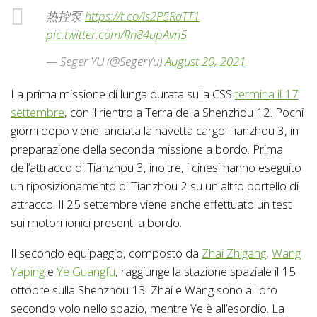
热控泵
https://t.co/ls2P5RaTT1
pic.twitter.com/Rn84upAvn5
— Seger YU (@SegerYu)
August 20, 2021
La prima missione di lunga durata sulla CSS
termina il 17
settembre
, con il rientro a Terra della Shenzhou 12. Pochi
giorni dopo viene lanciata la navetta cargo Tianzhou 3, in
preparazione della seconda missione a bordo. Prima
dell’attracco di Tianzhou 3, inoltre, i cinesi hanno eseguito
un riposizionamento di Tianzhou 2 su un altro portello di
attracco. Il 25 settembre viene anche effettuato un test
sui motori ionici presenti a bordo.
Il secondo equipaggio, composto da
Zhai Zhigang
,
Wang
Yaping
e
Ye Guangfu
, raggiunge la stazione spaziale il 15
ottobre sulla Shenzhou 13. Zhai e Wang sono al loro
secondo volo nello spazio, mentre Ye è all’esordio. La