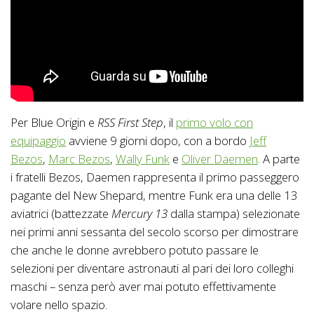
Per Blue Origin e
RSS First Step
, il
primo volo con
equipaggio
avviene 9 giorni dopo, con a bordo
Jeff
Bezos
,
Marc Bezos
,
Wally Funk
e
Oliver Daemen
. A parte
i fratelli Bezos, Daemen rappresenta il primo passeggero
pagante del New Shepard, mentre Funk era una delle 13
aviatrici (battezzate
Mercury 13
dalla stampa) selezionate
nei primi anni sessanta del secolo scorso per dimostrare
che anche le donne avrebbero potuto passare le
selezioni per diventare astronauti al pari dei loro colleghi
maschi – senza però aver mai potuto effettivamente
volare nello spazio.