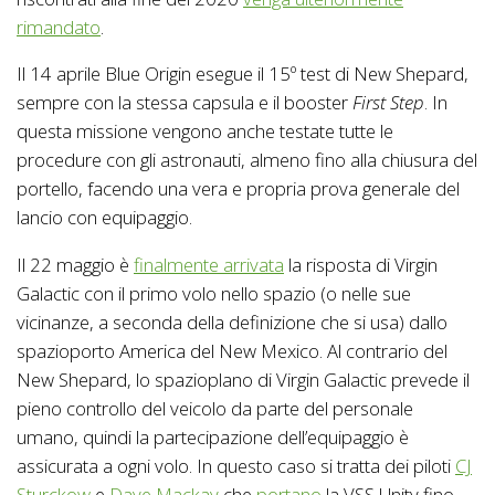
rimandato
.
Il 14 aprile Blue Origin esegue il 15º test di New Shepard,
sempre con la stessa capsula e il booster
First Step
. In
questa missione vengono anche testate tutte le
procedure con gli astronauti, almeno fino alla chiusura del
portello, facendo una vera e propria prova generale del
lancio con equipaggio.
Il 22 maggio è
finalmente arrivata
la risposta di Virgin
Galactic con il primo volo nello spazio (o nelle sue
vicinanze, a seconda della definizione che si usa) dallo
spazioporto America del New Mexico. Al contrario del
New Shepard, lo spazioplano di Virgin Galactic prevede il
pieno controllo del veicolo da parte del personale
umano, quindi la partecipazione dell’equipaggio è
assicurata a ogni volo. In questo caso si tratta dei piloti
CJ
Sturckow
e
Dave Mackay
che
portano
la VSS Unity fino