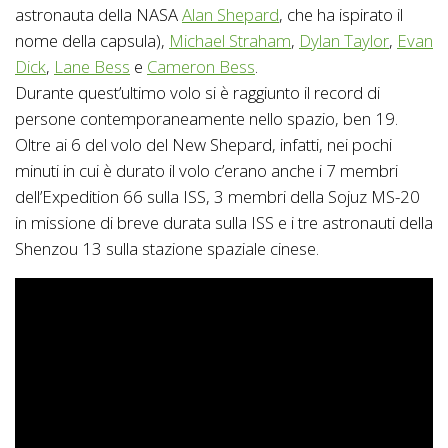
astronauta della NASA
Alan Shepard
, che ha ispirato il
nome della capsula),
Michael Straham
,
Dylan Taylor
,
Evan
Dick
,
Lane Bess
e
Cameron Bess
.
Durante quest’ultimo volo si è raggiunto il record di
persone contemporaneamente nello spazio, ben 19.
Oltre ai 6 del volo del New Shepard, infatti, nei pochi
minuti in cui è durato il volo c’erano anche i 7 membri
dell’Expedition 66 sulla ISS, 3 membri della Sojuz MS-20
in missione di breve durata sulla ISS e i tre astronauti della
Shenzou 13 sulla stazione spaziale cinese.