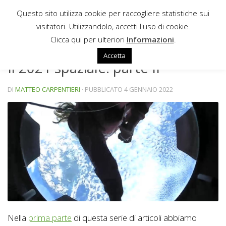
Questo sito utilizza cookie per raccogliere statistiche sui
Sotto il contenuto
visitatori. Utilizzandolo, accetti l'uso di cookie.
NEWS
Clicca qui per ulteriori
Informazioni
.
Accetta
Il 2021 spaziale: parte II
DI
MATTEO CARPENTIERI
· PUBBLICATO
4 GENNAIO 2022
Nella
prima parte
di questa serie di articoli abbiamo