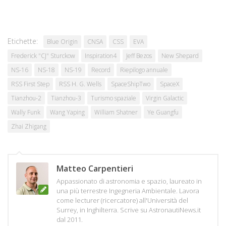
Etichette:
Blue Origin
CNSA
CSS
EVA
Frederick "CJ" Sturckow
Inspiration4
Jeff Bezos
New Shepard
NS-16
NS-18
NS-19
Record
Riepilogo annuale
RSS First Step
RSS H. G. Wells
SpaceShipTwo
SpaceX
Tianzhou-2
Tianzhou-3
Turismo spaziale
Virgin Galactic
Wally Funk
Wang Yaping
William Shatner
Ye Guangfu
Zhai Zhigang
Matteo Carpentieri
Appassionato di astronomia e spazio, laureato in
una più terrestre Ingegneria Ambientale. Lavora
come lecturer (ricercatore) all'Università del
Surrey, in Inghilterra. Scrive su AstronautiNews.it
dal 2011.