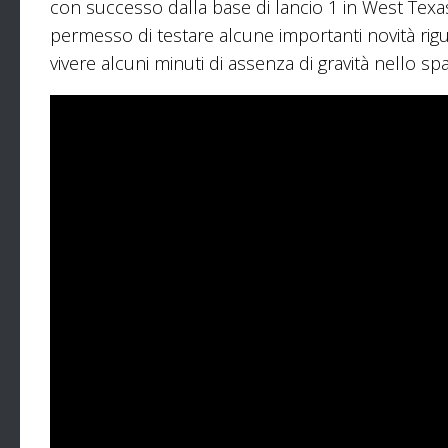
con successo dalla base di lancio 1 in West Texas
permesso di testare alcune importanti novità rigua
vivere alcuni minuti di assenza di gravità nello spa