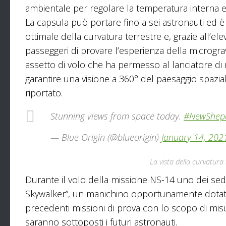
ambientale per regolare la temperatura interna e 
La capsula può portare fino a sei astronauti ed è 
ottimale della curvatura terrestre e, grazie all’ele
passeggeri di provare l’esperienza della microgra
assetto di volo che ha permesso al lanciatore di r
garantire una visione a 360° del paesaggio spazial
riportato.
Stunning views from space today.
#NewShep
— Blue Origin (@blueorigin)
January 14, 202
La vista della curvatura 
Durante il volo della missione NS-14 uno dei sed
Skywalker”, un manichino opportunamente dotato 
precedenti missioni di prova con lo scopo di misur
saranno sottoposti i futuri astronauti.