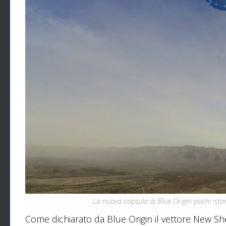
La nuova capsula di Blue Origin pochi istan
Come dichiarato da Blue Origin il vettore New Shep