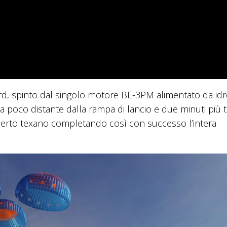
ard, spinto dal singolo motore BE-3PM alimentato da id
ta poco distante dalla rampa di lancio e due minuti più t
serto texano completando così con successo l’intera