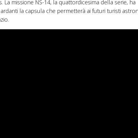
. La missione NS-14, la quattordicesima della serie, ha
rdanti la capsula che permetterà ai futuri turisti astron
zio.