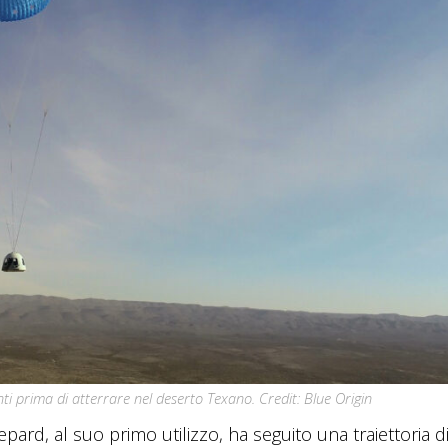
ti prima di atterrare nel deserto Texano. Credit: Blue Origin
ard, al suo primo utilizzo, ha seguito una traiettoria di