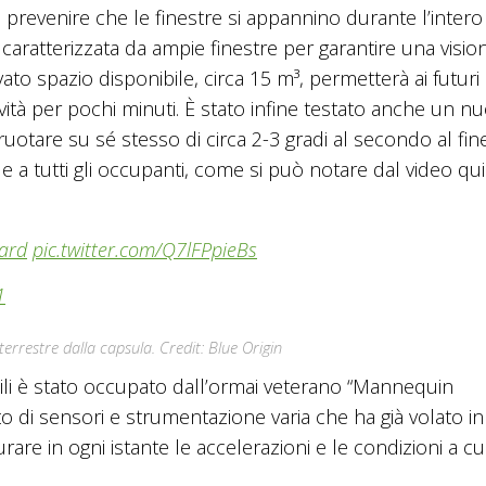
prevenire che le finestre si appannino durante l’intero 
caratterizzata da ampie finestre per garantire una visio
vato spazio disponibile, circa 15 m³, permetterà ai futuri
vità per pochi minuti. È stato infine testato anche un n
uotare su sé stesso di circa 2-3 gradi al secondo al fine
e a tutti gli occupanti, come si può notare dal video qui
ard
pic.twitter.com/Q7lFPpieBs
1
terrestre dalla capsula. Credit: Blue Origin
ili è stato occupato dall’ormai veterano “Mannequin
di sensori e strumentazione varia che ha già volato in
are in ogni istante le accelerazioni e le condizioni a cu