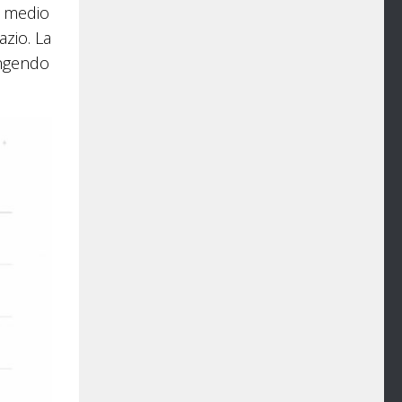
o medio
zio. La
ungendo