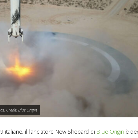
as. Credit: Blue Origin
19 italiane, il lanciatore New Shepard di
Blue Origin
è dec