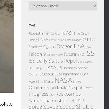
Archivi
TAG
ASI
Addestramento
Artemis
Blue Origin
CNSA
CST-100
Boeing
Crew Dragon
Constellation
ESA
Dragon
Cygnus
Starliner
EVA
ISS
Falcon 9
Futura
ISRO
Falcon Heavy
ISS Daily Status Report
ISS Weekly
JAXA
JPL
Kennedy Space
Status Report
Logbook
Luna
Luca Parmitano
Center
NASA
Marte
News
MagISStra
Orbital
Orion
Paolo Nespoli
Privati
Progress
Roskosmos
RKA
Samantha Cristoforetti
SLS
ollato
Sojuz
Space Shuttle
Soyuz