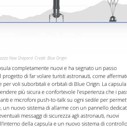
l razzo New Shepard. Credit: Blue Origin
 capsula completamente nuovi e ha segnato un passo
progetto di far volare turisti astronauti, come afferma
er voli suborbitali e orbitali di Blue Origin. La capsula i
rendere più sicura e confortevole l’esperienza che i pas
arlanti e microfoni push-to-talk su ogni sedile per permet
ne, un nuovo sistema di allarme con un pannello dedica
eventuali messaggi di sicurezza agli astronauti, nuovi
all’interno della capsula e un nuovo sistema di controll