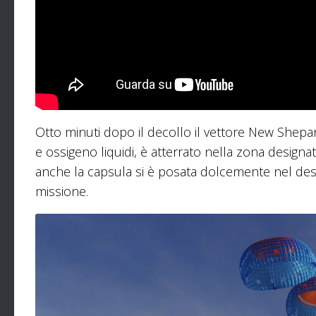
Otto minuti dopo il decollo il vettore New Shep
e ossigeno liquidi, è atterrato nella zona designa
anche la capsula si è posata dolcemente nel de
missione.