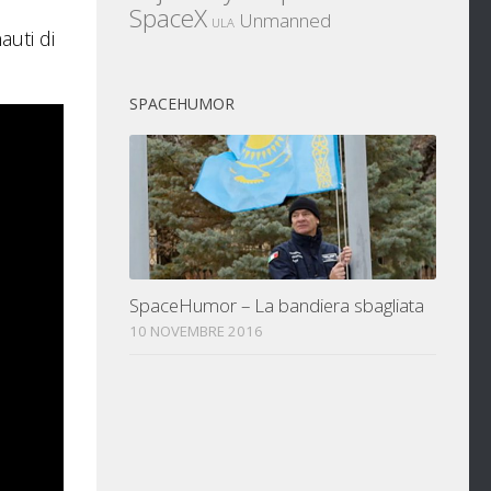
SpaceX
Unmanned
ULA
auti di
SPACEHUMOR
SpaceHumor – La bandiera sbagliata
10 NOVEMBRE 2016