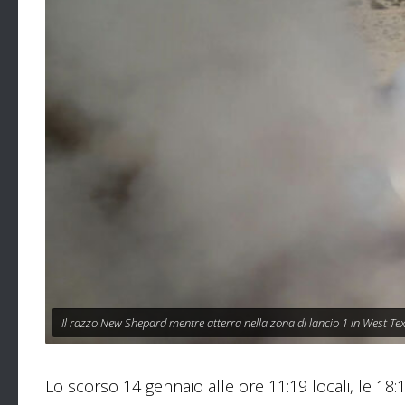
Il razzo New Shepard mentre atterra nella zona di lancio 1 in West Tex
Lo scorso 14 gennaio alle ore 11:19 locali, le 18: