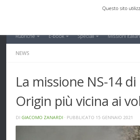
Questo sito utilizz
Sotto il contenuto
Rubriche
E-book
Speciali
Missioni italia
NEWS
La missione NS-14 di
Origin più vicina ai v
DI
GIACOMO ZANARDI
· PUBBLICATO
15 GENNAIO 2021