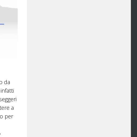
to da
nfatti
seggeri
tere a
to per
o