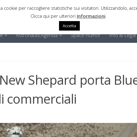
a cookie per raccogliere statistiche sui visitatori. Utilizzandolo, acce
Clicca qui per ulteriori
Informazioni
.
Accetta
ne
AstronauticAgenda
Space Humor
Info & Legal
 New Shepard porta Blu
oli commerciali