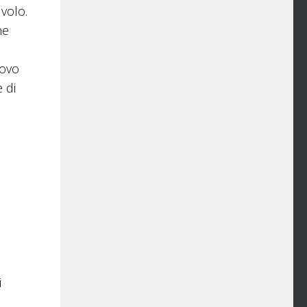
volo.
ne
uovo
 di
i