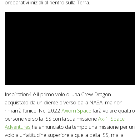
preparativi iniziali al rientro sulla Terra.
Inspiration4 è il primo volo di una Crew Dragon
acquistato da un cliente diverso dalla NASA, ma non
rimarrà l’unico. Nel 2022
Axiom Space
farà volare quattro
persone verso la ISS con la sua missione
Ax-1
.
Space
Adventures
ha annunciato da tempo una missione per un
volo a un’altitudine superiore a quella della ISS, ma la