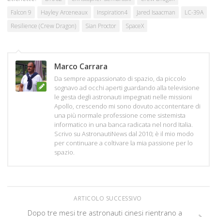
Falcon 9
Hayley Arceneaux
Inspiration4
Jared Isaacman
LC-39A
Resilience (Crew Dragon)
Sian Proctor
SpaceX
Marco Carrara
Da sempre appassionato di spazio, da piccolo
sognavo ad occhi aperti guardando alla televisione
le gesta degli astronauti impegnati nelle missioni
Apollo, crescendo mi sono dovuto accontentare di
una più normale professione come sistemista
informatico in una banca radicata nel nord Italia.
Scrivo su AstronautiNews dal 2010; è il mio modo
per continuare a coltivare la mia passione per lo
spazio.
ARTICOLO SUCCESSIVO
Dopo tre mesi tre astronauti cinesi rientrano a