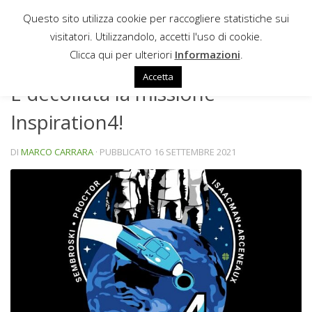
Questo sito utilizza cookie per raccogliere statistiche sui
Sotto il contenuto
visitatori. Utilizzandolo, accetti l'uso di cookie.
NEWS
Clicca qui per ulteriori
Informazioni
.
Accetta
È decollata la missione
Inspiration4!
DI
MARCO CARRARA
· PUBBLICATO
16 SETTEMBRE 2021