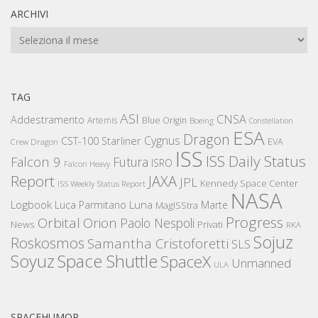
ARCHIVI
Archivi
TAG
ASI
CNSA
Addestramento
Artemis
Blue Origin
Boeing
Constellation
ESA
Dragon
Cygnus
CST-100 Starliner
EVA
Crew Dragon
ISS
ISS Daily Status
Falcon 9
Futura
ISRO
Falcon Heavy
Report
JAXA
JPL
Kennedy Space Center
ISS Weekly Status Report
NASA
Logbook
Luna
Luca Parmitano
Marte
MagISStra
Progress
Orbital
Orion
Paolo Nespoli
News
Privati
RKA
Sojuz
Roskosmos
Samantha Cristoforetti
SLS
Space Shuttle
Soyuz
SpaceX
Unmanned
ULA
SPACEHUMOR