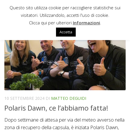
Questo sito utilizza cookie per raccogliere statistiche sui
Sotto il contenuto
visitatori. Utilizzandolo, accetti l'uso di cookie.
RESILIENCE (CREW DRAGON)
Clicca qui per ulteriori
Informazioni
.
Accetta
10 SETTEMBRE 2024
DI
MATTEO DEGUIDI
Polaris Dawn, ce l’abbiamo fatta!
Dopo settimane di attesa per via del meteo avverso nella
zona di recupero della capsula, è iniziata Polaris Dawn,