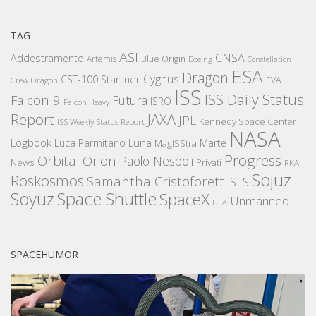
TAG
ASI
CNSA
Addestramento
Artemis
Blue Origin
Boeing
Constellation
ESA
Dragon
Cygnus
CST-100 Starliner
EVA
Crew Dragon
ISS
ISS Daily Status
Falcon 9
Futura
ISRO
Falcon Heavy
Report
JAXA
JPL
Kennedy Space Center
ISS Weekly Status Report
NASA
Logbook
Luna
Luca Parmitano
Marte
MagISStra
Progress
Orbital
Orion
Paolo Nespoli
News
Privati
RKA
Sojuz
Roskosmos
Samantha Cristoforetti
SLS
Space Shuttle
Soyuz
SpaceX
Unmanned
ULA
SPACEHUMOR