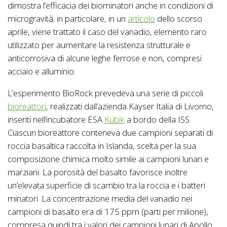
dimostra l’efficacia dei biominatori anche in condizioni di
microgravità; in particolare, in un
articolo
dello scorso
aprile, viene trattato il caso del vanadio, elemento raro
utilizzato per aumentare la resistenza strutturale e
anticorrosiva di alcune leghe ferrose e non, compresi
acciaio e alluminio.
L’esperimento BioRock prevedeva una serie di piccoli
bioreattori
, realizzati dall’azienda Kayser Italia di Livorno,
inseriti nell’incubatore ESA
Kubik
a bordo della ISS.
Ciascun bioreattore conteneva due campioni separati di
roccia basaltica raccolta in Islanda, scelta per la sua
composizione chimica molto simile ai campioni lunari e
marziani. La porosità del basalto favorisce inoltre
un’elevata superficie di scambio tra la roccia e i batteri
minatori. La concentrazione media del vanadio nei
campioni di basalto era di 175 ppm (parti per milione),
compresa quindi tra i valori dei campioni lunari di Apollo