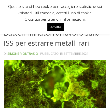
Questo sito utilizza cookie per raccogliere statistiche sui
Sotto il contenuto
visitatori. Utilizzandolo, accetti l'uso di cookie.
NEWS
Clicca qui per ulteriori
Informazioni
.
Accetta
Batteri minatori al lavoro sulla
ISS per estrarre metalli rari
DI
SIMONE MONTRASIO
· PUBBLICATO
15 SETTEMBRE 2021