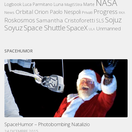
NASA
Logbook
Luna
Luca Parmitano
Marte
MagISStra
Progress
Orbital
Orion
Paolo Nespoli
News
Privati
RKA
Sojuz
Roskosmos
Samantha Cristoforetti
SLS
Space Shuttle
Soyuz
SpaceX
Unmanned
ULA
SPACEHUMOR
SpaceHumor – Photobombing Natalizio
24 DICEMBRE 2015