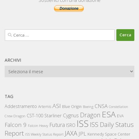
Ricerca
per:
ARCHIVI
Archivi
TAG
ASI
CNSA
Addestramento
Artemis
Blue Origin
Boeing
Constellation
ESA
Dragon
Cygnus
CST-100 Starliner
EVA
Crew Dragon
ISS
ISS Daily Status
Falcon 9
Futura
ISRO
Falcon Heavy
Report
JAXA
JPL
Kennedy Space Center
ISS Weekly Status Report