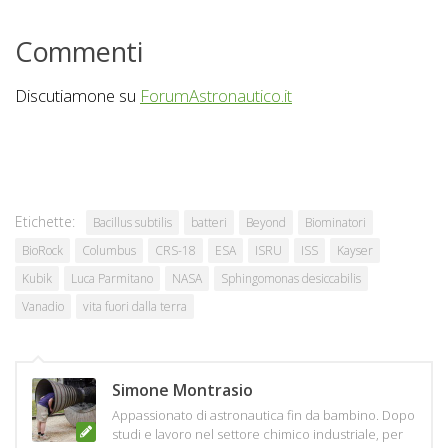
Commenti
Discutiamone su
ForumAstronautico.it
Etichette:
Bacillus subtilis
batteri
Beyond
Biominatori
BioRock
Columbus
CRS-18
ESA
ISRU
ISS
Kayser
Kubik
Luca Parmitano
NASA
Sphingomonas desiccabilis
Vanadio
vita fuori dalla terra
Simone Montrasio
Appassionato di astronautica fin da bambino. Dopo
studi e lavoro nel settore chimico industriale, per