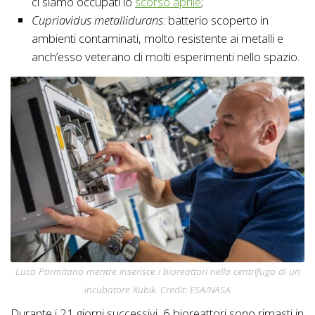
ci siamo occupati lo
scorso aprile
;
Cupriavidus metallidurans
: batterio scoperto in
ambienti contaminati, molto resistente ai metalli e
anch’esso veterano di molti esperimenti nello spazio.
Luca Parmitano mentre inserisce i bioreattori nella centrifuga di un
incubatore Kubik. Credit: ESA/NASA
Durante i 21 giorni successivi, 6 bioreattori sono rimasti in