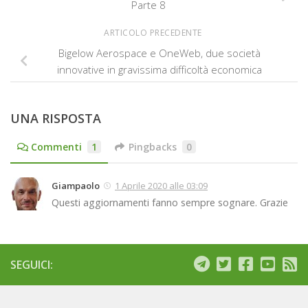
Parte 8
ARTICOLO PRECEDENTE
Bigelow Aerospace e OneWeb, due società
innovative in gravissima difficoltà economica
UNA RISPOSTA
Commenti
1
Pingbacks
0
Giampaolo
1 Aprile 2020 alle 03:09
Questi aggiornamenti fanno sempre sognare. Grazie
SEGUICI: