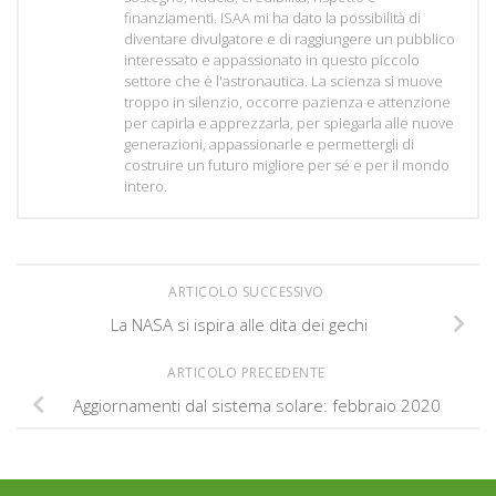
finanziamenti. ISAA mi ha dato la possibilità di
diventare divulgatore e di raggiungere un pubblico
interessato e appassionato in questo piccolo
settore che è l'astronautica. La scienza si muove
troppo in silenzio, occorre pazienza e attenzione
per capirla e apprezzarla, per spiegarla alle nuove
generazioni, appassionarle e permettergli di
costruire un futuro migliore per sé e per il mondo
intero.
ARTICOLO SUCCESSIVO
La NASA si ispira alle dita dei gechi
ARTICOLO PRECEDENTE
Aggiornamenti dal sistema solare: febbraio 2020