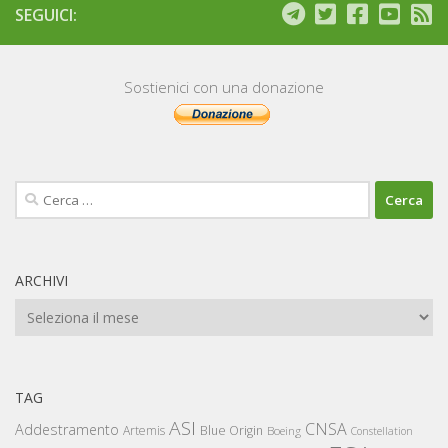
SEGUICI:
Sostienici con una donazione
Ricerca
per:
ARCHIVI
Archivi
TAG
ASI
CNSA
Addestramento
Artemis
Blue Origin
Boeing
Constellation