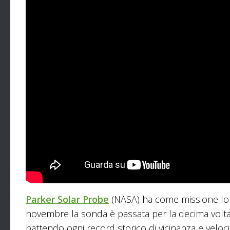
Parker Solar Probe
(NASA) ha come missione lo s
novembre la sonda è passata per la decima volta al
battendo ogni record storico di vicinanza e velocità