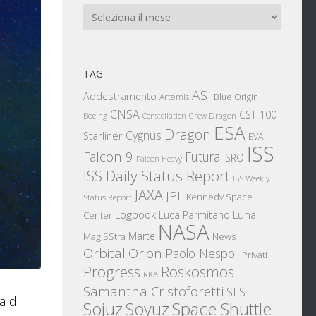
Archivi
TAG
ASI
Addestramento
Artemis
Blue Origin
CNSA
CST-100
Boeing
Crew Dragon
Constellation
ESA
Dragon
Cygnus
Starliner
EVA
ISS
Falcon 9
Futura
ISRO
Falcon Heavy
ISS Daily Status Report
ISS Weekly
JAXA
JPL
Kennedy Space
Status Report
Logbook
Luna
Luca Parmitano
Center
NASA
Marte
News
MagISStra
Orbital
Orion
Paolo Nespoli
Privati
Progress
Roskosmos
RKA
Samantha Cristoforetti
SLS
a di
Sojuz
Space Shuttle
Soyuz