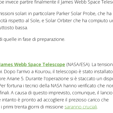
be invece partire finalmente il James Webb Space Teles
e missioni solari: in particolare Parker Solar Probe, che ha
cità rispetto al Sole, e Solar Orbiter che ha compiuto u
uttosto bassa.
 di quelle in fase di preparazione.
James Webb Space Telescope
(NASA/ESA). La tension
. Dopo l’arrivo a Kourou, il telescopio è stato installato
ore Ariane 5. Durante l’operazione si è staccato un dispo
 Per fortuna i tecnici della NASA hanno verificato che non
inali. A causa di questo imprevisto, comunque, il lancio
ore intanto è pronto ad accogliere il prezioso carico che
i primi trenta giorni di missione
saranno cruciali
.