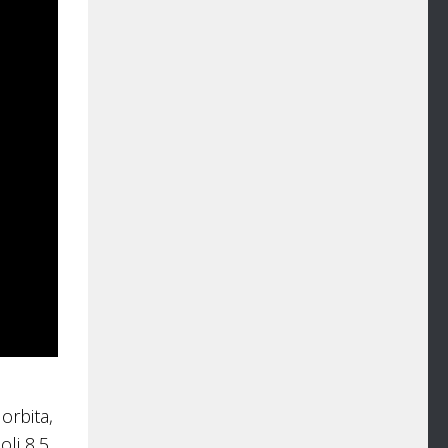
1
orbita,
oli 8,5