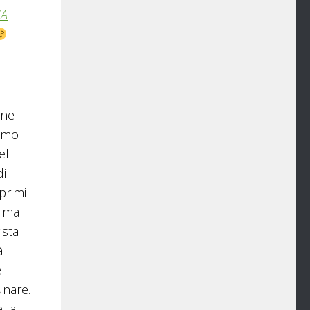
A
one
timo
el
di
primi
rima
ista
à
e
unare.
 la