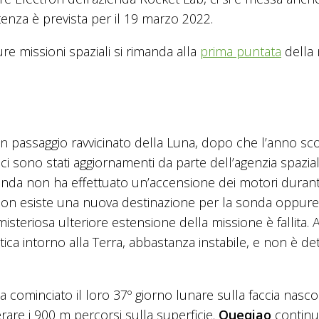
enza è prevista per il 19 marzo 2022.
ure missioni spaziali si rimanda alla
prima puntata
della
n passaggio ravvicinato della Luna, dopo che l’anno sc
ci sono stati aggiornamenti da parte dell’agenzia spazia
onda non ha effettuato un’accensione dei motori durant
e non esiste una nuova destinazione per la sonda oppure
steriosa ulteriore estensione della missione è fallita. A
ica intorno alla Terra, abbastanza instabile, e non è de
cominciato il loro 37º giorno lunare sulla faccia nasco
are i 900 m percorsi sulla superficie.
Queqiao
continua