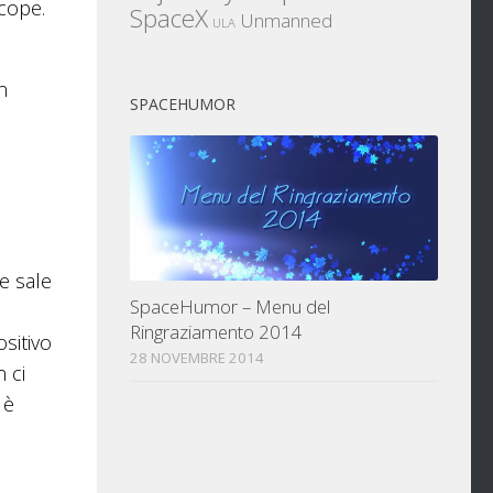
cope.
SpaceX
Unmanned
ULA
n
SPACEHUMOR
e sale
SpaceHumor – Menu del
Ringraziamento 2014
sitivo
28 NOVEMBRE 2014
 ci
 è