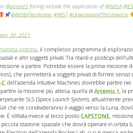
the
@ariane5
fairing include the application of
@NASA
@ES
#WebbFliesAriane
#JWST
#UnwrappingTheUniverse
ber 30, 2021
gramma Artemis
, il complesso programma di esplorazi
li e altri soggetti privati. Tra ritardi e posticipi dell’ul
issione a partire. Potrebbe essere la prima missione d
ices
), che permetterà a soggetti privati di fornire servizi 
-C
dell’azienda Intuitive Machines dovrebbe partire nei 
rtire la missione più attesa, quella di
Artemis 1
, la p
perpesante SLS (
Space Launch System
), attualmente prev
Sat
che ne condivideranno il viaggio verso la Luna, dovr
e. È slittata invece al terzo posto
CAPSTONE
, mission
a piccola stazione spaziale che dovrà operare in orbita l
ore Electron dell’azienda Rocket Lab, ci si è messa anche