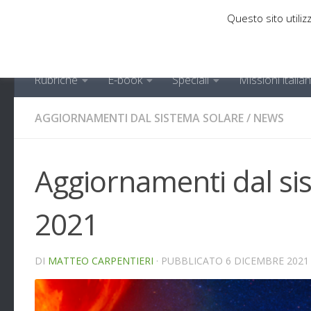
Questo sito utilizz
Sotto il contenuto
Rubriche
E-book
Speciali
Missioni italia
AGGIORNAMENTI DAL SISTEMA SOLARE
/
NEWS
Aggiornamenti dal si
2021
DI
MATTEO CARPENTIERI
· PUBBLICATO
6 DICEMBRE 2021