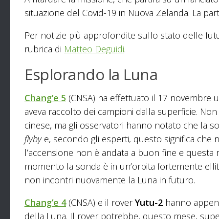
situazione del Covid-19 in Nuova Zelanda. La part
Per notizie più approfondite sullo stato delle fut
rubrica di
Matteo Deguidi
.
Esplorando la Luna
Chang’e 5
(CNSA) ha effettuato il 17 novembre u
aveva raccolto dei campioni dalla superficie. Non 
cinese, ma gli osservatori hanno notato che la s
flyby
e, secondo gli esperti, questo significa ch
l’accensione non è andata a buon fine e questa mi
momento la sonda è in un’orbita fortemente ellitt
non incontri nuovamente la Luna in futuro.
Chang’e 4
(CNSA) e il rover
Yutu-2
hanno appena 
della Luna. Il rover potrebbe, questo mese, super