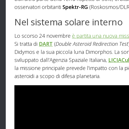
osservatori orbitanti
Spektr-RG
(Roskosmos/DLR
Nel sistema solare interno
Lo scorso 24 novembre
è partita una nuova mis
Si tratta di
DART
(
Double Asteroid Redirection Test
Didymos e la sua piccola luna Dimorphos. La son
sviluppato dall’Agenzia Spaziale Italiana,
LICIACu
la missione principale prevede l’impatto con la picc
asteroidi a scopo di difesa planetaria.