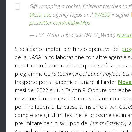
Gift wrapping a rocket: finishing touches to 
@csa_asc
agency logos and
#Webb
insignia
pic.twitter.com/mfqklJvMus
— ESA Webb Telescope (@ESA_Webb)
Novem
Si scaldano i motori per l’inizio operativo del
pro
della NASA in collaborazione con altre agenzie spazia
minuto non è ancora chiaro quale sarà la prima m
programma CLPS (
Commercial Lunar Payload Serv
trasporto per la superficie lunare: il lander
Nova
mesi del 2022 su un Falcon 9. Oppure potrebbe pa
missione di una capsula Orion sul lanciatore su
per fine febbraio. La capsula, insieme ai vari
Cube
completare gli ultimi test nelle prossime settiman
preliminare per lo sviluppo del
Lunar Gateway
, l
A ritardare la missione, che partirà su un lanciat