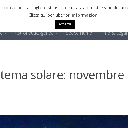
a cookie per raccogliere statistiche sui visitatori. Utilizzandolo, acce
Clicca qui per ulteriori
Informazioni
.
Accetta
ne
AstronauticAgenda
Space Humor
Info & Legal
stema solare: novembre