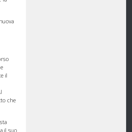
 nuova
orso
le
e il
l
tto che
sta
 il suo