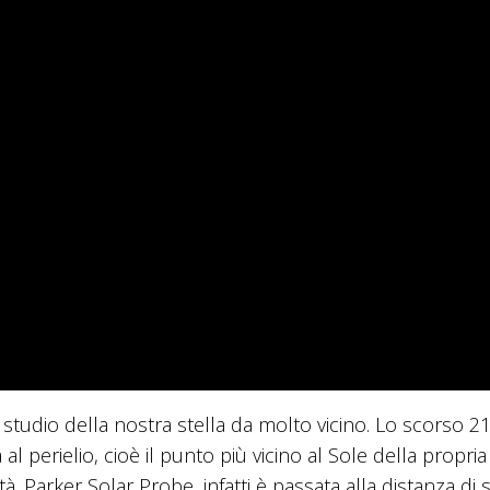
tudio della nostra stella da molto vicino. Lo scorso 2
 perielio, cioè il punto più vicino al Sole della propria 
. Parker Solar Probe, infatti è passata alla distanza di s