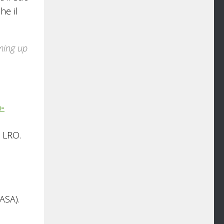
he il
oming up
-
 LRO.
ASA).