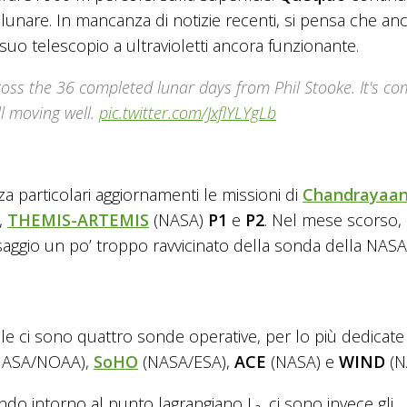
a lunare. In mancanza di notizie recenti, si pensa che anc
suo telescopio a ultravioletti ancora funzionante.
cross the 36 completed lunar days from Phil Stooke. It's c
ll moving well.
pic.twitter.com/JxflYLYgLb
 particolari aggiornamenti le missioni di
Chandrayaan
,
THEMIS-ARTEMIS
(NASA)
P1
e
P2
. Nel mese scorso,
ggio un po’ troppo ravvicinato della sonda della NASA
ole ci sono quattro sonde operative, per lo più dedicate
ASA/NOAA),
SoHO
(NASA/ESA),
ACE
(NASA) e
WIND
(N
tando intorno al punto lagrangiano L₂, ci sono invece gli