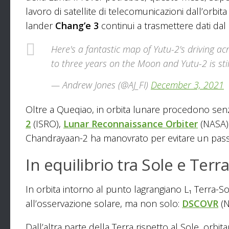
lavoro di satellite di telecomunicazioni dall’orbit
lander
Chang’e 3
continui a trasmettere dati dal 
Here's a fantastic map of Yutu-2's driving a
to three years on the Moon and Yutu-2 is sti
— Andrew Jones (@AJ_FI)
December 3, 2021
Oltre a Queqiao, in orbita lunare procedono senza
2
(ISRO),
Lunar Reconnaissance Orbiter
(NASA)
Chandrayaan-2 ha manovrato per evitare un passa
In equilibrio tra Sole e Terra
In orbita intorno al punto lagrangiano L₁ Terra-S
all’osservazione solare, ma non solo:
DSCOVR
(N
Dall’altra parte della Terra rispetto al Sole, orbi