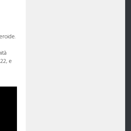
eroide.
ità
022, e