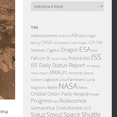
Archivi
TAG
ASI
Addestramento
Artemis
Blue Origin
CNSA
CST-100
Boeing
Crew Dragon
Constellation
ESA
Dragon
Cygnus
Starliner
EVA
ISS
Falcon 9
Futura
ISRO
Falcon Heavy
ISS Daily Status Report
ISS Weekly
JAXA
JPL
Kennedy Space
Status Report
Logbook
Luna
Luca Parmitano
Center
NASA
Marte
News
MagISStra
Orbital
Orion
Paolo Nespoli
Privati
Progress
Roskosmos
RKA
Samantha Cristoforetti
SLS
rima
Sojuz
Space Shuttle
Soyuz