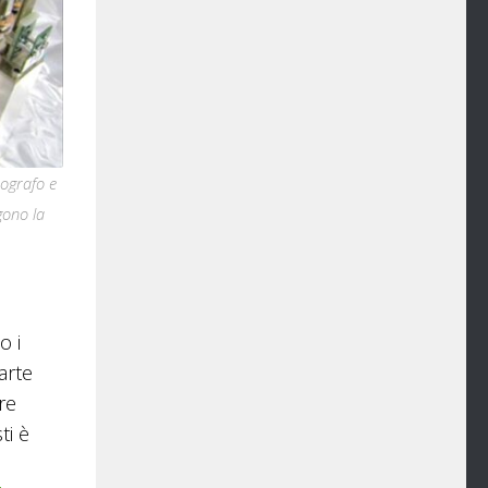
tografo e
gono la
o i
arte
re
ti è