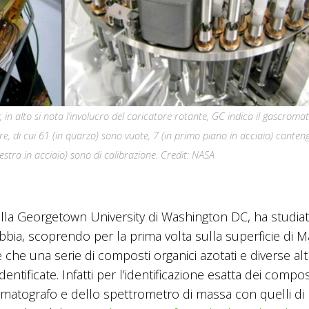
, in alto si nota l’involucro del caricatore rotante, GC indica il gascroma
re, di cui 61 (in quarzo) sono vuote, 7 (in primo piano in acciaio) conten
tra in acciaio) sono di calibrazione. Credit: NASA
lla Georgetown University di Washington DC, ha studiat
abbia, scoprendo per la prima volta sulla superficie di M
 che una serie di composti organici azotati e diverse alt
ificate. Infatti per l’identificazione esatta dei compos
romatografo e dello spettrometro di massa con quelli di