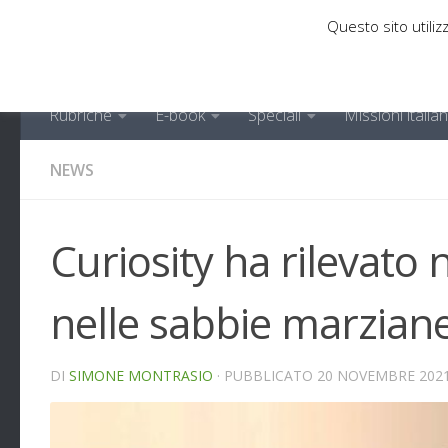
Questo sito utilizz
Sotto il contenuto
Rubriche
E-book
Speciali
Missioni italia
NEWS
Curiosity ha rilevato
nelle sabbie marzian
DI
SIMONE MONTRASIO
· PUBBLICATO
20 NOVEMBRE 202