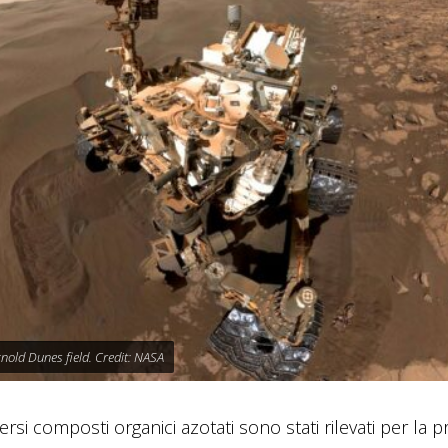
gnold Dunes field. Credit: NASA
si composti organici azotati sono stati rilevati per la p