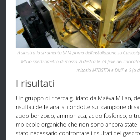
A sinistra lo strumento SAM prima dell’installazione su Curiosity
MS lo spettrometro di massa. A destra le 74 fiale del caricato
miscela MTBSTFA e DMF e 6 (a des
I risultati
Un gruppo di ricerca guidato da Maëva Millan, de
risultati delle analisi condotte sul campione di s
acido benzoico, ammoniaca, acido fosforico, oltre
molecole organiche che non sono ancora state ident
stato necessario confrontare i risultati del gasc