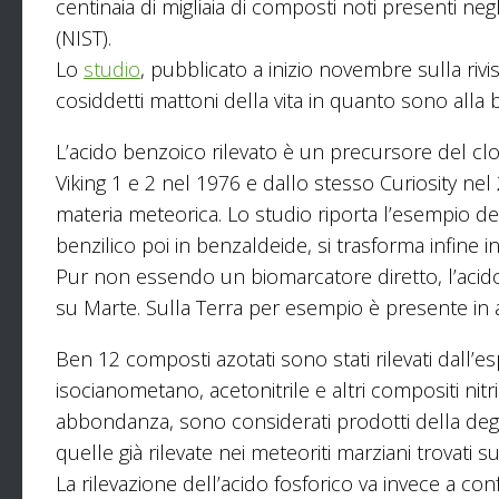
centinaia di migliaia di composti noti presenti negl
(NIST).
Lo
studio
, pubblicato a inizio novembre sulla rivi
cosiddetti mattoni della vita in quanto sono alla 
L’acido benzoico rilevato è un precursore del c
Viking 1 e 2 nel 1976 e dallo stesso Curiosity nel
materia meteorica. Lo studio riporta l’esempio de
benzilico poi in benzaldeide, si trasforma infine i
Pur non essendo un biomarcatore diretto, l’acid
su Marte. Sulla Terra per esempio è presente in al
Ben 12 composti azotati sono stati rilevati dall’e
isocianometano, acetonitrile e altri compositi nitr
abbondanza, sono considerati prodotti della deg
quelle già rilevate nei meteoriti marziani trovati su
La rilevazione dell’acido fosforico va invece a c