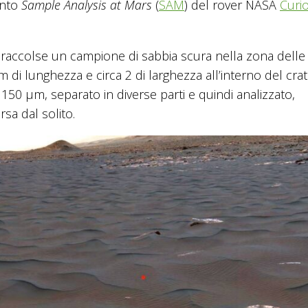
ento
Sample Analysis at Mars
(
SAM
) del rover NASA
Curio
y raccolse un campione di sabbia scura nella zona delle
di lunghezza e circa 2 di larghezza all’interno del cra
 150 μm, separato in diverse parti e quindi analizzato,
sa dal solito.