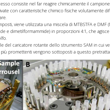
processo consiste nel far reagire chimicamente il campion
ate con caratteristiche chimico fisiche volutamente dif
are.
composti, viene utilizzata una miscela di MTBSTFA e DMF (
mide e dimetilformammide) in proporzioni 4:1, che agisce
lfo.
ale del caricatore rotante dello strumento SAM in cui 
nuti più promettenti vengono sottoposti a questo pretrat