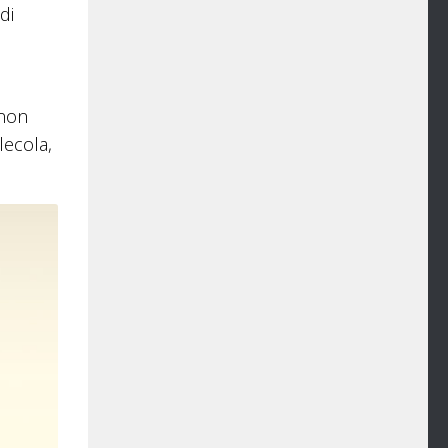
di
 non
lecola,