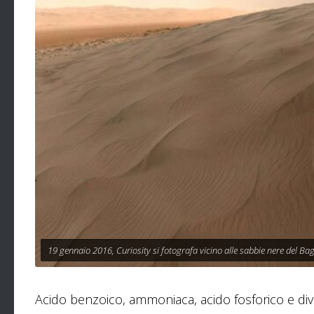
19 gennaio 2016, Curiosity si fotografa vicino alle sabbie nere del Ba
Acido benzoico, ammoniaca, acido fosforico e diver