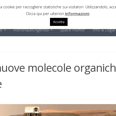
a cookie per raccogliere statistiche sui visitatori. Utilizzandolo, acce
Clicca qui per ulteriori
Informazioni
.
Accetta
ne
AstronauticAgenda
Space Humor
Info & Legal
 nuove molecole organic
e
1