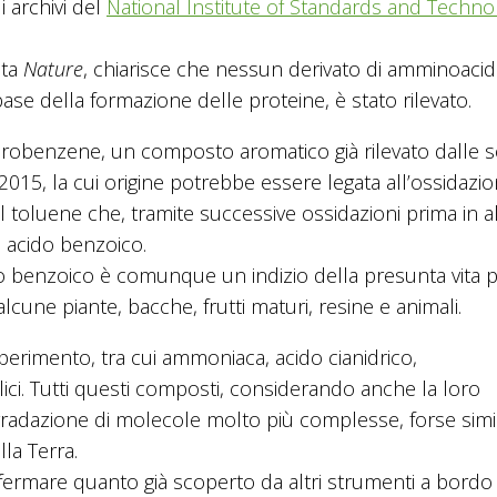
i archivi del
National Institute of Standards and Techno
sta
Nature
, chiarisce che nessun derivato di amminoacidi,
base della formazione delle proteine, è stato rilevato.
lorobenzene, un composto aromatico già rilevato dalle 
 2015, la cui origine potrebbe essere legata all’ossidazio
l toluene che, tramite successive ossidazioni prima in a
n acido benzoico.
o benzoico è comunque un indizio della presunta vita 
cune piante, bacche, frutti maturi, resine e animali.
sperimento, tra cui ammoniaca, acido cianidrico,
ilici. Tutti questi composti, considerando anche la loro
radazione di molecole molto più complesse, forse simil
lla Terra.
onfermare quanto già scoperto da altri strumenti a bordo 