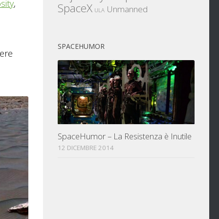
sity
,
SpaceX
Unmanned
ULA
SPACEHUMOR
tere
SpaceHumor – La Resistenza è Inutile
12 DICEMBRE 2014