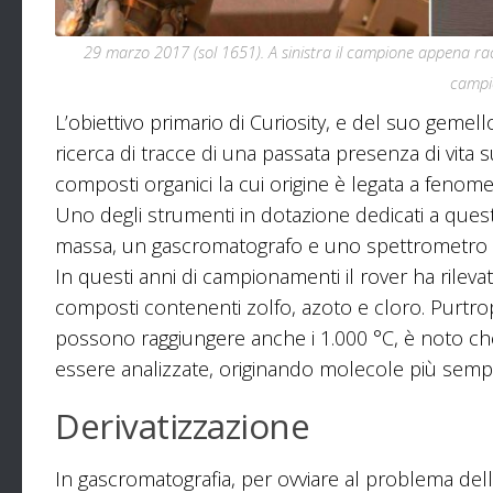
29 marzo 2017 (sol 1651). A sinistra il campione appena racco
campi
L’obiettivo primario di Curiosity, e del suo gemel
ricerca di tracce di una passata presenza di vita 
composti organici la cui origine è legata a fenomen
Uno degli strumenti in dotazione dedicati a quest
massa, un gascromatografo e uno spettrometro l
In questi anni di campionamenti il rover ha rileva
composti contenenti zolfo, azoto e cloro. Purtr
possono raggiungere anche i 1.000 °C, è noto c
essere analizzate, originando molecole più sempli
Derivatizzazione
In gascromatografia, per ovviare al problema d