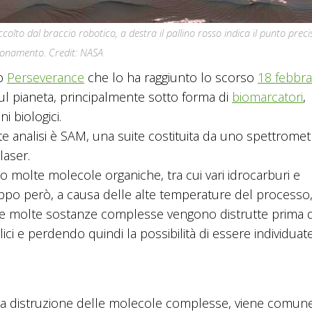
lto dal braccio robotico, a destra il pallino rosso indica il punto preci
onamento. Credit: NASA
lo
Perseverance
che lo ha raggiunto lo scorso
18 febbra
sul pianeta, principalmente sotto forma di
biomarcatori
,
i biologici.
e analisi è SAM, una suite costituita da uno spettromet
aser.
to molte molecole organiche, tra cui vari idrocarburi e
oppo però, a causa delle alte temperature del processo
he molte sostanze complesse vengono distrutte prima d
ci e perdendo quindi la possibilità di essere individuate
ella distruzione delle molecole complesse, viene comu