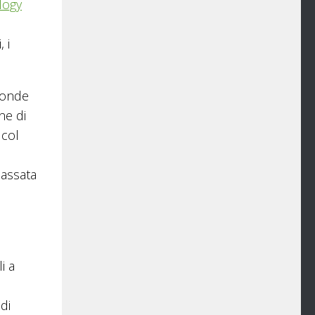
logy
 i
sonde
ne di
lcol
passata
i a
di