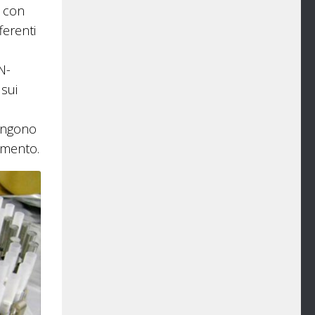
e con
ferenti
N-
 sui
vengono
tamento.