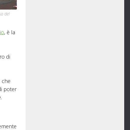
so del
io
, è la
ro di
, che
i poter
.
nemente