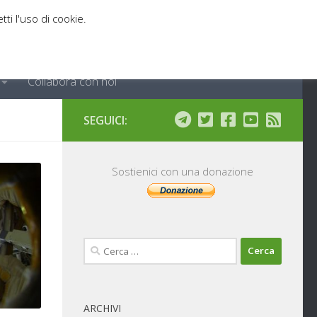
tti l'uso di cookie.
Collabora con noi
SEGUICI:
Sostienici con una donazione
Ricerca
per:
ARCHIVI