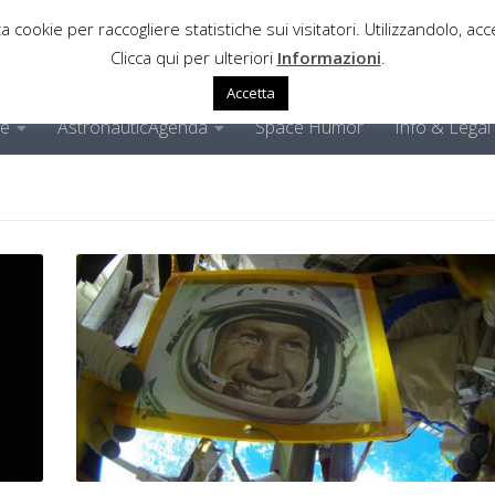
a cookie per raccogliere statistiche sui visitatori. Utilizzandolo, acce
Clicca qui per ulteriori
Informazioni
.
Accetta
ne
AstronauticAgenda
Space Humor
Info & Legal