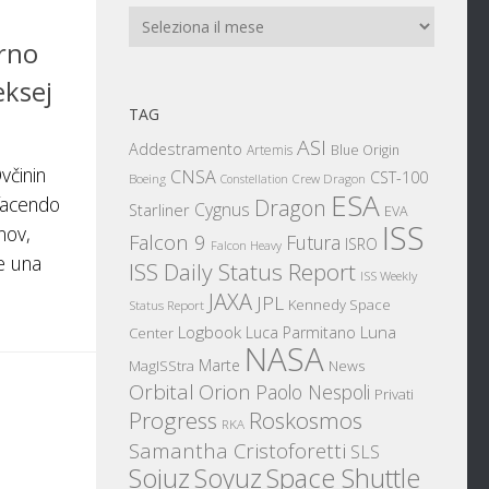
Archivi
erno
eksej
TAG
ASI
Addestramento
Artemis
Blue Origin
včinin
CNSA
CST-100
Boeing
Crew Dragon
Constellation
ESA
 facendo
Dragon
Cygnus
Starliner
EVA
ISS
nov,
Falcon 9
Futura
ISRO
Falcon Heavy
e una
ISS Daily Status Report
ISS Weekly
JAXA
JPL
Kennedy Space
Status Report
Logbook
Luna
Luca Parmitano
Center
NASA
Marte
News
MagISStra
Orbital
Orion
Paolo Nespoli
Privati
Progress
Roskosmos
RKA
Samantha Cristoforetti
SLS
Sojuz
Space Shuttle
Soyuz