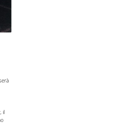
serà
 il
mo