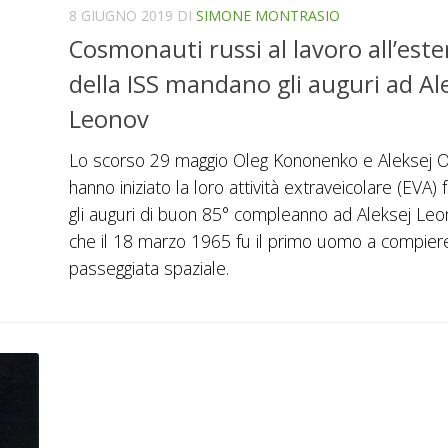
8 GIUGNO 2019
DI
SIMONE MONTRASIO
Cosmonauti russi al lavoro all’est
della ISS mandano gli auguri ad Al
Leonov
Lo scorso 29 maggio Oleg Kononenko e Aleksej O
hanno iniziato la loro attività extraveicolare (EVA)
gli auguri di buon 85° compleanno ad Aleksej Leo
che il 18 marzo 1965 fu il primo uomo a compier
passeggiata spaziale.