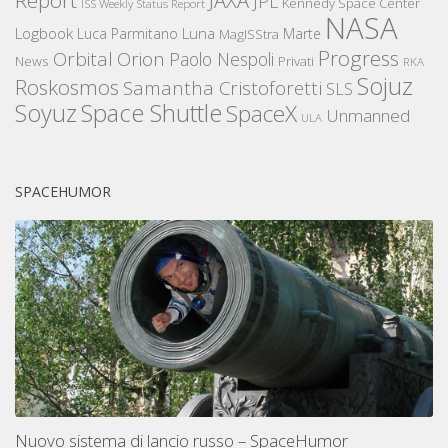
Report
JAXA
JPL
Kennedy Space Center
ISS Weekly Status Report
NASA
Logbook
Luna
Luca Parmitano
Marte
MagISStra
Progress
Orbital
Orion
Paolo Nespoli
News
Privati
RKA
Sojuz
Roskosmos
Samantha Cristoforetti
SLS
Space Shuttle
Soyuz
SpaceX
Unmanned
ULA
SPACEHUMOR
Nuovo sistema di lancio russo – SpaceHumor