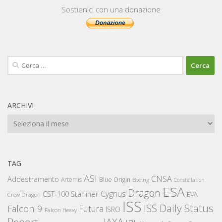
Sostienici con una donazione
Ricerca
per:
ARCHIVI
Archivi
TAG
ASI
CNSA
Addestramento
Artemis
Blue Origin
Boeing
Constellation
ESA
Dragon
Cygnus
CST-100 Starliner
EVA
Crew Dragon
ISS
ISS Daily Status
Falcon 9
Futura
ISRO
Falcon Heavy