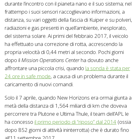
durante l’incontro con il pianeta nano e il suo sistema; nel
frattempo i suoi sensori raccoglievano informazioni, a
distanza, su vari oggetti della fascia di Kuiper e su polveri,
radiazioni e gas presenti in quell’ambiente, inesplorato,
del sistema solare. Ai primi del febbraio 2017, il veicolo
ha effettuato una correzione di rotta, accrescendo la
propria velocità di 0,44 metri al secondo. Pochi giorni
dopo il
Mission Operations Center
ha dovuto anche
affrontare una piccola crisi, quando
la sonda è stata per
24 ore in safe mode
, a causa di un problema durante il
caricamento di nuovi comandi.
Solo il 7 aprile, quando New Horizons era ormai giunta a
metà della distanza di 1,564 miliardi di km che doveva
percorrere tra Plutone e Ultima Thule, il team dell’APL le
ha concesso
il primo periodo di “riposo” dal 2014
(ossia
dopo 852 giorni di attività ininterrotta) che è durato fino
all’11 settembre 2017.