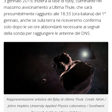
3 gennaio 2019, inizierà la fase di flyby, culminante nel
massimo avvicinamento a Ultima Thule, che sarà
presumibilmente raggiunto alle 18.33 (ora italiana) del 1°
gennaio, anche se sulla terra ne riceveremo conferma
solo dopo le sei ore abbondanti necessarie ai segnali
della sonda per raggiungere le antenne del DNS.
Rappresentazione artistica del flyby di Ultima Thule. Credit: NASA /
Johns Hopkins University Applied Physics Laboratory / Southwest