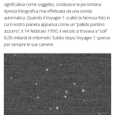
significativa come soggetto, costituisce la più lontana
ripresa fotografica mai effettuata da una sonda
automatica. Quando il Voyager-1 scattò la famosa foto in
cui il nostro pianeta appariva come un “pallido puntino
azzurro”, il 14 febbraio 1990, il veicolo si trovava a “soli”
6,06 miliardi di chilometri. Subito dopo Voyager-1 spense
per sempre le sue camere.