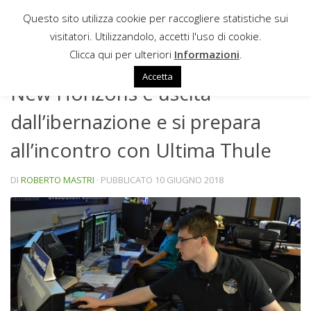
Questo sito utilizza cookie per raccogliere statistiche sui
Sotto il contenuto
visitatori. Utilizzandolo, accetti l'uso di cookie.
NEWS
Clicca qui per ulteriori
Informazioni
.
Accetta
New Horizons è uscita
dall’ibernazione e si prepara
all’incontro con Ultima Thule
DI
ROBERTO MASTRI
· PUBBLICATO
10 GIUGNO 2018