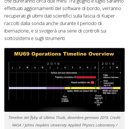
che dureranno circa due mesi. Tra giugno e luglio saranno
effettuati aggiornamenti del software di bordo, verranno
recuperati gli ultimi dati scientifici sulla fascia di Kuiper
raccolti dalla sonda anche durante il periodo di
ibernazione, e si svolgerà una serie di controlli sui
sottosistemi e sugli strumenti.
Timeline del flyby di Ultima Thule, dicembre-gennaio 2019. Credit:
NASA / Johns Hopkins University Applied Physics Laboratory /