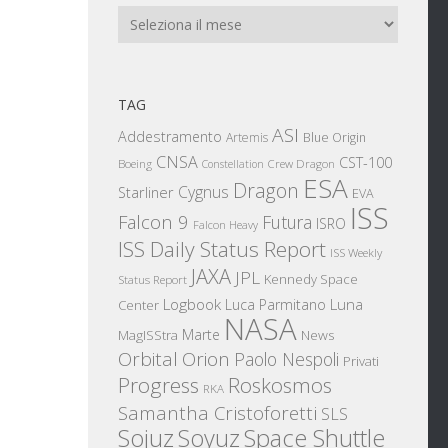
Archivi
TAG
ASI
Addestramento
Artemis
Blue Origin
CNSA
CST-100
Boeing
Crew Dragon
Constellation
ESA
Dragon
Cygnus
Starliner
EVA
ISS
Falcon 9
Futura
ISRO
Falcon Heavy
ISS Daily Status Report
ISS Weekly
JAXA
JPL
Kennedy Space
Status Report
Logbook
Luna
Luca Parmitano
Center
NASA
Marte
News
MagISStra
Orbital
Orion
Paolo Nespoli
Privati
Progress
Roskosmos
RKA
Samantha Cristoforetti
SLS
Sojuz
Space Shuttle
Soyuz