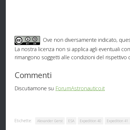
Ove non diversamente indicato, ques
La nostra licenza non si applica agli eventuali con
rimangono soggetti alle condizioni del rispettivo de
Commenti
Discutiamone su
ForumAstronautico.it
Etichette:
Alexander Gerst
ESA
Expedition 40
Expedition 41