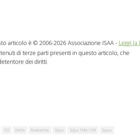
to articolo è © 2006-2026 Associazione ISAA -
Leggi la 
tenuti di terze parti presenti in questo articolo, che
tentore dei diritti.
ISS
NASA
Roskosmos
Sojuz
Sojuz TMA-13M
Soyuz