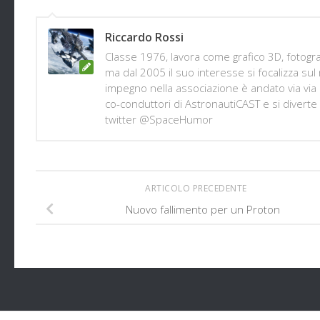
Riccardo Rossi
Classe 1976, lavora come grafico 3D, fotogr
ma dal 2005 il suo interesse si focalizza su
impegno nella associazione è andato via via 
co-conduttori di AstronautiCAST e si diverte
twitter @SpaceHumor
ARTICOLO PRECEDENTE
Nuovo fallimento per un Proton