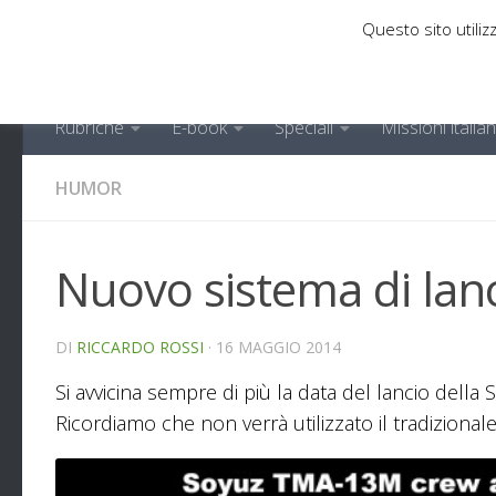
Questo sito utilizz
Sotto il contenuto
Rubriche
E-book
Speciali
Missioni italia
HUMOR
Nuovo sistema di la
DI
RICCARDO ROSSI
·
16 MAGGIO 2014
Si avvicina sempre di più la data del lancio dell
Ricordiamo che non verrà utilizzato il tradiziona