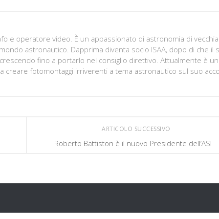
afo e operatore video. È un appassionato di astronomia di vecchia
l mondo astronautico. Dapprima diventa socio ISAA, dopo di che il 
crescendo fino a portarlo nel consiglio direttivo. Attualmente è un
 a creare fotomontaggi irriverenti a tema astronautico sul suo acc
ARTICOLO SUCCESSIVO
Roberto Battiston è il nuovo Presidente dell’ASI