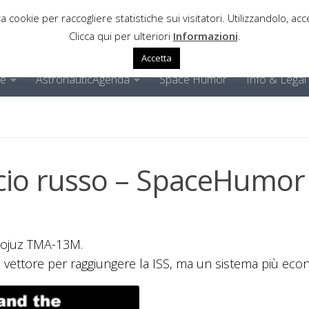
a cookie per raccogliere statistiche sui visitatori. Utilizzandolo, acce
Clicca qui per ulteriori
Informazioni
.
Accetta
ne
AstronauticAgenda
Space Humor
Info & Legal
ncio russo – SpaceHumor
a Sojuz TMA-13M.
le vettore per raggiungere la ISS, ma un sistema più eco