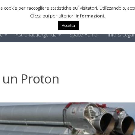
a cookie per raccogliere statistiche sui visitatori. Utilizzandolo, acce
Clicca qui per ulteriori
Informazioni
.
Accetta
ne
AstronauticAgenda
Space Humor
Info & Legal
 un Proton