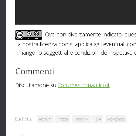
Ove non diversamente indicato, ques
La nostra licenza non si applica agli eventuali con
rimangono soggetti alle condizioni del rispettivo de
Commenti
Discutiamone su
ForumAstronautico.it
Etichette:
Astrium
Proton
Proton-M
RKA
Roskosmos