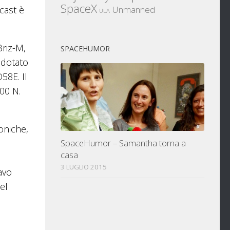
SpaceX
cast è
Unmanned
ULA
Briz-M,
SPACEHUMOR
 dotato
58E. Il
00 N.
foniche,
SpaceHumor – Samantha torna a
casa
3 LUGLIO 2015
avo
el