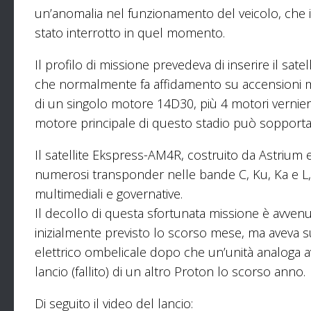
un’anomalia nel funzionamento del veicolo, che i
stato interrotto in quel momento.
Il profilo di missione prevedeva di inserire il sate
che normalmente fa affidamento su accensioni mul
di un singolo motore 14D30, più 4 motori vernie
motore principale di questo stadio può sopportar
Il satellite Ekspress-AM4R, costruito da Astrium 
numerosi transponder nelle bande C, Ku, Ka e L, per
multimediali e governative.
Il decollo di questa sfortunata missione è avvenu
inizialmente previsto lo scorso mese, ma aveva su
elettrico ombelicale dopo che un’unità analoga 
lancio (fallito) di un altro Proton lo scorso anno.
Di seguito il video del lancio: