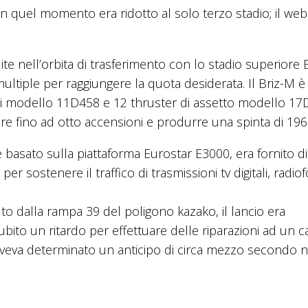
n quel momento era ridotto al solo terzo stadio; il web
llite nell’orbita di trasferimento con lo stadio superiore 
tiple per raggiungere la quota desiderata. Il Briz-M è
ri modello 11D458 e 12 thruster di assetto modello 17D
e fino ad otto accensioni e produrre una spinta di 196
e basato sulla piattaforma Eurostar E3000, era fornito di
 sostenere il traffico di trasmissioni tv digitali, radio
to dalla rampa 39 del poligono kazako, il lancio era
bito un ritardo per effettuare delle riparazioni ad un c
aveva determinato un anticipo di circa mezzo secondo n