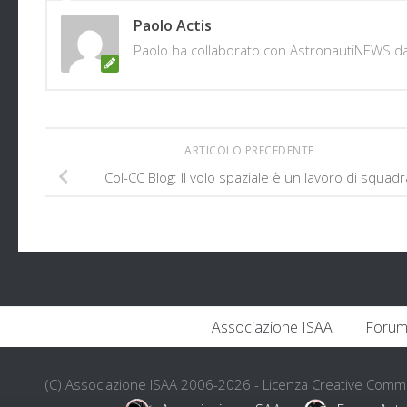
Paolo Actis
Paolo ha collaborato con AstronautiNEWS d
ARTICOLO PRECEDENTE
Col-CC Blog: Il volo spaziale è un lavoro di squadr
Associazione ISAA
Forum
(C) Associazione ISAA 2006-2026 - Licenza Creative Com