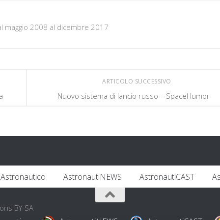
al maggio 2008 al dicembre 2017
ARTICOLO SUCCESSIVO
a
Nuovo sistema di lancio russo – SpaceHumor
Astronautico
AstronautiNEWS
AstronautiCAST
A
mons BY-SA