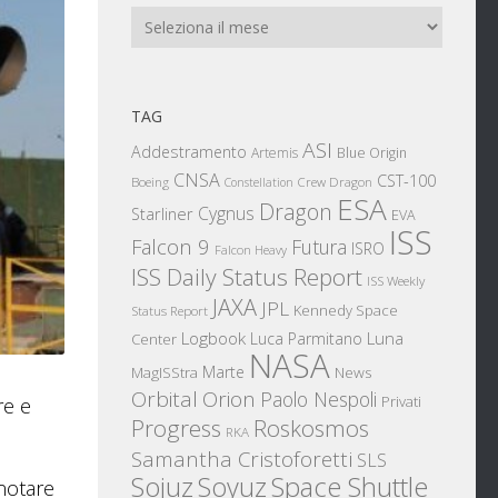
Archivi
TAG
ASI
Addestramento
Artemis
Blue Origin
CNSA
CST-100
Boeing
Crew Dragon
Constellation
ESA
Dragon
Cygnus
Starliner
EVA
ISS
Falcon 9
Futura
ISRO
Falcon Heavy
ISS Daily Status Report
ISS Weekly
JAXA
JPL
Kennedy Space
Status Report
Logbook
Luna
Luca Parmitano
Center
NASA
Marte
News
MagISStra
Orbital
Orion
Paolo Nespoli
Privati
re e
Progress
Roskosmos
RKA
Samantha Cristoforetti
SLS
Sojuz
Space Shuttle
Soyuz
notare