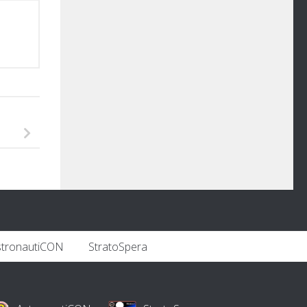
stronautiCON
StratoSpera