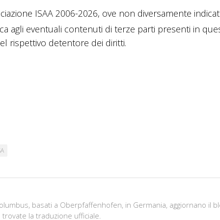
ciazione ISAA 2006-2026, ove non diversamente indicato
ica agli eventuali contenuti di terze parti presenti in que
 rispettivo detentore dei diritti.
SA
olumbus, basati a Oberpfaffenhofen, in Germania, aggiornano il bl
rovate la traduzione ufficiale.