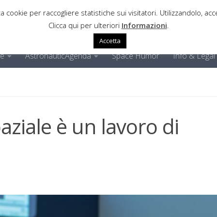
a cookie per raccogliere statistiche sui visitatori. Utilizzandolo, acce
Clicca qui per ulteriori
Informazioni
.
Accetta
ne
AstronauticAgenda
Space Humor
Info & Legal
paziale è un lavoro di