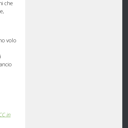
ni che
e,
imo volo
i
lancio
-CC in