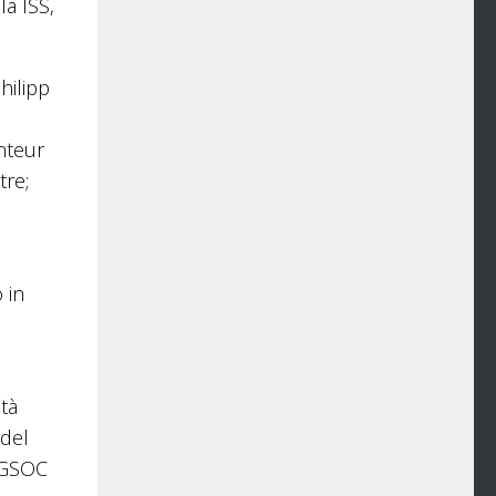
la ISS,
hilipp
nteur
tre;
 in
tà
 del
 GSOC