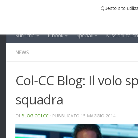
Questo sito utilizz
Sotto il contenuto
Rubriche
E-book
Speciali
Missioni italia
NEWS
Col-CC Blog: Il volo s
squadra
DI
BLOG COLCC
· PUBBLICATO
15 MAGGIO 2014