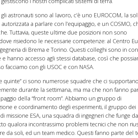
estiscono i nostri complicati sistemi di terra.
li astronauti sono al lavoro, c’è uno EUROCOM, la sol
autorizzata a parlare con l’equipaggio, e un COSMO, ch
che. Tuttavia, queste ultime due posizioni non sono
dove risiedono le necessarie competenze: al Centro E
ingegneria di Brema e Torino. Questi colleghi sono in con
e e hanno accesso agli stessi database, così che possi
sso facciamo con gli USOC e con NASA.
le quinte” ci sono numerose squadre che ci supportan
emente durante la settimana, ma ma che non fanno pa
ipaggio della “front room”. Abbiamo un gruppo di
azione e coordinamento degli esperimenti, il gruppo dei
i di missione ESA, una squadra di ingegneri che funge d
tto qualora incontrassimo problemi tecnici che non ri
ere da soli, ed un team medico. Questi fanno parte del 