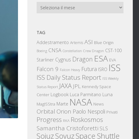
Archivi
TAG
ASI
Addestramento
Artemis
Blue Origin
CNSA
CST-100
Boeing
Crew Dragon
Constellation
ESA
Dragon
Cygnus
Starliner
EVA
ISS
Falcon 9
Futura
ISRO
Falcon Heavy
ISS Daily Status Report
ISS Weekly
JAXA
JPL
Kennedy Space
Status Report
Logbook
Luna
Luca Parmitano
Center
NASA
Marte
News
MagISStra
Orbital
Orion
Paolo Nespoli
Privati
Progress
Roskosmos
RKA
Samantha Cristoforetti
SLS
Sojuz
Space Shuttle
Soyuz