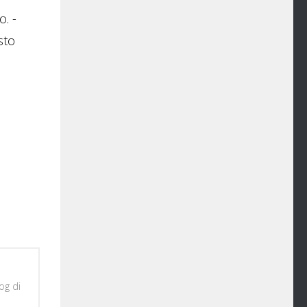
. -
sto
og di