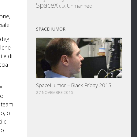
SpaceX
Unmanned
ULA
ione,
iale.
SPACEHUMOR
degli
alche
i e di
ccia
SpaceHumor – Black Friday 2015
 e
27 NOVEMBRE 2015
to
l team
to, o
i ci
 o