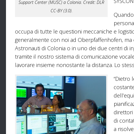
SYSCON g
Support Center (MUSC) a Colonia. Credit: DLR
CC-BY (3.0).
Quando g
persona 
occupa di tutte le questioni meccaniche e logisti
generalmente con noi ad Oberpfaffenhofen, ma 
Astronauti di Colonia o in uno dei due centri di 
tramite il nostro sistema di comunicazione vocal
lavorare insieme nonostante la distanza. Lo ste
“Dietro 
costant
dell’equ
pianific
direttor
di conta
a risolv