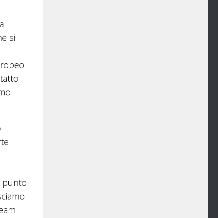
a
e si
uropeo
tatto
amo
o
rte
a punto
usciamo
team