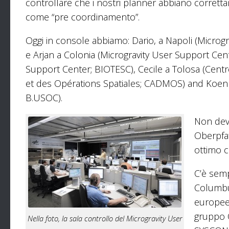
controllare che i nostri planner abbiano correttame
come “pre coordinamento”.
Oggi in console abbiamo: Dario, a Napoli (Micro
e Arjan a Colonia (Microgravity User Support Ce
Support Center; BIOTESC), Cecile a Tolosa (Cent
et des Opérations Spatiales; CADMOS) and Koen 
B.USOC).
Non dev
Oberpfa
ottimo c
C’è semp
Columbus
europee 
gruppo 
Nella foto, la sala controllo del Microgravity User