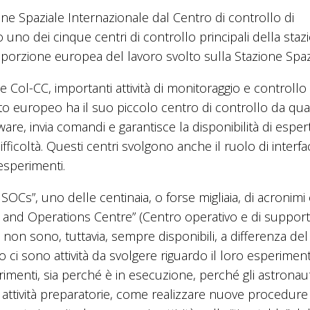
one Spaziale Internazionale dal Centro di controllo di
o dei cinque centri di controllo principali della staz
porzione europea del lavoro svolto sulla Stazione Spaz
e Col-CC, importanti attività di monitoraggio e controllo 
to europeo ha il suo piccolo centro di controllo da qu
are, invia comandi e garantisce la disponibilità di espert
ficoltà. Questi centri svolgono anche il ruolo di interfa
 esperimenti.
SOCs”, uno delle centinaia, o forse migliaia, di acronimi
t and Operations Centre” (Centro operativo e di suppor
ri non sono, tuttavia, sempre disponibili, a differenza de
 ci sono attività da svolgere riguardo il loro esperimen
rimenti, sia perché è in esecuzione, perché gli astronaut
attività preparatorie, come realizzare nuove procedure