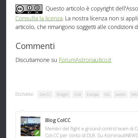
Questo articolo è copyright dell'Asso
Consulta la licenza
. La nostra licenza non si appl
articolo, che rimangono soggetti alle condizioni del
Commenti
Discutiamone su
ForumAstronautico.it
Etichette:
Col-CC
Dragon
ESA
Europa
ISS
lavoro
NA
Blog ColCC
Membri del flight e ground control team di C
Col-CC per conto di DLR. Su AstronautiNEWS t