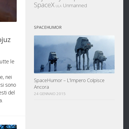
SpaceX
Unmanned
ULA
SPACEHUMOR
ojuz
utte le
, nei
SpaceHumor – L’Impero Colpisce
 si sono
Ancora
sti del
24 GENNAIO 2015
a.