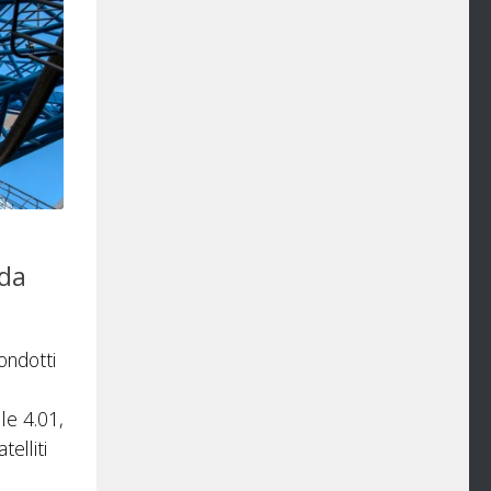
 da
ondotti
le 4.01,
telliti