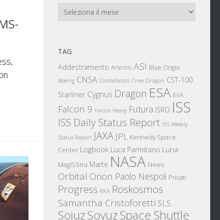
Archivi
 MS-
TAG
ess,
ASI
Addestramento
Artemis
Blue Origin
ion
CNSA
CST-100
Boeing
Crew Dragon
Constellation
ESA
Dragon
Cygnus
Starliner
EVA
ISS
Falcon 9
Futura
ISRO
Falcon Heavy
ISS Daily Status Report
ISS Weekly
JAXA
JPL
Kennedy Space
Status Report
Logbook
Luna
Luca Parmitano
Center
NASA
Marte
News
MagISStra
Orbital
Orion
Paolo Nespoli
Privati
Progress
Roskosmos
RKA
Samantha Cristoforetti
SLS
Sojuz
Space Shuttle
Soyuz