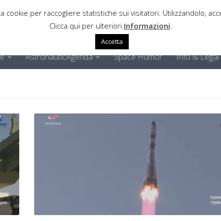
a cookie per raccogliere statistiche sui visitatori. Utilizzandolo, acce
Clicca qui per ulteriori
Informazioni
.
Accetta
ne
AstronauticAgenda
Space Humor
Info & Legal