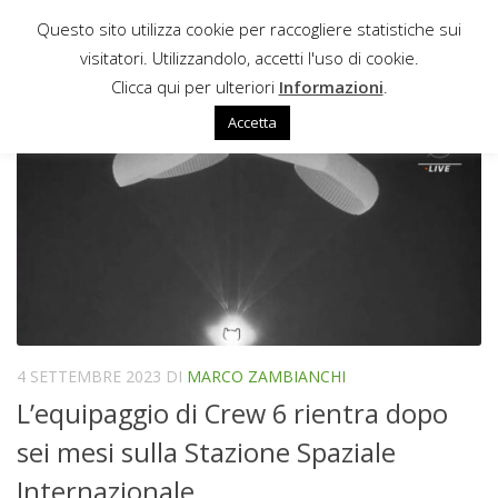
Questo sito utilizza cookie per raccogliere statistiche sui
Sotto il contenuto
visitatori. Utilizzandolo, accetti l'uso di cookie.
ANDREJ FEDJAEV
Clicca qui per ulteriori
Informazioni
.
Accetta
4 SETTEMBRE 2023
DI
MARCO ZAMBIANCHI
L’equipaggio di Crew 6 rientra dopo
sei mesi sulla Stazione Spaziale
Internazionale