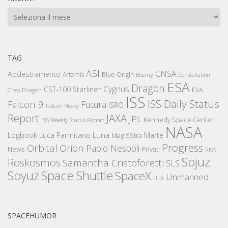
Archivi
TAG
ASI
CNSA
Addestramento
Artemis
Blue Origin
Boeing
Constellation
ESA
Dragon
Cygnus
CST-100 Starliner
EVA
Crew Dragon
ISS
ISS Daily Status
Falcon 9
Futura
ISRO
Falcon Heavy
Report
JAXA
JPL
Kennedy Space Center
ISS Weekly Status Report
NASA
Logbook
Luna
Luca Parmitano
Marte
MagISStra
Progress
Orbital
Orion
Paolo Nespoli
News
Privati
RKA
Sojuz
Roskosmos
Samantha Cristoforetti
SLS
Space Shuttle
Soyuz
SpaceX
Unmanned
ULA
SPACEHUMOR