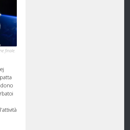
e finale.
ej
mpatta
vedono
rbatoi
attività