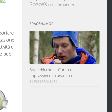
uka
, il
SpaceX
Unmanned
ULA
SPACEHUMOR
portare
ocazione
ività di
 e può
SpaceHumor – Corso di
sopravvivenza avanzato
26 FEBBRAIO 2016