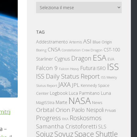
Archivi
TAG
ASI
Addestramento
Artemis
Blue Origin
CNSA
CST-100
Boeing
Crew Dragon
Constellation
ESA
Dragon
Cygnus
Starliner
EVA
ISS
Falcon 9
Futura
ISRO
Falcon Heavy
ISS Daily Status Report
ISS Weekly
JAXA
JPL
Kennedy Space
Status Report
Logbook
Luna
Luca Parmitano
Center
NASA
Marte
News
MagISStra
Orbital
Orion
Paolo Nespoli
Privati
itrij
Progress
Roskosmos
RKA
Samantha Cristoforetti
SLS
a –
Sojuz
Space Shuttle
Soyuz