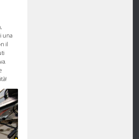
,
di una
n il
ti
va.
e
tà!