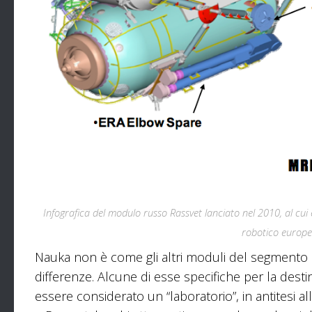
Infografica del modulo russo Rassvet lanciato nel 2010, al c
robotico europ
Nauka non è come gli altri moduli del segmento r
differenze. Alcune di esse specifiche per la desti
essere considerato un “laboratorio”, in antitesi all