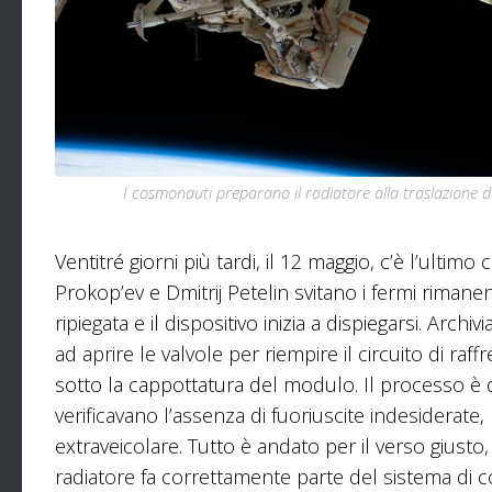
I cosmonauti preparano il radiatore alla traslazione 
Ventitré giorni più tardi, il 12 maggio, c’è l’ultim
Prokop’ev e Dmitrij Petelin svitano i fermi riman
ripiegata e il dispositivo inizia a dispiegarsi. Arc
ad aprire le valvole per riempire il circuito di r
sotto la cappottatura del modulo. Il processo 
verificavano l’assenza di fuoriuscite indesiderate
extraveicolare. Tutto è andato per il verso giusto
radiatore fa correttamente parte del sistema di c