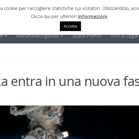
a cookie per raccogliere statistiche sui visitatori. Utilizzandolo, acce
Clicca qui per ulteriori
Informazioni
.
Accetta
ne
AstronauticAgenda
Space Humor
Info & Legal
a entra in una nuova fa