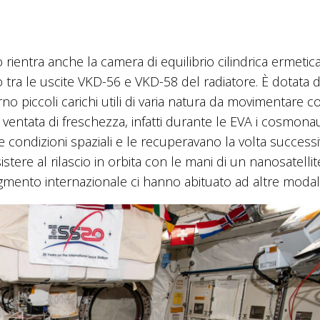
rientra anche la camera di equilibrio cilindrica ermetica
o tra le uscite VKD-56 e VKD-58 del radiatore. È dotata 
no piccoli carichi utili di varia natura da movimentare co
ntata di freschezza, infatti durante le EVA i cosmonau
 condizioni spaziali e le recuperavano la volta successi
stere al rilascio in orbita con le mani di un nanosatellit
egmento internazionale ci hanno abituato ad altre modali