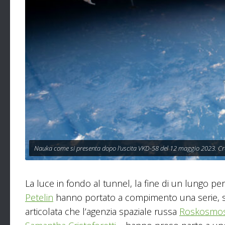
Nauka come si presenta dopo l'uscita VKD-58 del 12 maggio 2023. Cr
La luce in fondo al tunnel, la fine di un lungo per
Petelin
hanno portato a compimento una serie, s
articolata che l’agenzia spaziale russa
Roskosmo