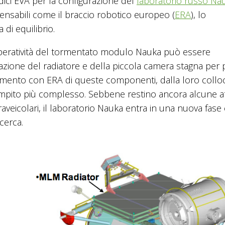
ici EVA per la configurazione del
laboratorio russo Na
ensabili come il braccio robotico europeo (
ERA
), lo
di equilibrio.
a operatività del tormentato modulo Nauka può essere
llazione del radiatore e della piccola camera stagna per 
zionamento con ERA di queste componenti, dalla loro coll
ompito più complesso. Sebbene restino ancora alcune att
raveicolari, il laboratorio Nauka entra in una nuova fase
cerca.