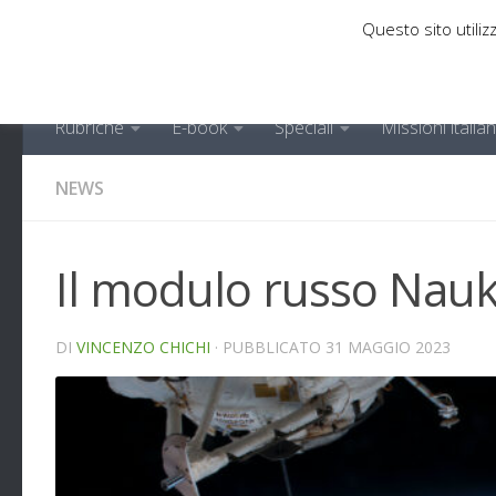
Questo sito utilizz
Sotto il contenuto
Rubriche
E-book
Speciali
Missioni italia
NEWS
Il modulo russo Nauk
DI
VINCENZO CHICHI
· PUBBLICATO
31 MAGGIO 2023