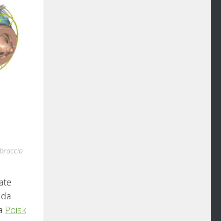
 braccio
ate
 da
 a
Poisk