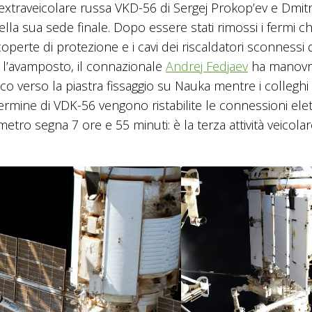
tà extraveicolare russa VKD-56 di Sergej Prokop’ev e Dmitri
ella sua sede finale. Dopo essere stati rimossi i fermi c
coperte di protezione e i cavi dei riscaldatori sconnessi 
o l’avamposto, il connazionale
Andrej Fedjaev
ha manovra
co verso la piastra fissaggio su Nauka mentre i colleghi 
termine di VDK-56 vengono ristabilite le connessioni elet
etro segna 7 ore e 55 minuti: è la terza attività veicolar