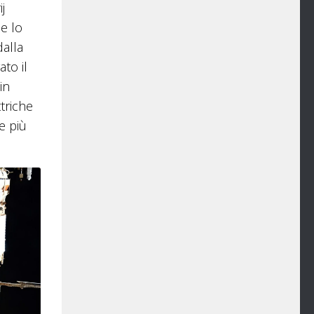
j
he lo
dalla
to il
in
triche
e più