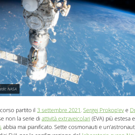
edit: NASA
corso partito il
3 settembre 2021
.
Sergej Prokop’ev
e
Dm
e non la serie di
attività extraveicolari
(EVA) più estesa e
s
abbia mai pianificato. Sette cosmonauti e un’astronaut