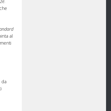
nze
.
iche
tandard
inta al
amenti
e da
i