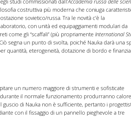
egli studi commissionati dall’
Accademia russa delle scie
losofia costruttiva più moderna che coniuga caratterist
ostazione sovietico/russa. Tra le novità c’è la
laboratorio, con unità ed equipaggiamenti modulari da
pareti come gli “scaffali” (più propriamente
International S
Ciò segna un punto di svolta, poiché Nauka darà una sp
r quantità, eterogeneità, dotazione di bordo e finanzi
itare un numero maggiore di strumenti e sofisticate
che durante il normale funzionamento produrranno calor
el guscio di Nauka non è sufficiente, pertanto i progettist
iante con il fissaggio di un pannello pieghevole a tre