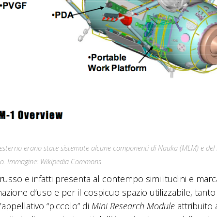
ui esterno erano state sistemate alcune componenti di Nauka (MLM) e del
eo. Immagine: Wikipedia Commons
usso e infatti presenta al contempo similitudini e marc
nazione d’uso e per il cospicuo spazio utilizzabile, tanto
’appellativo “piccolo” di
Mini Research Module
attribuito