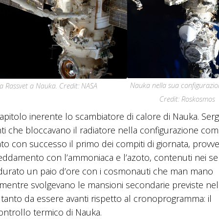
Nauka nella sua configurazion
da Rassvet a Nauka. Credit: NASA
Credit: Roskosmos
o capitolo inerente lo scambiatore di calore di Nauka. Serg
enti che bloccavano il radiatore nella configurazione co
hiviato con successo il primo dei compiti di giornata, prov
affreddamento con l’ammoniaca e l’azoto, contenuti nei se
è durato un paio d’ore con i cosmonauti che man mano
, mentre svolgevano le mansioni secondarie previste nell’
, tanto da essere avanti rispetto al cronoprogramma: il
ontrollo termico di Nauka.