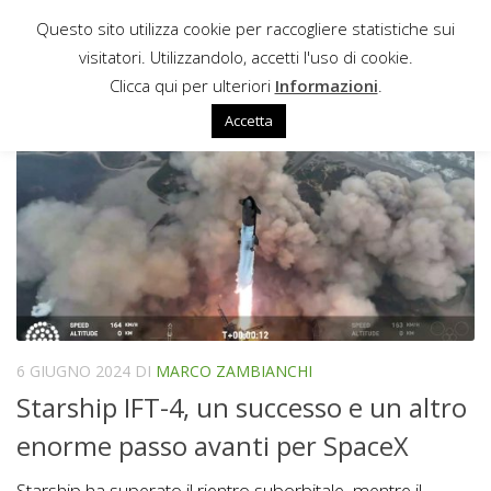
Questo sito utilizza cookie per raccogliere statistiche sui
Sotto il contenuto
visitatori. Utilizzandolo, accetti l'uso di cookie.
AMMARAGGIO
Clicca qui per ulteriori
Informazioni
.
Accetta
6 GIUGNO 2024
DI
MARCO ZAMBIANCHI
Starship IFT-4, un successo e un altro
enorme passo avanti per SpaceX
Starship ha superato il rientro suborbitale, mentre il