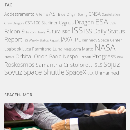
TAG
ASI
CNSA
Addestramento
Artemis
Blue Origin
Boeing
Constellation
ESA
Dragon
Cygnus
CST-100 Starliner
EVA
Crew Dragon
ISS
ISS Daily Status
Falcon 9
Futura
ISRO
Falcon Heavy
Report
JAXA
JPL
Kennedy Space Center
ISS Weekly Status Report
NASA
Logbook
Luna
Luca Parmitano
Marte
MagISStra
Progress
Orbital
Orion
Paolo Nespoli
News
Privati
RKA
Sojuz
Roskosmos
Samantha Cristoforetti
SLS
Space Shuttle
Soyuz
SpaceX
Unmanned
ULA
SPACEHUMOR