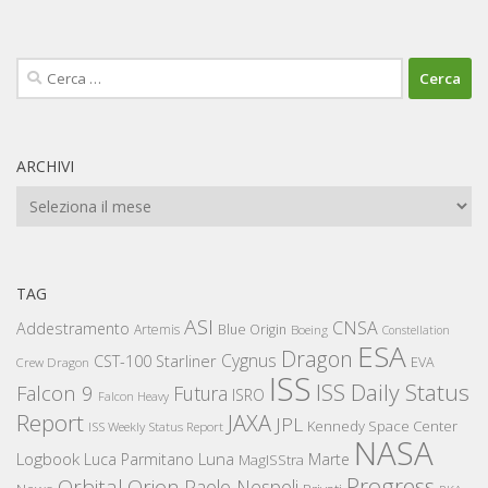
Ricerca
per:
ARCHIVI
Archivi
TAG
ASI
CNSA
Addestramento
Artemis
Blue Origin
Boeing
Constellation
ESA
Dragon
Cygnus
CST-100 Starliner
EVA
Crew Dragon
ISS
ISS Daily Status
Falcon 9
Futura
ISRO
Falcon Heavy
Report
JAXA
JPL
Kennedy Space Center
ISS Weekly Status Report
NASA
Logbook
Luna
Luca Parmitano
Marte
MagISStra
Progress
Orbital
Orion
Paolo Nespoli