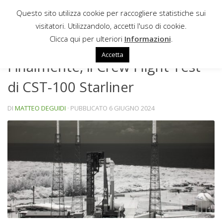
Questo sito utilizza cookie per raccogliere statistiche sui
Sotto il contenuto
visitatori. Utilizzandolo, accetti l'uso di cookie.
NEWS
Clicca qui per ulteriori
Informazioni
.
Accetta
Finalmente, il Crew Flight Test
di CST-100 Starliner
DI
MATTEO DEGUIDI
· PUBBLICATO
6 GIUGNO 2024