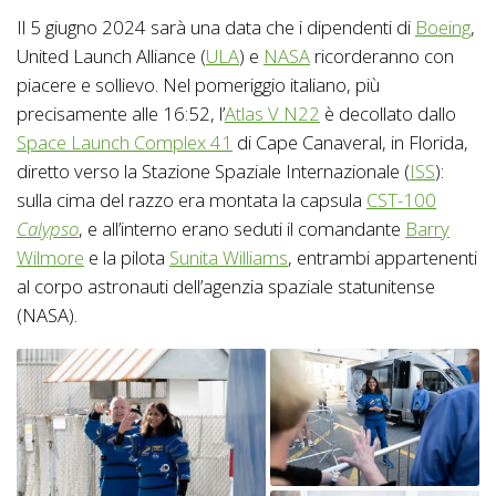
Il 5 giugno 2024 sarà una data che i dipendenti di
Boeing
,
United Launch Alliance (
ULA
) e
NASA
ricorderanno con
piacere e sollievo. Nel pomeriggio italiano, più
precisamente alle 16:52, l’
Atlas V N22
è decollato dallo
Space Launch Complex 41
di Cape Canaveral, in Florida,
diretto verso la Stazione Spaziale Internazionale (
ISS
):
sulla cima del razzo era montata la capsula
CST-100
Calypso
, e all’interno erano seduti il comandante
Barry
Wilmore
e la pilota
Sunita Williams
, entrambi appartenenti
al corpo astronauti dell’agenzia spaziale statunitense
(NASA).