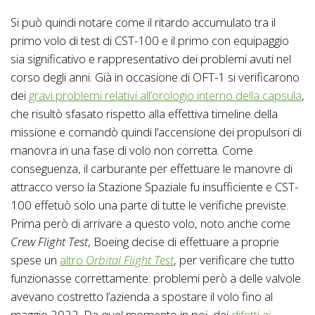
Si può quindi notare come il ritardo accumulato tra il
primo volo di test di CST-100 e il primo con equipaggio
sia significativo e rappresentativo dei problemi avuti nel
corso degli anni. Già in occasione di OFT-1 si verificarono
dei
gravi problemi relativi all’orologio interno della capsula
,
che risultò sfasato rispetto alla effettiva timeline della
missione e comandò quindi l’accensione dei propulsori di
manovra in una fase di volo non corretta. Come
conseguenza, il carburante per effettuare le manovre di
attracco verso la Stazione Spaziale fu insufficiente e CST-
100 effetuò solo una parte di tutte le verifiche previste.
Prima però di arrivare a questo volo, noto anche come
Crew Flight Test
, Boeing decise di effettuare a proprie
spese un
altro
Orbital Flight Test
, per verificare che tutto
funzionasse correttamente: problemi però a delle valvole
avevano costretto l’azienda a spostare il volo fino al
maggio 2022. Da quel momento in poi, dei
difetti ai