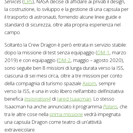
Services
(
CRS
), NASA decise di affidare ai privati il design,
la costruzione, lo sviluppo e la gestione di una capsula per
il trasporto di astronauti, fornendo alcune linee guide e
standard di sicurezza, oltre alla propria esperienza nel
campo.
Soltanto la Crew Dragon è però entrata in servizio stabile:
dopo la missione di test senza equipaggio (
DM-1
, marzo
2019) e con equipaggio (
DM-2
, maggio – agosto 2020),
sono seguite ben 8 missioni di lunga durata verso la ISS,
ciascuna di sei mesi circa, oltre a tre missioni per conto
della compagnia di turismo spaziale
Axiom
, sempre
verso la ISS, e una in volo libero nell’ambito dell’iniziativa
benefica
Insipiration4
di
Jared Isaacman
. Lo stesso
Isaacman ha anche annunciato il programma
Polaris
, che
tra le altre cose nella
prima missione
vedrà impegnata
una capsula Dragon come teatro di un’attività
extraveicolare.