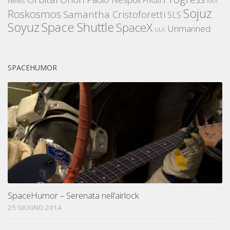
News
Privati
RKA
Sojuz
Roskosmos
Samantha Cristoforetti
SLS
Space Shuttle
Soyuz
SpaceX
Unmanned
ULA
SPACEHUMOR
SpaceHumor – Serenata nell’airlock
25 GIUGNO 2014