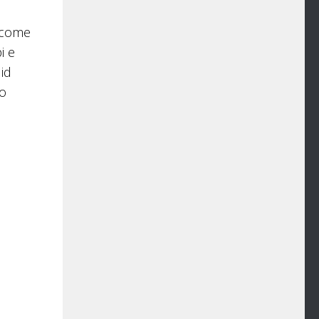
e come
i e
lid
do
Dettaglio del lensing gravitazionale in Abell 2390