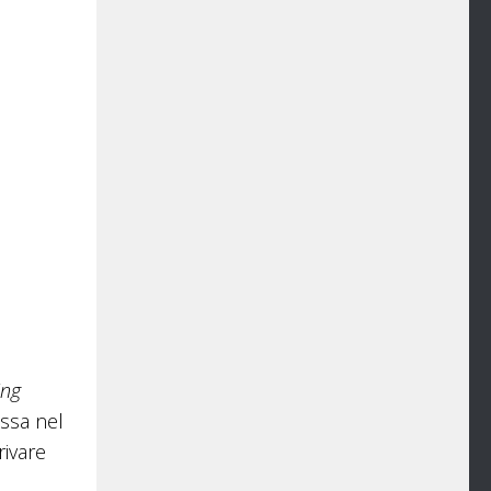
ing
assa nel
rivare