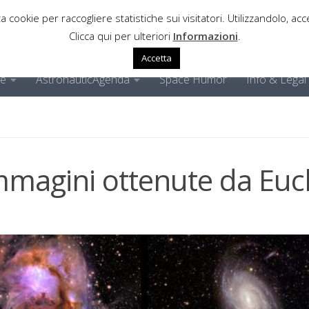
a cookie per raccogliere statistiche sui visitatori. Utilizzandolo, acce
Clicca qui per ulteriori
Informazioni
.
Accetta
ne
AstronauticAgenda
Space Humor
Info & Legal
mmagini ottenute da Eucl