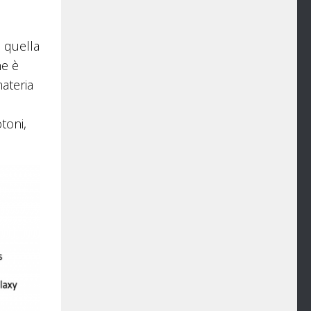
e quella
he è
materia
toni,