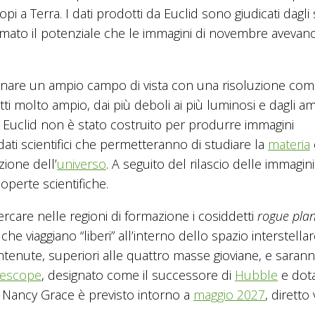
pi a Terra. I dati prodotti da Euclid sono giudicati dagli 
rmato il potenziale che le immagini di novembre avevan
combinare un ampio campo di vista con una risoluzione c
tti molto ampio, dai più deboli ai più luminosi e dagli 
te Euclid non è stato costruito per produrre immagini
ati scientifici che permetteranno di studiare la
materia
ione dell’
universo
. A seguito del rilascio delle immagin
operte scientifiche.
cercare nelle regioni di formazione i cosiddetti
rogue pla
e viaggiano “liberi” all’interno dello spazio interstellar
enute, superiori alle quattro masse gioviane, e saran
lescope
, designato come il successore di
Hubble
e dota
di Nancy Grace è previsto intorno a
maggio 2027
, diretto 