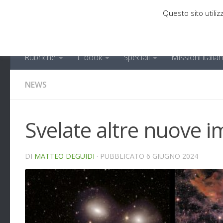
Questo sito utilizz
Sotto il contenuto
Rubriche
E-book
Speciali
Missioni italia
NEWS
Svelate altre nuove i
DI
MATTEO DEGUIDI
· PUBBLICATO
6 GIUGNO 2024