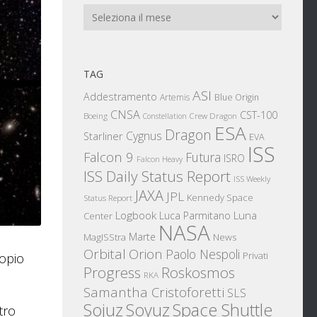
Archivi
TAG
ASI
Addestramento
Artemis
Blue Origin
CNSA
CST-100
Boeing
Crew Dragon
Constellation
ESA
Dragon
Cygnus
Starliner
EVA
ISS
Falcon 9
Futura
ISRO
Falcon Heavy
ISS Daily Status Report
ISS Weekly
JAXA
JPL
Kennedy Space
Status Report
Logbook
Luna
Luca Parmitano
Center
NASA
Marte
News
MagISStra
Orbital
Orion
Paolo Nespoli
Privati
opio
Progress
Roskosmos
RKA
Samantha Cristoforetti
SLS
Sojuz
Space Shuttle
Soyuz
tro