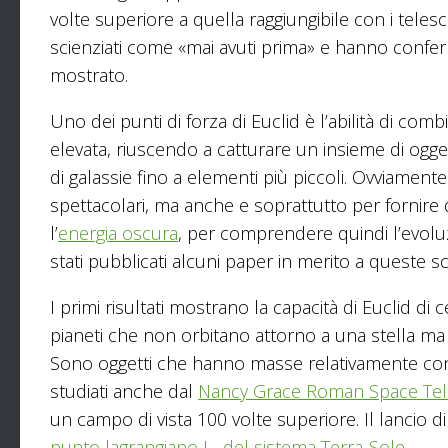
volte superiore a quella raggiungibile con i telesco
scienziati come «mai avuti prima» e hanno confe
mostrato.
Uno dei punti di forza di Euclid è l’abilità di 
elevata, riuscendo a catturare un insieme di ogge
di galassie fino a elementi più piccoli. Ovviamen
spettacolari, ma anche e soprattutto per fornire d
l’
energia oscura
, per comprendere quindi l’evoluz
stati pubblicati alcuni paper in merito a queste sc
I primi risultati mostrano la capacità di Euclid di 
pianeti che non orbitano attorno a una stella ma ch
Sono oggetti che hanno masse relativamente cont
studiati anche dal
Nancy Grace Roman Space Te
un campo di vista 100 volte superiore. Il lancio 
punto lagrangiano L₂ del sistema Terra-Sole
.