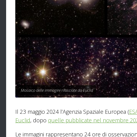
Mosaico delle immagini rilasciate da Euclid
Il 23 maggio 2024 l’Agenzia Spaziale Europea (
ES
Euclid
, dopo
quelle pubblicate nel novembre 20
Le immagini rappresentano 24 ore di osservazio