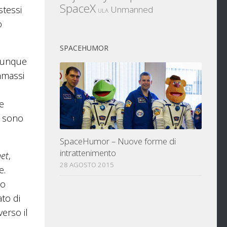
SpaceX
stessi
Unmanned
ULA
o
SPACEHUMOR
omunque
ammassi
e
i sono
SpaceHumor – Nuove forme di
intrattenimento
net
,
28 AGOSTO 2015
e.
no
to di
verso il