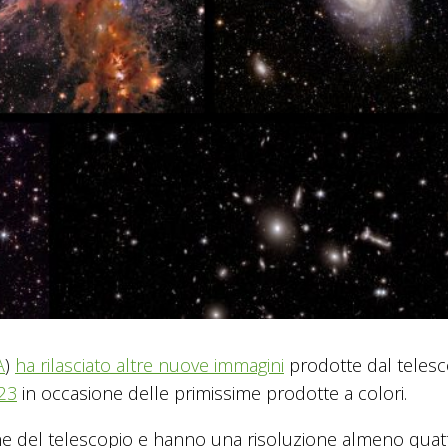
A
)
ha rilasciato altre nuove immagini
prodotte dal telesc
23
in occasione delle primissime prodotte a colori.
ne del telescopio e hanno una risoluzione almeno quat