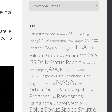
Archivi
e da
TAG
cate le
ASI
Addestramento
Artemis
Blue Origin
 per lo
CNSA
CST-100
Boeing
Crew Dragon
Constellation
ESA
Dragon
Cygnus
Starliner
EVA
ISS
Falcon 9
Futura
ISRO
Falcon Heavy
ISS Daily Status Report
ISS Weekly
JAXA
JPL
Kennedy Space
Status Report
Logbook
Luna
Luca Parmitano
Center
NASA
Marte
News
MagISStra
Orbital
Orion
Paolo Nespoli
Privati
Progress
Roskosmos
RKA
Samantha Cristoforetti
SLS
Sojuz
Space Shuttle
Soyuz