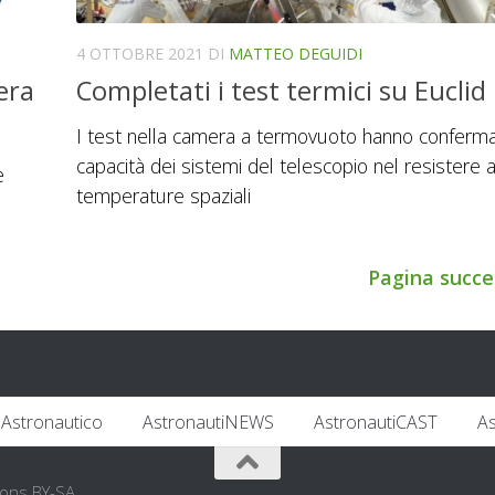
4 OTTOBRE 2021
DI
MATTEO DEGUIDI
era
Completati i test termici su Euclid
I test nella camera a termovuoto hanno conferma
capacità dei sistemi del telescopio nel resistere a
e
temperature spaziali
Pagina succe
Astronautico
AstronautiNEWS
AstronautiCAST
A
mons BY-SA