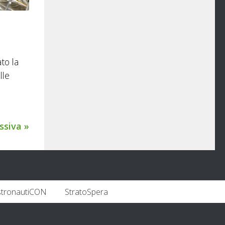
to la
lle
ssiva »
stronautiCON
StratoSpera