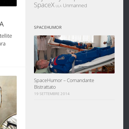
SpaceX
Unmanned
ULA
SA
SPACEHUMOR
ellite
ura
SpaceHumor – Comandante
Bistrattato
19 SETTEMBRE 2014