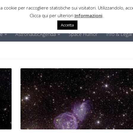
a cookie per raccogliere statistiche sui visitatori. Utilizzandolo, acce
Clicca qui per ulteriori
Informazioni
.
Accetta
ne
AstronauticAgenda
Space Humor
Info & Legal