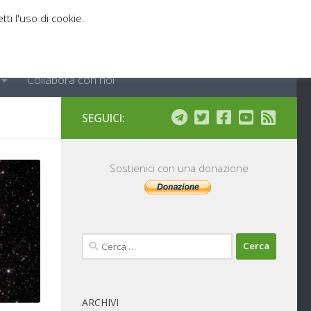
tti l'uso di cookie.
Collabora con noi
SEGUICI:
Sostienici con una donazione
Ricerca
per:
ARCHIVI