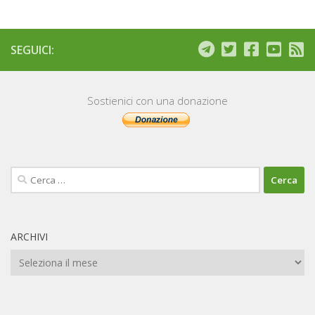
SEGUICI:
Sostienici con una donazione
Ricerca
per:
ARCHIVI
Archivi