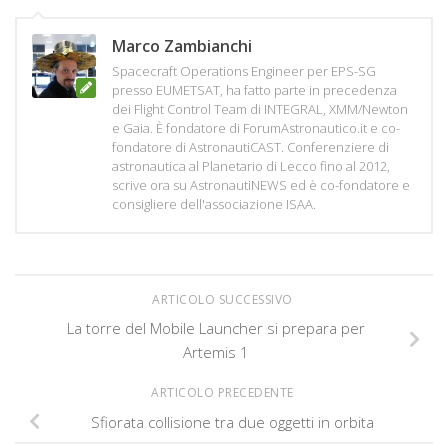
Marco Zambianchi
Spacecraft Operations Engineer per EPS-SG
presso EUMETSAT, ha fatto parte in precedenza
dei Flight Control Team di INTEGRAL, XMM/Newton
e Gaia. È fondatore di ForumAstronautico.it e co-
fondatore di AstronautiCAST. Conferenziere di
astronautica al Planetario di Lecco fino al 2012,
scrive ora su AstronautiNEWS ed è co-fondatore e
consigliere dell'associazione ISAA.
ARTICOLO SUCCESSIVO
La torre del Mobile Launcher si prepara per
Artemis 1
ARTICOLO PRECEDENTE
Sfiorata collisione tra due oggetti in orbita