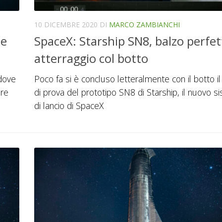
10 DICEMBRE 2020
DI
MARCO ZAMBIANCHI
 e
SpaceX: Starship SN8, balzo perfet
atterraggio col botto
 dove
Poco fa si è concluso letteralmente con il botto il 
ore
di prova del prototipo SN8 di Starship, il nuovo s
di lancio di SpaceX