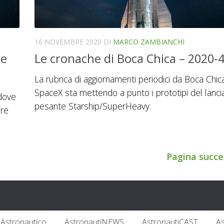
16 NOVEMBRE 2020
DI
MARCO ZAMBIANCHI
 e
Le cronache di Boca Chica – 2020-
La rubrica di aggiornamenti periodici da Boca Chic
SpaceX sta mettendo a punto i prototipi del lanci
 dove
pesante Starship/SuperHeavy.
ore
Pagina succe
Astronautico
AstronautiNEWS
AstronautiCAST
A