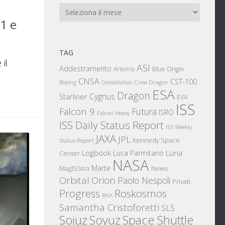
Archivi
1 e
TAG
 il
ASI
Addestramento
Artemis
Blue Origin
CNSA
CST-100
Boeing
Crew Dragon
Constellation
ESA
Dragon
Cygnus
Starliner
EVA
ISS
Falcon 9
Futura
ISRO
Falcon Heavy
ISS Daily Status Report
ISS Weekly
JAXA
JPL
Kennedy Space
Status Report
Logbook
Luna
Luca Parmitano
Center
NASA
Marte
News
MagISStra
Orbital
Orion
Paolo Nespoli
Privati
Progress
Roskosmos
RKA
Samantha Cristoforetti
SLS
Sojuz
Space Shuttle
Soyuz