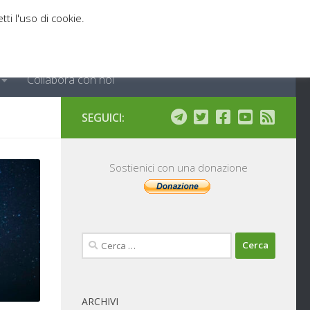
tti l'uso di cookie.
Collabora con noi
SEGUICI:
Sostienici con una donazione
Ricerca
per:
ARCHIVI