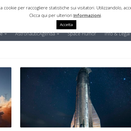
a cookie per raccogliere statistiche sui visitatori. Utilizzandolo, acce
Clicca qui per ulteriori
Informazioni
.
Accetta
ne
AstronauticAgenda
Space Humor
Info & Legal