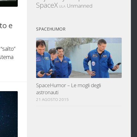
SpaceX
Unmanned
ULA
to e
SPACEHUMOR
“salto”
istema
SpaceHumor – Le mogli degli
astronauti
21 AGOSTO 2015