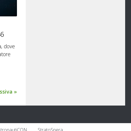
46
a, dove
atore
ssiva »
stronautiCON
StratoSpera