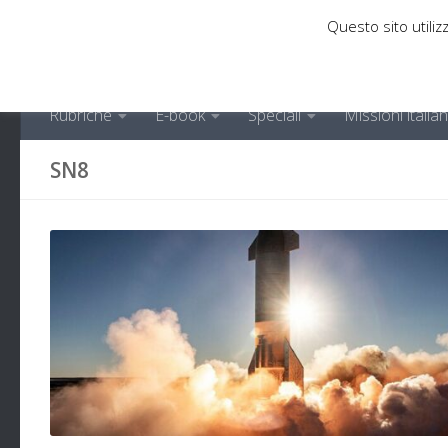
Questo sito utilizz
Sotto il contenuto
Rubriche
E-book
Speciali
Missioni italia
SN8