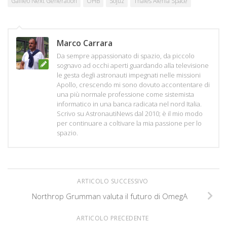
Galileo Next Generation
OHB
Sojuz
Thales Alenia Space
Marco Carrara
Da sempre appassionato di spazio, da piccolo
sognavo ad occhi aperti guardando alla televisione
le gesta degli astronauti impegnati nelle missioni
Apollo, crescendo mi sono dovuto accontentare di
una più normale professione come sistemista
informatico in una banca radicata nel nord Italia.
Scrivo su AstronautiNews dal 2010; è il mio modo
per continuare a coltivare la mia passione per lo
spazio.
ARTICOLO SUCCESSIVO
Northrop Grumman valuta il futuro di OmegA
ARTICOLO PRECEDENTE