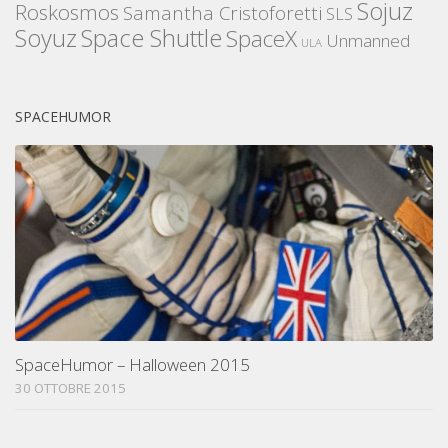
Sojuz
Roskosmos
Samantha Cristoforetti
SLS
Space Shuttle
Soyuz
SpaceX
Unmanned
ULA
SPACEHUMOR
SpaceHumor – Halloween 2015
30 OTTOBRE 2015