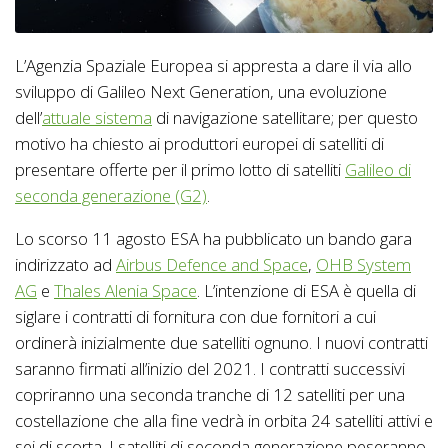
L’Agenzia Spaziale Europea si appresta a dare il via allo
sviluppo di Galileo Next Generation, una evoluzione
dell’
attuale sistema
di navigazione satellitare; per questo
motivo ha chiesto ai produttori europei di satelliti di
presentare offerte per il primo lotto di satelliti
Galileo di
seconda generazione (G2)
.
Lo scorso 11 agosto ESA ha pubblicato un bando gara
indirizzato ad
Airbus Defence and Space
,
OHB System
AG
e
Thales Alenia Space
. L’intenzione di ESA è quella di
siglare i contratti di fornitura con due fornitori a cui
ordinerà inizialmente due satelliti ognuno. I nuovi contratti
saranno firmati all’inizio del 2021. I contratti successivi
copriranno una seconda tranche di 12 satelliti per una
costellazione che alla fine vedrà in orbita 24 satelliti attivi e
sei di scorta. I satelliti di seconda generazione peseranno