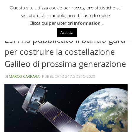
Questo sito utilizza cookie per raccogliere statistiche sui
Sotto il contenuto
visitatori. Utilizzandolo, accetti l'uso di cookie.
NEWS
Clicca qui per ulteriori
Informazioni
.
Accetta
ESA ha pubblicato il bando gara
per costruire la costellazione
Galileo di prossima generazione
DI
MARCO CARRARA
· PUBBLICATO
24 AGOSTO 2020