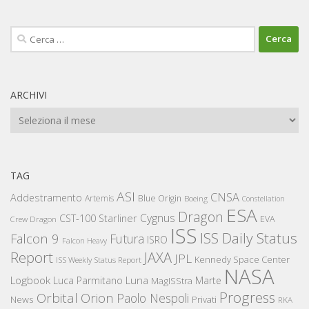
Ricerca
per:
ARCHIVI
Archivi
TAG
ASI
CNSA
Addestramento
Artemis
Blue Origin
Boeing
Constellation
ESA
Dragon
Cygnus
CST-100 Starliner
EVA
Crew Dragon
ISS
ISS Daily Status
Falcon 9
Futura
ISRO
Falcon Heavy
Report
JAXA
JPL
Kennedy Space Center
ISS Weekly Status Report
NASA
Logbook
Luna
Luca Parmitano
Marte
MagISStra
Progress
Orbital
Orion
Paolo Nespoli
News
Privati
RKA