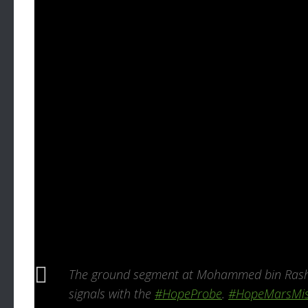
traiettoria prevista, che la porterà in orbita marzia
Per la federazione di emirati si è trattato di un m
arabica ha creato dal nulla una sua agenzia spazi
internazionali che l’hanno portata a progettare, co
non solo di una pietra miliare tecnologica, ma an
ispirare i giovani arabi alla riscoperta e al rinno
islamico ebbe in secoli passati.
Ecco il video del decollo, avvenuto dal
centro di
Dopo un’ascesa in orbita praticamente perfetta, 
pannelli solari e mandando i primi segnali teleme
di Hope nella sala di controllo negli Emirati c’è s
The ground segment at Mohammed bin Rashid
signals with the
#HopeProbe
.
#HopeMarsMis