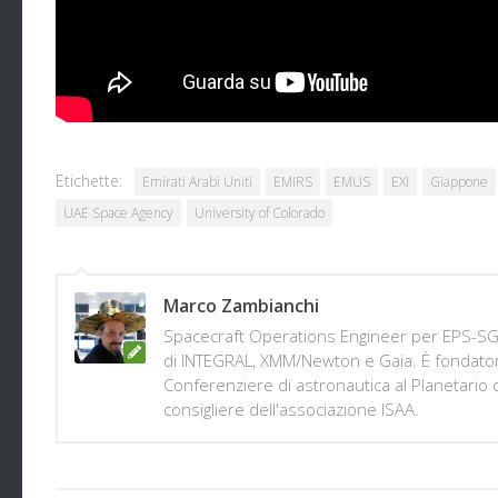
Commenti
Discutiamone su
ForumAstronautico.it
Etichette:
Emirati Arabi Uniti
EMIRS
EMUS
EXI
Giappone
UAE Space Agency
University of Colorado
Marco Zambianchi
Spacecraft Operations Engineer per EPS-SG 
di INTEGRAL, XMM/Newton e Gaia. È fondator
Conferenziere di astronautica al Planetario
consigliere dell'associazione ISAA.