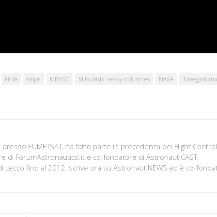
H-IIA
Hope
MBRSC
Mitsubishi Heavy Industries
NASA
Tanegashima
presso EUMETSAT, ha fatto parte in precedenza dei Flight Contro
e di ForumAstronautico.it e co-fondatore di AstronautiCAST.
 di Lecco fino al 2012, scrive ora su AstronautiNEWS ed è co-fonda