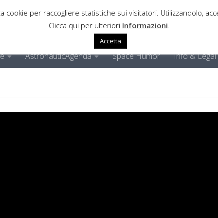
a cookie per raccogliere statistiche sui visitatori. Utilizzandolo, acce
Clicca qui per ulteriori
Informazioni
.
Accetta
ne
AstronauticAgenda
Space Humor
Info & Legal
ione emiratina verso Mar