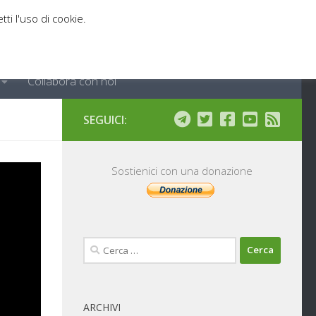
tti l'uso di cookie.
Collabora con noi
SEGUICI:
te
Sostienici con una donazione
Ricerca
per:
ARCHIVI