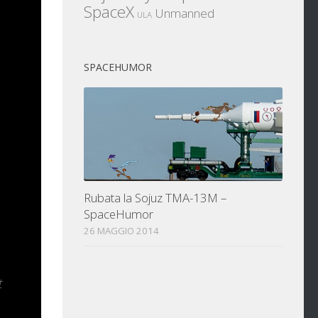
SpaceX
Unmanned
ULA
ola
SPACEHUMOR
tratta
uole
ndo
Rubata la Sojuz TMA-13M –
do i
SpaceHumor
metria
26 MAGGIO 2014
t