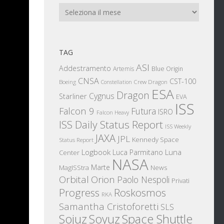
Archivi
TAG
ASI
Addestramento
Artemis
Blue Origin
CNSA
CST-100
Boeing
Crew Dragon
Constellation
ESA
Dragon
Cygnus
Starliner
EVA
ISS
Falcon 9
Futura
ISRO
Falcon Heavy
ISS Daily Status Report
ISS Weekly
JAXA
JPL
Kennedy Space
Status Report
Logbook
Luna
Luca Parmitano
Center
NASA
Marte
News
MagISStra
Orbital
Orion
Paolo Nespoli
Privati
 alle
Progress
Roskosmos
RKA
Samantha Cristoforetti
SLS
Sojuz
Space Shuttle
Soyuz