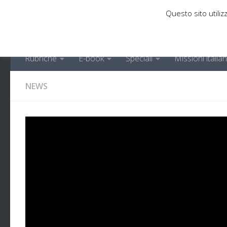
Questo sito utilizz
Sotto il contenuto
Rubriche
E-book
Speciali
Missioni italia
NEWS
Partita Hope, la miss
DI
MARCO ZAMBIANCHI
· PUBBLICATO
20 LUGLIO 2020