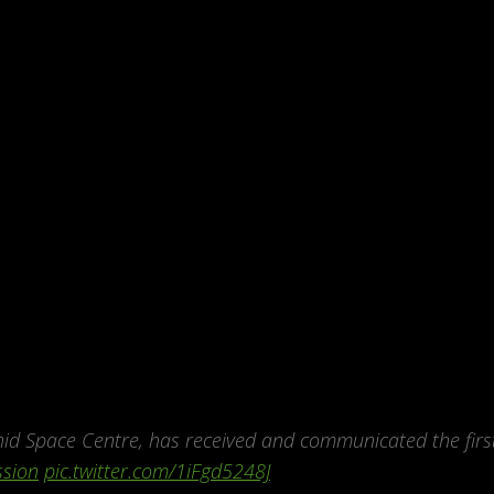
na tra circa 200 giorni.
omento storico: in soli sei anni questo stato della penis
ale e ha posto in essere una rete di collaborazioni
struire e lanciare un orbiter marziano. Per gli Emirati si 
che di una missione dal grande significato ideale che v
vo del ruolo centrale nello sviluppo scientifico che il mo
 lancio di Tanegashima
, nel Giappone meridionale.
Hope si è separata dal vettore come previsto, estenden
trici verso Terra. Al momento della ricezione della tele
tato, giustamente, un applauso liberatorio.
 Space Centre, has received and communicated the firs
sion
pic.twitter.com/1iFgd5248J