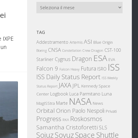
Archivi
ei
TAG
e IXPE
ASI
Addestramento
Artemis
Blue Origin
 un
CNSA
CST-100
Boeing
Crew Dragon
Constellation
ESA
Dragon
Cygnus
Starliner
EVA
ISS
Falcon 9
Futura
ISRO
Falcon Heavy
ISS Daily Status Report
ISS Weekly
JAXA
JPL
Kennedy Space
Status Report
Logbook
Luna
Luca Parmitano
Center
NASA
Marte
News
MagISStra
Orbital
Orion
Paolo Nespoli
Privati
Progress
Roskosmos
RKA
Samantha Cristoforetti
SLS
Sojuz
Space Shuttle
Soyuz