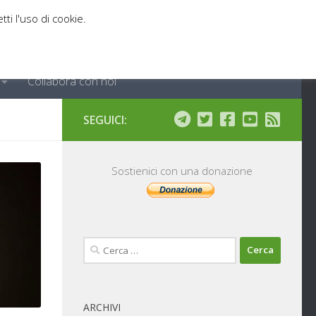
tti l'uso di cookie.
Collabora con noi
SEGUICI:
Sostienici con una donazione
Ricerca
per:
ARCHIVI