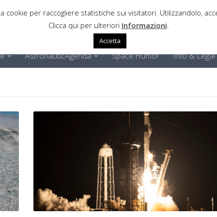
a cookie per raccogliere statistiche sui visitatori. Utilizzandolo, acce
Clicca qui per ulteriori
Informazioni
.
Accetta
ne
AstronauticAgenda
Space Humor
Info & Legal