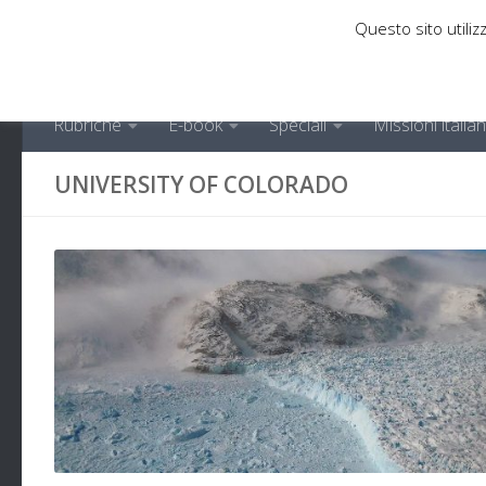
Questo sito utilizz
Sotto il contenuto
Rubriche
E-book
Speciali
Missioni italia
UNIVERSITY OF COLORADO