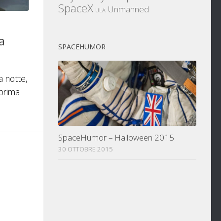
SpaceX
Unmanned
ULA
a
SPACEHUMOR
a notte,
 prima
SpaceHumor – Halloween 2015
30 OTTOBRE 2015