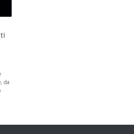
ti
e
e, da
n