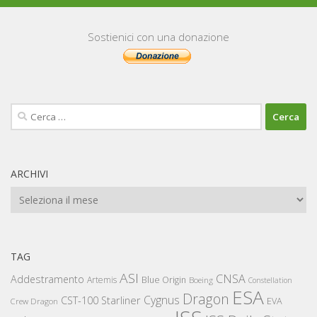
Sostienici con una donazione
Ricerca
per:
ARCHIVI
Archivi
TAG
ASI
CNSA
Addestramento
Artemis
Blue Origin
Boeing
Constellation
ESA
Dragon
Cygnus
CST-100 Starliner
EVA
Crew Dragon