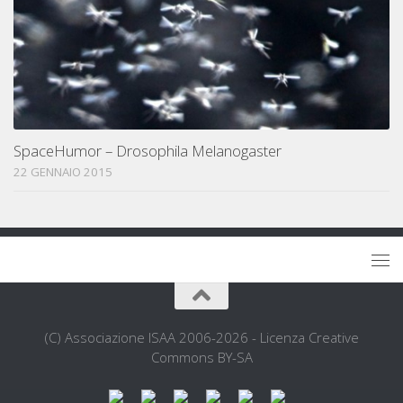
SpaceHumor – Drosophila Melanogaster
22 GENNAIO 2015
(C) Associazione ISAA 2006-2026 - Licenza Creative
Commons BY-SA