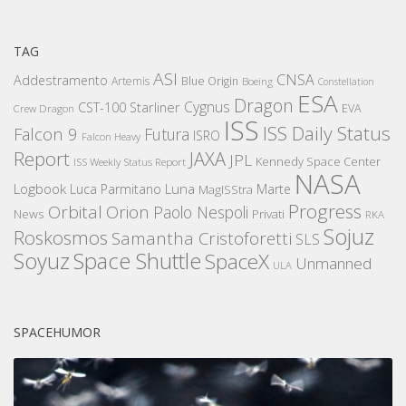
TAG
ASI
CNSA
Addestramento
Artemis
Blue Origin
Boeing
Constellation
ESA
Dragon
Cygnus
CST-100 Starliner
EVA
Crew Dragon
ISS
ISS Daily Status
Falcon 9
Futura
ISRO
Falcon Heavy
Report
JAXA
JPL
Kennedy Space Center
ISS Weekly Status Report
NASA
Logbook
Luna
Luca Parmitano
Marte
MagISStra
Progress
Orbital
Orion
Paolo Nespoli
News
Privati
RKA
Sojuz
Roskosmos
Samantha Cristoforetti
SLS
Space Shuttle
Soyuz
SpaceX
Unmanned
ULA
SPACEHUMOR