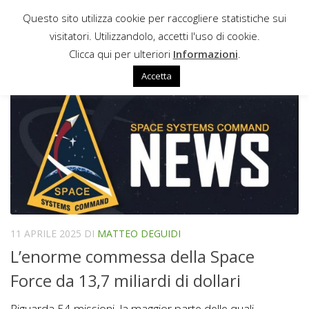
Questo sito utilizza cookie per raccogliere statistiche sui
Sotto il contenuto
visitatori. Utilizzandolo, accetti l'uso di cookie.
NRO
Clicca qui per ulteriori
Informazioni
.
Accetta
11 APRILE 2025
DI
MATTEO DEGUIDI
L’enorme commessa della Space
Force da 13,7 miliardi di dollari
Riguarda 54 missioni, la maggior parte delle quali