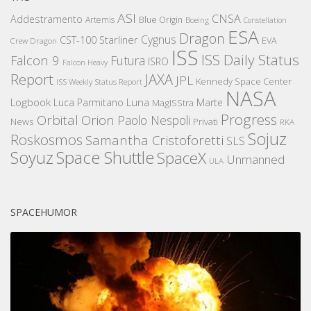
ASI
CNSA
Addestramento
Artemis
Blue Origin
Boeing
Constellation
ESA
Dragon
Cygnus
CST-100 Starliner
EVA
Crew Dragon
ISS
ISS Daily Status
Falcon 9
Futura
ISRO
Falcon Heavy
Report
JAXA
JPL
Kennedy Space Center
ISS Weekly Status Report
NASA
Logbook
Luna
Luca Parmitano
Marte
MagISStra
Progress
Orbital
Orion
Paolo Nespoli
News
Privati
RKA
Sojuz
Roskosmos
Samantha Cristoforetti
SLS
Space Shuttle
Soyuz
SpaceX
Unmanned
ULA
SPACEHUMOR