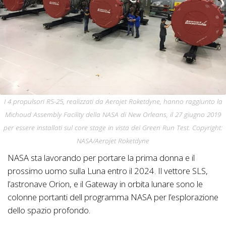
I 4 propulsori RS-25, realizzati da Aerojet Roketdyne, hanno raggiunto la
Michoud Assembly Facility della NASA di New Orleans, il 27 giugno 2019
per essere installati sul core stage in vista dei Green Run Test. Copyright:
NASA/Aerojet Roketdyne
NASA sta lavorando per portare la prima donna e il
prossimo uomo sulla Luna entro il 2024. Il vettore SLS,
l’astronave Orion, e il Gateway in orbita lunare sono le
colonne portanti dell programma NASA per l’esplorazione
dello spazio profondo.