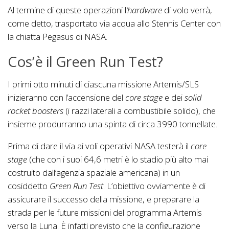
Al termine di queste operazioni l
‘hardware
di volo verrà,
come detto, trasportato via acqua allo Stennis Center con
la chiatta Pegasus di NASA.
Cos’è il Green Run Test?
I primi otto minuti di ciascuna missione Artemis/SLS
inizieranno con l’accensione del
core stage
e dei
solid
rocket boosters
(i razzi laterali a combustibile solido), che
insieme produrranno una spinta di circa 3990 tonnellate.
Prima di dare il via ai voli operativi NASA testerà il
core
stage
(che con i suoi 64,6 metri è lo stadio più alto mai
costruito dall’agenzia spaziale americana) in un
cosiddetto
Green Run Test
. L’obiettivo ovviamente è di
assicurare il successo della missione, e preparare la
strada per le future missioni del programma Artemis
verso la Luna. È infatti previsto che la configurazione