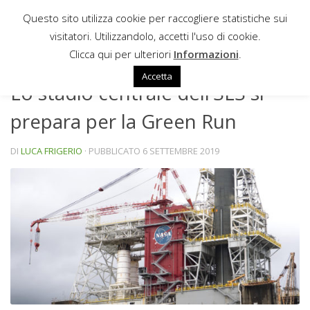
Questo sito utilizza cookie per raccogliere statistiche sui
Sotto il contenuto
visitatori. Utilizzandolo, accetti l'uso di cookie.
NEWS
Clicca qui per ulteriori
Informazioni
.
Accetta
Lo stadio centrale dell’SLS si
prepara per la Green Run
DI
LUCA FRIGERIO
· PUBBLICATO
6 SETTEMBRE 2019