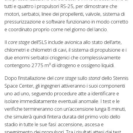
tutti e quattro i propulsori RS-25, per dimostrare che
motori, serbatoi, linee dei propellenti, valvole, sistema di
pressurizzazione e software funzionano in modo corretto
e coordinato proprio come nel giorno del lancio.
Il
core stage
dell’SLS include avionica allo stato dell’arte,
chilometri e chilometri di cavi, il sistema di propulsione e i
due enormi serbatoi criogenici che complessivamente
contengono 2775 m³ di idrogeno e ossigeno liquidi.
Dopo l’installazione del
core stage
sullo
stand
dello Stennis
Space Center, gli ingegneri attiveranno i suoi componenti
uno ad uno, seguendo procedure atte a identificare e
isolare immediatamente eventuali anomalie. I test e le
verifiche termineranno con un’accensione lunga 8 minuti,
che simulerà quindi l’intera durata del primo volo dello
stadio in tutte le sue fasi: accensione, ascesa e
spegnimento dei propulsori. Tra i risultati attesi dai test