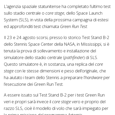
L’agenzia spaziale statunitense ha completato l’ultimo test
sullo stadio centrale o
core stage
, dello Space Launch
System (SLS), in vista della prossima campagna di estesi
ed approfonditi test chiamata
Green Run Test
.
Il 23 e 24 agosto scorsi, presso lo storico Test Stand B-2
dello Stennis Space Center della NASA, in Mississippi, si è
tenuta la prova di sollevamento e installazione del
simulatore dello stadio centrale (
pathfinder
) di SLS.
Questo simulatore è, in sostanza, una replica del
core
stage
con le stesse dimensioni e peso dell’originale, che
ha aiutato i team dello Stennis a preparare l’
hardware
per
l’esecuzione dei Green Run Test.
A essere issato sul Test Stand B-2 per i test Green Run
veri e propri sarà invece il
core stage
vero e proprio del
razzo SLS, cioè il modello di volo che sarà impiegato per
la prima missione del programma Artemis.