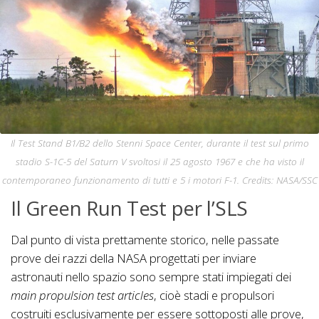
Il Test Stand B1/B2 dello Stenni Space Center, durante il test sul primo
stadio S-1C-5 del Saturn V svoltosi il 25 agosto 1967 e che ha visto il
contemporaneo funzionamento di tutti e 5 i motori F-1. Credits: NASA/SSC
Il Green Run Test per l’SLS
Dal punto di vista prettamente storico, nelle passate
prove dei razzi della NASA progettati per inviare
astronauti nello spazio sono sempre stati impiegati dei
main propulsion test articles
, cioè stadi e propulsori
costruiti esclusivamente per essere sottoposti alle prove,