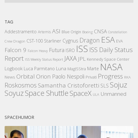
TAG
ASI
CNSA
Addestramento
Artemis
Blue Origin
Boeing
Constellation
ESA
Dragon
Cygnus
CST-100 Starliner
EVA
Crew Dragon
ISS
ISS Daily Status
Falcon 9
Futura
ISRO
Falcon Heavy
Report
JAXA
JPL
Kennedy Space Center
ISS Weekly Status Report
NASA
Logbook
Luna
Luca Parmitano
Marte
MagISStra
Progress
Orbital
Orion
Paolo Nespoli
News
Privati
RKA
Sojuz
Roskosmos
Samantha Cristoforetti
SLS
Space Shuttle
Soyuz
SpaceX
Unmanned
ULA
SPACEHUMOR