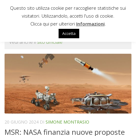
Questo sito utilizza cookie per raccogliere statistiche sui
Sotto il contenuto
visitatori. Utilizzandolo, accetti l'uso di cookie.
AEROJET ROCKETDYNE
Clicca qui per ulteriori
Informazioni
.
Accetta
Vedi anche il
sito ufficiale
20 GIUGNO 2024
DI
SIMONE MONTRASIO
MSR: NASA finanzia nuove proposte