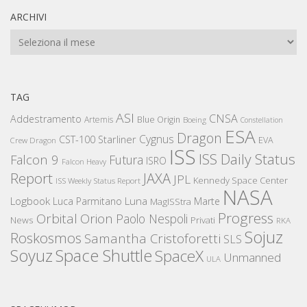
ARCHIVI
Archivi
TAG
ASI
CNSA
Addestramento
Artemis
Blue Origin
Boeing
Constellation
ESA
Dragon
Cygnus
CST-100 Starliner
EVA
Crew Dragon
ISS
ISS Daily Status
Falcon 9
Futura
ISRO
Falcon Heavy
Report
JAXA
JPL
Kennedy Space Center
ISS Weekly Status Report
NASA
Logbook
Luna
Luca Parmitano
Marte
MagISStra
Progress
Orbital
Orion
Paolo Nespoli
News
Privati
RKA
Sojuz
Roskosmos
Samantha Cristoforetti
SLS
Space Shuttle
Soyuz
SpaceX
Unmanned
ULA