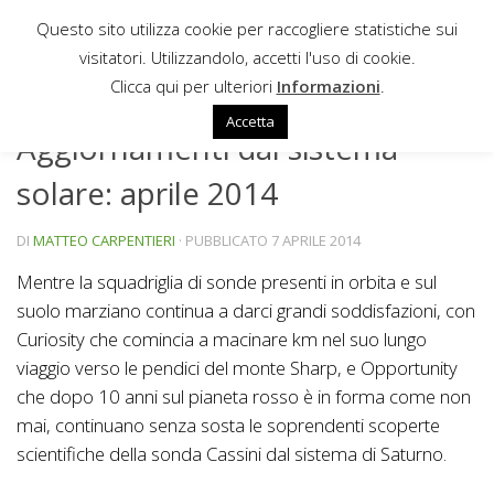
Questo sito utilizza cookie per raccogliere statistiche sui
Sotto il contenuto
visitatori. Utilizzandolo, accetti l'uso di cookie.
AGGIORNAMENTI DAL SISTEMA SOLARE
/
NEWS
Clicca qui per ulteriori
Informazioni
.
Accetta
Aggiornamenti dal sistema
solare: aprile 2014
DI
MATTEO CARPENTIERI
· PUBBLICATO
7 APRILE 2014
Mentre la squadriglia di sonde presenti in orbita e sul
suolo marziano continua a darci grandi soddisfazioni, con
Curiosity che comincia a macinare km nel suo lungo
viaggio verso le pendici del monte Sharp, e Opportunity
che dopo 10 anni sul pianeta rosso è in forma come non
mai, continuano senza sosta le soprendenti scoperte
scientifiche della sonda Cassini dal sistema di Saturno.