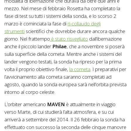
modalità di ibernazione che durava da oltre due anni e
mezzo. Nel mese di febbraio Rosetta ha completato la
fase di test su tutti i sistemi della sonda, e lo scorso 2
marzo è cominciata la fase di
ri-collaudo degli
strumenti
scientifici che dovrebbe durare ancora qualche
giorno. Nel frattempo
è stato risvegliato
dall’ibernazione
anche il piccolo lander
Philae
, che a novembre si poserà
sulla superficie della cometa. Mentre anche i sistemi del
lander vengono testati, la sonda ha ripreso per la prima
volta il proprio obiettivo finale,
la cometa
. I preparativi per
l’avvicinamento alla cometa saranno completati ad
agosto, quando la sonda europea sarà nell’orbita prevista
intorno al corpo celeste.
L’orbiter americano
MAVEN
è attualmente in viaggio
verso Marte, di cui studierà l’alta atmosfera, e su cui
arriverà a settembre del 2014. Il 26 febbraio la sonda ha
effettuato con successo la seconda delle cinque manovre