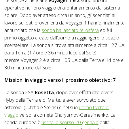
Le sonde americane
Voyager 1 e 2
sono ancora
operative nel loro viaggio di allontanamento dal sistema
solare. Dopo aver atteso circa un anno, gli scenziati al
lavoro sui dati provenienti da Voyager 1 hanno finalmente
annunciato che la
sonda ha lasciato l’eliosfera
ed è il
primo oggetto creato dall’uomo a raggiungere lo spazio
interstellare. La sonda si trova attualmente a circa 127 UA
dalla Terra (17 ore e 36 minuti-luce dal Sole),
mentre Voyager 2 è a circa 105 UA dalla Terra e 14 ore e
30 minuti-luce dal Sole.
Missioni in viaggio verso il prossimo obiettivo: 7
La sonda ESA
Rosetta
, dopo aver effettuato diversi
flyby della Terra e di Marte, e aver sorvolato due
asteroidi (Lutetia e Šteins) è nel suo
ultimo tratto di
viaggio
verso la cometa Churyumov-Gerasimenko. La
sonda europea è
uscita lo scorso 20 gennaio
dalla