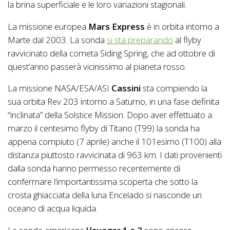
la brina superficiale e le loro variazioni stagionali.
La missione europea
Mars Express
è in orbita intorno a
Marte dal 2003. La sonda
si sta preparando
al flyby
ravvicinato della cometa Siding Spring, che ad ottobre di
quest’anno passerà vicinissimo al pianeta rosso.
La missione NASA/ESA/ASI
Cassini
sta compiendo la
sua orbita Rev 203 intorno a Saturno, in una fase definita
“inclinata” della Solstice Mission. Dopo aver effettuato a
marzo il centesimo flyby di Titano (T99) la sonda ha
appena compiuto (7 aprile) anche il 101esimo (T100) alla
distanza piuttosto ravvicinata di 963 km. I dati provenienti
dalla sonda hanno permesso recentemente di
confermare l’importantissima scoperta che sotto la
crosta ghiacciata della luna Encelado si nasconde un
oceano di acqua liquida.