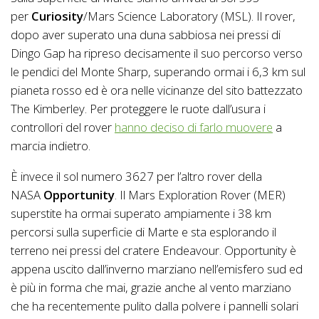
per
Curiosity
/Mars Science Laboratory (MSL). Il rover,
dopo aver superato una duna sabbiosa nei pressi di
Dingo Gap ha ripreso decisamente il suo percorso verso
le pendici del Monte Sharp, superando ormai i 6,3 km sul
pianeta rosso ed è ora nelle vicinanze del sito battezzato
The Kimberley. Per proteggere le ruote dall’usura i
controllori del rover
hanno deciso di farlo muovere
a
marcia indietro.
È invece il sol numero 3627 per l’altro rover della
NASA
Opportunity
. Il Mars Exploration Rover (MER)
superstite ha ormai superato ampiamente i 38 km
percorsi sulla superficie di Marte e sta esplorando il
terreno nei pressi del cratere Endeavour. Opportunity è
appena uscito dall’inverno marziano nell’emisfero sud ed
è più in forma che mai, grazie anche al vento marziano
che ha recentemente pulito dalla polvere i pannelli solari