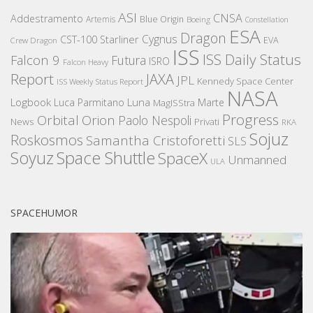
ASI
CNSA
Addestramento
Artemis
Blue Origin
Boeing
Constellation
ESA
Dragon
Cygnus
CST-100 Starliner
EVA
Crew Dragon
ISS
ISS Daily Status
Falcon 9
Futura
ISRO
Falcon Heavy
Report
JAXA
JPL
Kennedy Space Center
ISS Weekly Status Report
NASA
Logbook
Luna
Luca Parmitano
Marte
MagISStra
Progress
Orbital
Orion
Paolo Nespoli
News
Privati
RKA
Sojuz
Roskosmos
Samantha Cristoforetti
SLS
Space Shuttle
Soyuz
SpaceX
Unmanned
ULA
SPACEHUMOR