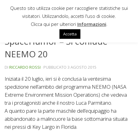
Questo sito utilizza cookie per raccogliere statistiche sui
Sotto il contenuto
visitatori. Utilizzandolo, accetti l'uso di cookie.
HUMOR
Clicca qui per ulteriori
Informazioni
.
Accetta
SpaceHumor – Si conlude
NEEMO 20
DI
RICCARDO ROSSI
· PUBBLICATO
3 AGOSTO 2015
Iniziata il 20 luglio, ieri si è conclusa la ventesima
spedizione nell’ambito del programma NEEMO (NASA
Extreme Environment Mission Operations) che vedeva
tra i protagonisti anche il nostro Luca Parmitano.
A quanto pare la parte maschile dell’equipaggio ha
abbandonato a malincuore la base sottomarina situata
nei pressi di Key Largo in Florida.