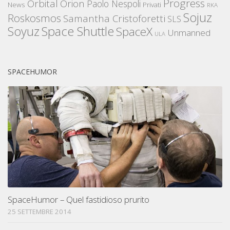
Progress
Orbital
Orion
Paolo Nespoli
News
Privati
RKA
Sojuz
Roskosmos
Samantha Cristoforetti
SLS
Space Shuttle
Soyuz
SpaceX
Unmanned
ULA
SPACEHUMOR
SpaceHumor – Quel fastidioso prurito
25 SETTEMBRE 2014