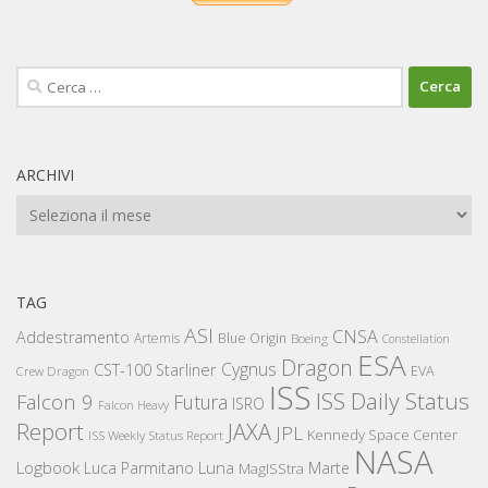
Ricerca
per:
ARCHIVI
Archivi
TAG
ASI
CNSA
Addestramento
Artemis
Blue Origin
Boeing
Constellation
ESA
Dragon
Cygnus
CST-100 Starliner
EVA
Crew Dragon
ISS
ISS Daily Status
Falcon 9
Futura
ISRO
Falcon Heavy
Report
JAXA
JPL
Kennedy Space Center
ISS Weekly Status Report
NASA
Logbook
Luna
Luca Parmitano
Marte
MagISStra